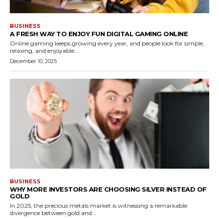
BUSINESS
A FRESH WAY TO ENJOY FUN DIGITAL GAMING ONLINE
Online gaming keeps growing every year, and people look for simple,
relaxing, and enjoyable...
December 10, 2025
BUSINESS
WHY MORE INVESTORS ARE CHOOSING SILVER INSTEAD OF
GOLD
In 2025, the precious metals market is witnessing a remarkable
divergence between gold and...