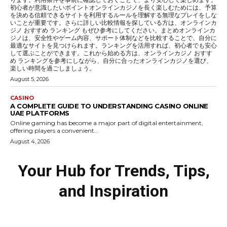
初心者が意識したいポイントオンラインカジノを長く楽しむためには、予算
を決める信頼できるサイトを利用するルールを理解する無理なプレイをしな
いことが重要です。さらに詳しい比較情報を探している方は、オンラインカ
ジノ おすすめ ランキング もぜひ参考にしてください。まとめオンラインカ
ジノは、安全性やゲーム内容、サポート体制などを比較することで、自分に
最適なサイトを見つけられます。ランキングを活用すれば、初心者でも安心
して選ぶことができます。これから始める方は、オンラインカジノ おすす
め ランキングを参考にしながら、自分に合ったオンラインカジノを選び、
楽しい時間を過ごしましょう。
August 5, 2026
CASINO
A COMPLETE GUIDE TO UNDERSTANDING CASINO ONLINE
UAE PLATFORMS
Online gaming has become a major part of digital entertainment,
offering players a convenient...
August 4, 2026
Your Hub for Trends, Tips,
and Inspiration