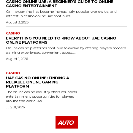
CASINO ONLINE UAE: A BEGINNER’S GUIDE TO ONLINE
CASINO ENTERTAINMENT
Online gaming has become increasingly popular worldwide, and
interest in casino online uae continues...
August 3, 2026
CASINO
EVERYTHING YOU NEED TO KNOW ABOUT UAE CASINO
ONLINE PLATFORMS
Online casino platforms continue to evolve by offering players modern
gaming experiences, convenient access,...
August 1, 2026
CASINO
UAE CASINO ONLINE: FINDING A
RELIABLE ONLINE GAMING
PLATFORM
The online casino industry offers countless
entertainment opportunities for players
around the world. As...
July 31, 2026
AUTO