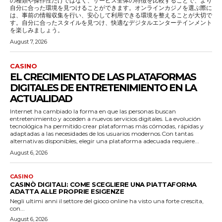
の種類や操作性だけではなく、サービス全体の特徴を比較することで、より
自分に合った環境を見つけることができます。オンラインカジノを選ぶ際に
は、事前の情報収集を行い、安心して利用できる環境を整えることが大切で
す。自分に合ったスタイルを見つけ、快適なデジタルエンターテインメント
を楽しみましょう。
August 7, 2026
CASINO
EL CRECIMIENTO DE LAS PLATAFORMAS
DIGITALES DE ENTRETENIMIENTO EN LA
ACTUALIDAD
Internet ha cambiado la forma en que las personas buscan
entretenimiento y acceden a nuevos servicios digitales. La evolución
tecnológica ha permitido crear plataformas más cómodas, rápidas y
adaptadas a las necesidades de los usuarios modernos.Con tantas
alternativas disponibles, elegir una plataforma adecuada requiere...
August 6, 2026
CASINO
CASINÒ DIGITALI: COME SCEGLIERE UNA PIATTAFORMA
ADATTA ALLE PROPRIE ESIGENZE
Negli ultimi anni il settore del gioco online ha visto una forte crescita,
con...
August 6, 2026