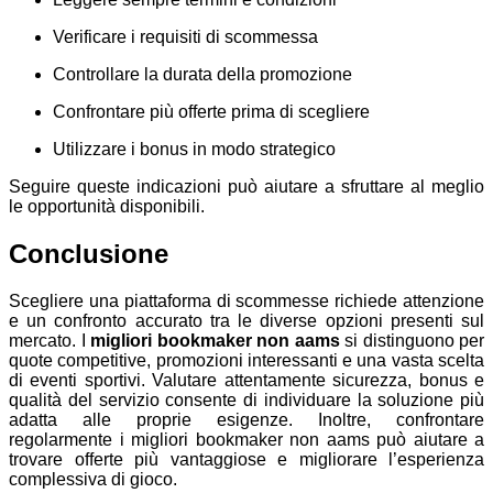
Verificare i requisiti di scommessa
Controllare la durata della promozione
Confrontare più offerte prima di scegliere
Utilizzare i bonus in modo strategico
Seguire queste indicazioni può aiutare a sfruttare al meglio
le opportunità disponibili.
Conclusione
Scegliere una piattaforma di scommesse richiede attenzione
e un confronto accurato tra le diverse opzioni presenti sul
mercato. I
migliori bookmaker non aams
si distinguono per
quote competitive, promozioni interessanti e una vasta scelta
di eventi sportivi. Valutare attentamente sicurezza, bonus e
qualità del servizio consente di individuare la soluzione più
adatta alle proprie esigenze. Inoltre, confrontare
regolarmente i migliori bookmaker non aams può aiutare a
trovare offerte più vantaggiose e migliorare l’esperienza
complessiva di gioco.