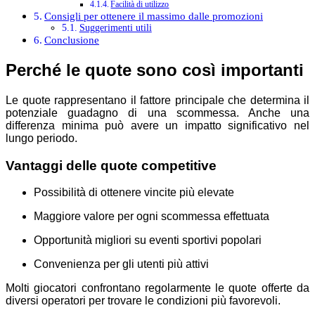
Facilità di utilizzo
Consigli per ottenere il massimo dalle promozioni
Suggerimenti utili
Conclusione
Perché le quote sono così importanti
Le quote rappresentano il fattore principale che determina il
potenziale guadagno di una scommessa. Anche una
differenza minima può avere un impatto significativo nel
lungo periodo.
Vantaggi delle quote competitive
Possibilità di ottenere vincite più elevate
Maggiore valore per ogni scommessa effettuata
Opportunità migliori su eventi sportivi popolari
Convenienza per gli utenti più attivi
Molti giocatori confrontano regolarmente le quote offerte da
diversi operatori per trovare le condizioni più favorevoli.