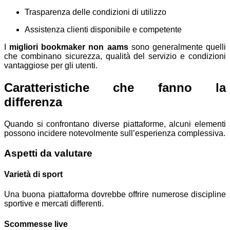
Trasparenza delle condizioni di utilizzo
Assistenza clienti disponibile e competente
I
migliori bookmaker non aams
sono generalmente quelli
che combinano sicurezza, qualità del servizio e condizioni
vantaggiose per gli utenti.
Caratteristiche che fanno la
differenza
Quando si confrontano diverse piattaforme, alcuni elementi
possono incidere notevolmente sull’esperienza complessiva.
Aspetti da valutare
Varietà di sport
Una buona piattaforma dovrebbe offrire numerose discipline
sportive e mercati differenti.
Scommesse live