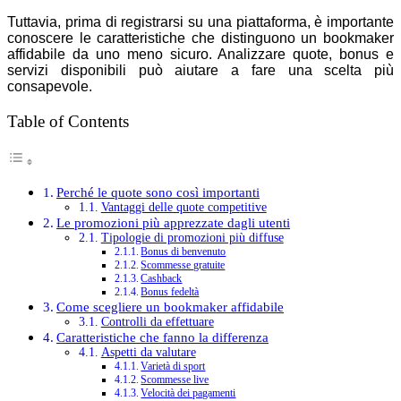
Tuttavia, prima di registrarsi su una piattaforma, è importante
conoscere le caratteristiche che distinguono un bookmaker
affidabile da uno meno sicuro. Analizzare quote, bonus e
servizi disponibili può aiutare a fare una scelta più
consapevole.
Table of Contents
Perché le quote sono così importanti
Vantaggi delle quote competitive
Le promozioni più apprezzate dagli utenti
Tipologie di promozioni più diffuse
Bonus di benvenuto
Scommesse gratuite
Cashback
Bonus fedeltà
Come scegliere un bookmaker affidabile
Controlli da effettuare
Caratteristiche che fanno la differenza
Aspetti da valutare
Varietà di sport
Scommesse live
Velocità dei pagamenti