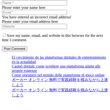
Please enter your name here
You have entered an incorrect email address!
Please enter your email address here
Save my name, email, and website in this browser for the next
time I comment.
El crecimiento de las plataformas digitales de entretenimiento
en la actualidad
Casinò digitali: come scegliere una piattaforma adatta alle
proprie esigenze
Come orientarsi nel mondo delle piattaforme di gioco online
ポーカー オンライン 無料で実践経験を積みながら上達
しよう
ポーカー オンライン 無料で実践経験を積みながら上達
しよう