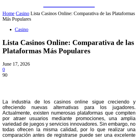
Guest Bloom
Home
Casino
Lista Casinos Online: Comparativa de las Plataformas
Más Populares
Casino
Lista Casinos Online: Comparativa de las
Plataformas Más Populares
June 17, 2026
0
90
La industria de los casinos online sigue creciendo y
ofreciendo nuevas alternativas para los jugadores.
Actualmente, existen numerosas plataformas que compiten
por atraer usuarios mediante promociones, una amplia
variedad de juegos y servicios innovadores. Sin embargo, no
todas ofrecen la misma calidad, por lo que realizar una
comparación antes de registrarse puede ser una excelente