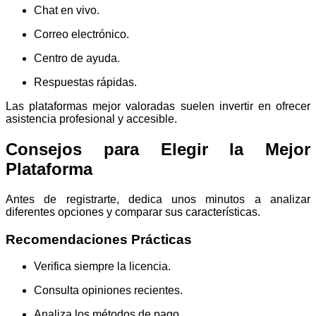
Chat en vivo.
Correo electrónico.
Centro de ayuda.
Respuestas rápidas.
Las plataformas mejor valoradas suelen invertir en ofrecer
asistencia profesional y accesible.
Consejos para Elegir la Mejor
Plataforma
Antes de registrarte, dedica unos minutos a analizar
diferentes opciones y comparar sus características.
Recomendaciones Prácticas
Verifica siempre la licencia.
Consulta opiniones recientes.
Analiza los métodos de pago.