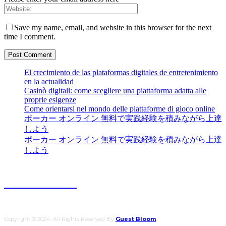
Save my name, email, and website in this browser for the next
time I comment.
El crecimiento de las plataformas digitales de entretenimiento
en la actualidad
Casinò digitali: come scegliere una piattaforma adatta alle
proprie esigenze
Come orientarsi nel mondo delle piattaforme di gioco online
ポーカー オンライン 無料で実践経験を積みながら上達
しよう
ポーカー オンライン 無料で実践経験を積みながら上達
しよう
Guest Bloom
Copyright © 2024. All Rights Reserved By
Guest Bloom