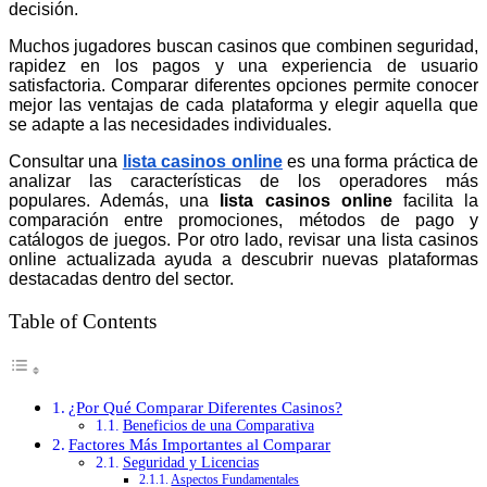
decisión.
Muchos jugadores buscan casinos que combinen seguridad,
rapidez en los pagos y una experiencia de usuario
satisfactoria. Comparar diferentes opciones permite conocer
mejor las ventajas de cada plataforma y elegir aquella que
se adapte a las necesidades individuales.
Consultar una
lista casinos online
es una forma práctica de
analizar las características de los operadores más
populares. Además, una
lista casinos online
facilita la
comparación entre promociones, métodos de pago y
catálogos de juegos. Por otro lado, revisar una lista casinos
online actualizada ayuda a descubrir nuevas plataformas
destacadas dentro del sector.
Table of Contents
¿Por Qué Comparar Diferentes Casinos?
Beneficios de una Comparativa
Factores Más Importantes al Comparar
Seguridad y Licencias
Aspectos Fundamentales