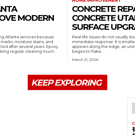
HOME IMPROVEMENT
ANTA
CONCRETE REPA
ROVE MODERN
CONCRETE UTA
SURFACE UPGR
ng Atlanta services because
Real-life issues do not usually s
 marks, moisture stains, and
immediate response. It is smaller 
ted after several years. Epoxy
appears along the edge, an unev
king regular cleaning much...
begins to flake...
March 21, 2026
KEEP EXPLORING
C