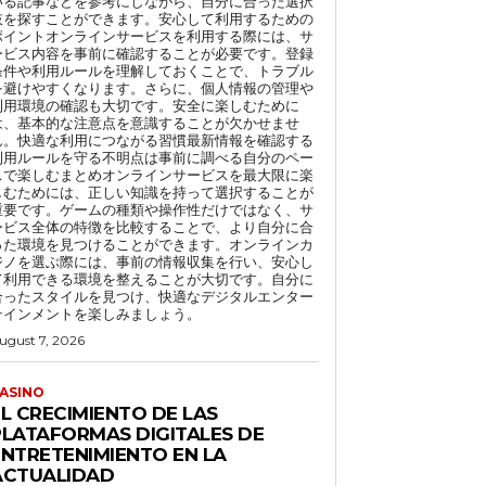
いる記事などを参考にしながら、自分に合った選択
肢を探すことができます。安心して利用するための
ポイントオンラインサービスを利用する際には、サ
ービス内容を事前に確認することが必要です。登録
条件や利用ルールを理解しておくことで、トラブル
を避けやすくなります。さらに、個人情報の管理や
利用環境の確認も大切です。安全に楽しむために
は、基本的な注意点を意識することが欠かせませ
ん。快適な利用につながる習慣最新情報を確認する
利用ルールを守る不明点は事前に調べる自分のペー
スで楽しむまとめオンラインサービスを最大限に楽
しむためには、正しい知識を持って選択することが
重要です。ゲームの種類や操作性だけではなく、サ
ービス全体の特徴を比較することで、より自分に合
った環境を見つけることができます。オンラインカ
ジノを選ぶ際には、事前の情報収集を行い、安心し
て利用できる環境を整えることが大切です。自分に
合ったスタイルを見つけ、快適なデジタルエンター
テインメントを楽しみましょう。
ugust 7, 2026
ASINO
EL CRECIMIENTO DE LAS
PLATAFORMAS DIGITALES DE
ENTRETENIMIENTO EN LA
ACTUALIDAD