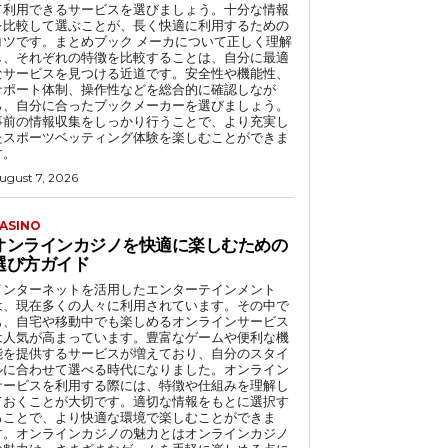
て利用できるサービスを選びましょう。十分な情報
を比較して選ぶことが、長く快適に利用するための
コツです。まとめブック メーカについて正しく理解
し、それぞれの特徴を比較することは、自分に最適
なサービスを見つける近道です。安全性や機能性、
サポート体制、操作性などを総合的に確認しなが
ら、自分に合ったブックメーカーを選びましょう。
事前の情報収集をしっかり行うことで、より充実し
たスポーツベッティング体験を楽しむことができま
す。
ugust 7, 2026
ASINO
オンラインカジノを快適に楽しむための
選び方ガイド
インターネットを活用したエンターテインメント
は、現在多くの人々に利用されています。その中で
も、自宅や移動中でも楽しめるオンラインサービス
は人気が高まっています。豊富なゲームや便利な機
能を提供するサービスが増えており、自分のスタイ
ルに合わせて選べる時代になりました。オンライン
サービスを利用する際には、特徴や仕組みを理解し
ておくことが大切です。適切な情報をもとに選択す
ることで、より快適な環境で楽しむことができま
す。オンラインカジノの魅力とはオンラインカジノ