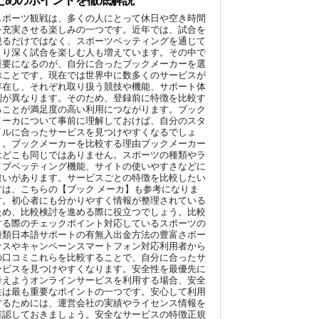
ためのポイントを徹底解説
スポーツ観戦は、多くの人にとって休日や空き時間
を充実させる楽しみの一つです。近年では、試合を
観るだけではなく、スポーツベッティングを通じて
より深く試合を楽しむ人も増えています。その中で
重要になるのが、自分に合ったブックメーカーを選
ぶことです。現在では世界中に数多くのサービスが
存在し、それぞれ取り扱う競技や機能、サポート体
制が異なります。そのため、登録前に特徴を比較す
ることが満足度の高い利用につながります。ブック
メーカについて事前に理解しておけば、自分のスタ
イルに合ったサービスを見つけやすくなるでしょ
う。ブックメーカーを比較する理由ブックメーカー
はどこも同じではありません。スポーツの種類やラ
イブベッティング機能、サイトの使いやすさなどに
違いがあります。サービスごとの特徴を比較したい
方は、こちらの【ブック メーカ】も参考になりま
す。初心者にも分かりやすく情報が整理されている
ため、比較検討を進める際に役立つでしょう。比較
する際のチェックポイント対応しているスポーツの
種類日本語サポートの有無入出金方法の豊富さボー
ナスやキャンペーンスマートフォン対応利用者から
の口コミこれらを比較することで、自分に合ったサ
ービスを見つけやすくなります。安全性を最優先に
考えようオンラインサービスを利用する場合、安全
性は最も重要なポイントの一つです。安心して利用
するためには、運営会社の実績やライセンス情報を
確認しておきましょう。安全なサービスの特徴正規