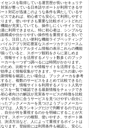
ライセンスを取得している運営歴が長いセキュリテ
ィ対策が整っている日本語サポートが利用できるサ
ポート対応が迅速このような条件を満たしているサ
ービスであれば、初心者でも安心して利用しやすく
なります。使いやすさも重要な比較ポイントどれだ
け機能が充実していても、操作しにくいサイトでは
快適に利用できません。特に初心者は、シンプルな
画面構成や分かりやすい操作性を重視すると良いで
しょう。注目したい便利な機能ライブベッティング
モバイルアプリ対応豊富なスポーツカテゴリースム
ーズな入出金リアルタイム情報の表示これらの機能
が揃っていると、スポーツ観戦をさらに楽しめま
す。情報サイトを活用するメリット数多くのブック
メーカーを一つずつ調べるには時間がかかります。
そのため、比較サイトや情報サイトを活用すること
で効率よく情報収集ができます。サービスの違いや
最新情報を確認したい場合は、ブック メーカを参考
にすると、複数のサービスをまとめて比較できるた
め便利です。情報サイトを利用するメリット人気サ
ービスを一覧で確認できる最新情報をチェックでき
る初心者向けの解説が充実各サービスの特徴を比較
しやすい自分に合うサービスを見つけやすい自分に
合ったブックメーカーを見つけようブックメーカー
選びでは、人気ランキングだけで判断するのではな
く、自分が何を重視するのかを明確にすることが大
切です。スポーツの種類、使いやすさ、サポート体
制、決済方法など、人によって重視するポイントは
異なります。登録前には利用条件も確認し、安心し