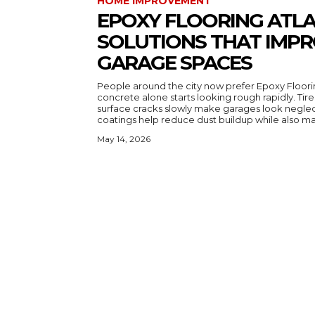
HOME IMPROVEMENT
EPOXY FLOORING ATL
SOLUTIONS THAT IMP
GARAGE SPACES
People around the city now prefer Epoxy Floori
concrete alone starts looking rough rapidly. Tire
surface cracks slowly make garages look neglec
coatings help reduce dust buildup while also ma
May 14, 2026