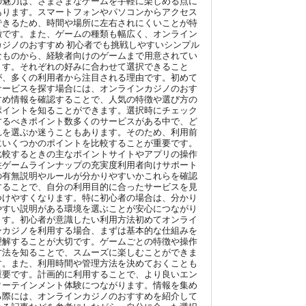
の魅力は、さまざまなゲームを手軽に楽しめる点に
あります。スマートフォンやパソコンからアクセス
できるため、時間や場所に左右されにくいことが特
徴です。また、ゲームの種類も幅広く、オンライン
カジノのおすすめ 初心者でも挑戦しやすいシンプル
なものから、経験者向けのゲームまで用意されてい
ます。それぞれの好みに合わせて選択できること
が、多くの利用者から注目される理由です。初めて
サービスを探す場合には、オンラインカジノのおす
すめ情報を確認することで、人気の特徴や選び方の
ポイントを知ることができます。選択時にチェック
するべきポイント数多くのサービスがある中で、ど
れを選ぶか迷うこともあります。そのため、利用前
にいくつかのポイントを比較することが重要です。
比較するときの主なポイントサイトやアプリの操作
性ゲームラインナップの充実度利用者向けサポート
の有無説明やルールが分かりやすいかこれらを確認
することで、自分の利用目的に合ったサービスを見
つけやすくなります。特に初心者の場合は、分かり
やすい説明がある環境を選ぶことが安心につながり
ます。初心者が意識したい利用方法初めてオンライ
ンカジノを利用する場合、まずは基本的な仕組みを
理解することが大切です。ゲームごとの特徴や操作
方法を知ることで、スムーズに楽しむことができま
す。また、利用時間や管理方法を決めておくことも
重要です。計画的に利用することで、より良いエン
ターテインメント体験につながります。情報を集め
る際には、オンラインカジノのおすすめを紹介して