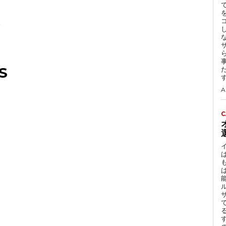
S
A
C