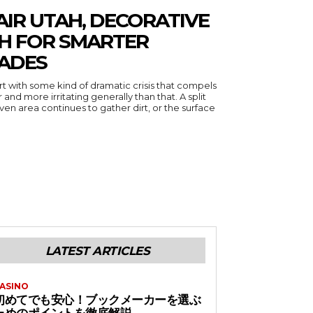
IR UTAH, DECORATIVE
H FOR SMARTER
ADES
tart with some kind of dramatic crisis that compels
and more irritating generally than that. A split
en area continues to gather dirt, or the surface
LATEST ARTICLES
ASINO
初めてでも安心！ブックメーカーを選ぶ