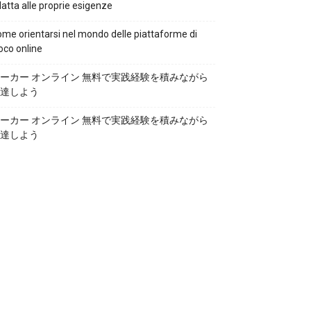
atta alle proprie esigenze
me orientarsi nel mondo delle piattaforme di
oco online
ーカー オンライン 無料で実践経験を積みながら
達しよう
ーカー オンライン 無料で実践経験を積みながら
達しよう