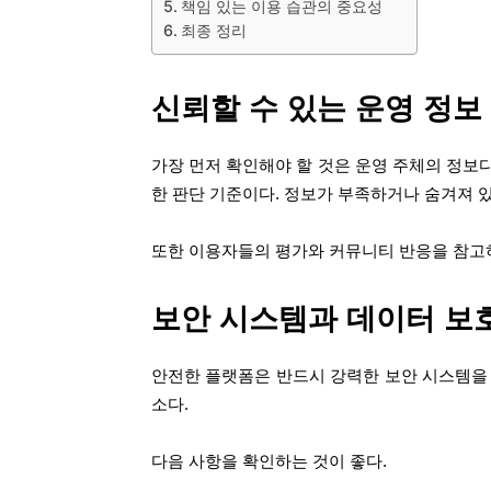
책임 있는 이용 습관의 중요성
최종 정리
신뢰할 수 있는 운영 정보
가장 먼저 확인해야 할 것은 운영 주체의 정보
한 판단 기준이다. 정보가 부족하거나 숨겨져 
또한 이용자들의 평가와 커뮤니티 반응을 참고하
보안 시스템과 데이터 보
안전한 플랫폼은 반드시 강력한 보안 시스템을 
소다.
다음 사항을 확인하는 것이 좋다.