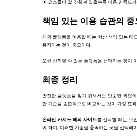
이 요소들이 잘 갖춰져 있을수록 이용 만족도가
책임 있는 이용 습관의 
해외 플랫폼을 이용할 때는 항상 책임 있는 태
유지하는 것이 중요하다.
또한 신뢰할 수 있는 플랫폼을 선택하는 것이 
최종 정리
안전한 플랫폼을 찾기 위해서는 단순한 외형이
한 기준을 종합적으로 비교하는 것이 가장 효과
온라인 카지노 해외 사이트
를 선택할 때는 보안
야 하며, 이러한 기준을 충족하는 곳을 선택해