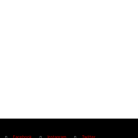
Facebook
Instagram
Twitter