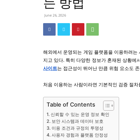
는 방법
June 26, 2026
해외에서 운영되는 게임 플랫폼을 이용하려는 
지고 있다. 특히 다양한 정보가 혼재된 상황에
사이트
는 접근성이 뛰어난 만큼 위험 요소도 
처음 이용하는 사람이라면 기본적인 검증 절차를
Table of Contents
신뢰할 수 있는 운영 정보 확인
보안 시스템과 데이터 보호
이용 조건과 규정의 투명성
사용자 경험과 플랫폼 안정성