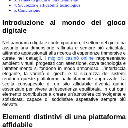
Sicurezza e affidabilità tecnologica
Conclusione
Introduzione al mondo del gioco
digitale
Nel panorama digitale contemporaneo, il settore del gioco ha
assunto una dimensione raffinata e sempre più articolata,
attirando appassionati alla ricerca di esperienze immersive e
curate nei dettagli. I
migliori casinò online
rappresentano
ambienti virtuali progettati con attenzione, dove tecnologia e
intrattenimento si fondono in modo armonioso. L’interfaccia
elegante, la varietà di giochi e la sicurezza dei sistemi
rendono queste piattaforme particolarmente apprezzate. La
scelta consapevole di un sito affidabile diventa quindi
essenziale per vivere un’esperienza equilibrata, in cui ogni
elemento contribuisce a creare un’atmosfera coinvolgente e
sofisticata, capace di soddisfare aspettative sempre più
elevate.
Elementi distintivi di una piattaforma
affidabile