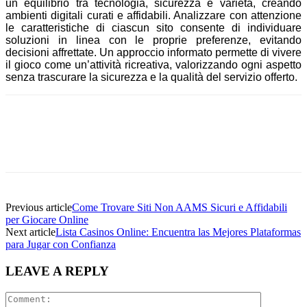
un equilibrio tra tecnologia, sicurezza e varietà, creando
ambienti digitali curati e affidabili. Analizzare con attenzione
le caratteristiche di ciascun sito consente di individuare
soluzioni in linea con le proprie preferenze, evitando
decisioni affrettate. Un approccio informato permette di vivere
il gioco come un’attività ricreativa, valorizzando ogni aspetto
senza trascurare la sicurezza e la qualità del servizio offerto.
Previous article
Come Trovare Siti Non AAMS Sicuri e Affidabili
per Giocare Online
Next article
Lista Casinos Online: Encuentra las Mejores Plataformas
para Jugar con Confianza
LEAVE A REPLY