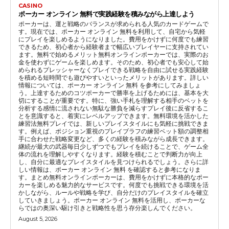
CASINO
ポーカー オンライン 無料で実践経験を積みながら上達しよう
ポーカーは、運と戦略のバランスが求められる人気のカードゲームで
す。現在では、ポーカー オンライン 無料を利用して、自宅から気軽
にプレイを楽しめるようになりました。費用をかけずに何度でも練習
できるため、初心者から経験者まで幅広いプレイヤーに支持されてい
ます。無料で始めるメリット無料オンラインポーカーでは、実際のお
金を使わずにゲームを楽しめます。そのため、初心者でも安心して始
められるプレッシャーなくプレイできる戦略を自由に試せる実践経験
を積める短時間でも遊びやすいといったメリットがあります。詳しい
情報については、ポーカー オンライン 無料 を参考にしてみましょ
う。上達するためのコツポーカーで勝率を上げるためには、基本を大
切にすることが重要です。特に、強い手札を理解する相手のベットを
分析する感情に流されない無駄な勝負を減らすプレイ後に反省するこ
とを意識すると、着実にレベルアップできます。無料環境を活かした
練習法無料プレイでは、新しいプレイスタイルにも気軽に挑戦できま
す。例えば、ポジション重視のプレイブラフの練習ベット額の調整相
手に合わせた戦略変更など、多くの経験を積みながら成長できます。
継続が最大の武器毎日少しずつでもプレイを続けることで、ゲーム全
体の流れを理解しやすくなります。経験を積むことで判断力が向上
し、自分に最適なプレイスタイルを見つけられるでしょう。さらに詳
しい情報は、ポーカー オンライン 無料 を確認すると参考になりま
す。まとめ無料オンラインポーカーは、費用をかけずに本格的なポー
カーを楽しめる魅力的なサービスです。何度でも挑戦できる環境を活
かしながら、ルールや戦略を学び、自分だけのプレイスタイルを確立
していきましょう。ポーカー オンライン 無料を活用し、ポーカーな
らではの奥深い駆け引きと戦略性を思う存分楽しんでください。
August 5, 2026