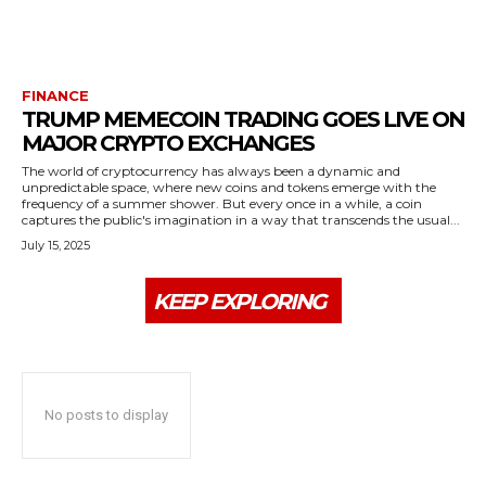
FINANCE
TRUMP MEMECOIN TRADING GOES LIVE ON
MAJOR CRYPTO EXCHANGES
The world of cryptocurrency has always been a dynamic and
unpredictable space, where new coins and tokens emerge with the
frequency of a summer shower. But every once in a while, a coin
captures the public's imagination in a way that transcends the usual...
July 15, 2025
KEEP EXPLORING
No posts to display