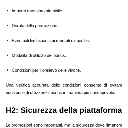
Importo massimo ottenibile.
Durata della promozione.
Eventuali limitazioni sui mercati disponibili.
Modalità di utilizzo del bonus.
Condizioni per il prelievo delle vincite.
Una verifica accurata delle condizioni consente di evitare
equivoci e di utilizzare il bonus in maniera più consapevole.
H2: Sicurezza della piattaforma
Le promozioni sono importanti, ma la sicurezza deve rimanere