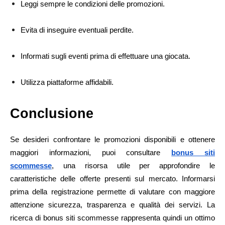
Leggi sempre le condizioni delle promozioni.
Evita di inseguire eventuali perdite.
Informati sugli eventi prima di effettuare una giocata.
Utilizza piattaforme affidabili.
Conclusione
Se desideri confrontare le promozioni disponibili e ottenere
maggiori informazioni, puoi consultare
bonus siti
scommesse
, una risorsa utile per approfondire le
caratteristiche delle offerte presenti sul mercato. Informarsi
prima della registrazione permette di valutare con maggiore
attenzione sicurezza, trasparenza e qualità dei servizi. La
ricerca di bonus siti scommesse rappresenta quindi un ottimo