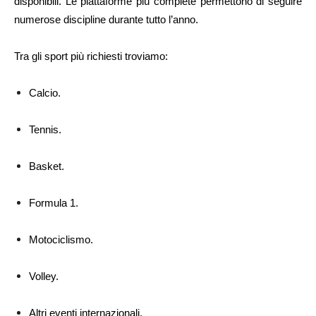
disponibili. Le piattaforme più complete permettono di seguire
numerose discipline durante tutto l’anno.
Tra gli sport più richiesti troviamo:
Calcio.
Tennis.
Basket.
Formula 1.
Motociclismo.
Volley.
Altri eventi internazionali.