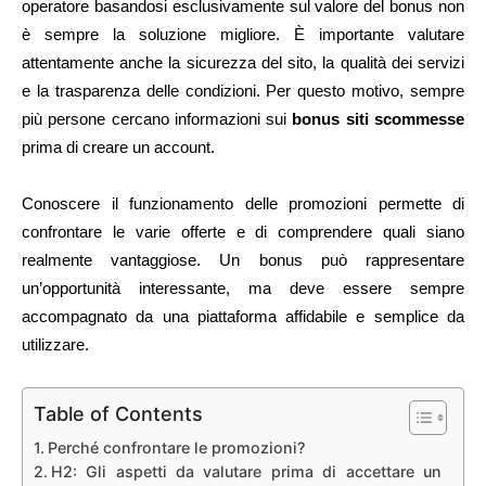
operatore basandosi esclusivamente sul valore del bonus non
è sempre la soluzione migliore. È importante valutare
attentamente anche la sicurezza del sito, la qualità dei servizi
e la trasparenza delle condizioni. Per questo motivo, sempre
più persone cercano informazioni sui
bonus siti scommesse
prima di creare un account.
Conoscere il funzionamento delle promozioni permette di
confrontare le varie offerte e di comprendere quali siano
realmente vantaggiose. Un bonus può rappresentare
un’opportunità interessante, ma deve essere sempre
accompagnato da una piattaforma affidabile e semplice da
utilizzare.
Table of Contents
Perché confrontare le promozioni?
H2: Gli aspetti da valutare prima di accettare un