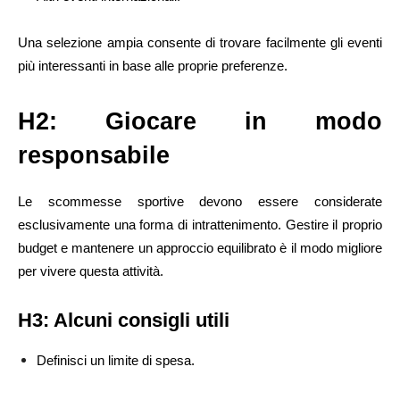
Una selezione ampia consente di trovare facilmente gli eventi
più interessanti in base alle proprie preferenze.
H2: Giocare in modo
responsabile
Le scommesse sportive devono essere considerate
esclusivamente una forma di intrattenimento. Gestire il proprio
budget e mantenere un approccio equilibrato è il modo migliore
per vivere questa attività.
H3: Alcuni consigli utili
Definisci un limite di spesa.