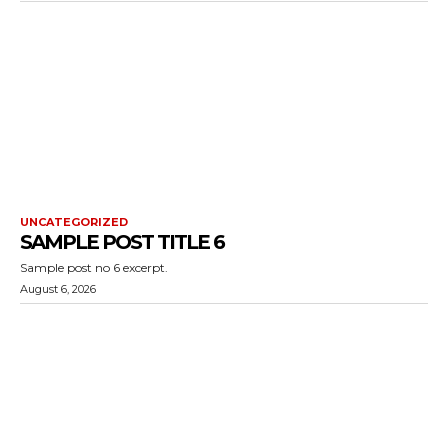
UNCATEGORIZED
SAMPLE POST TITLE 6
Sample post no 6 excerpt.
August 6, 2026