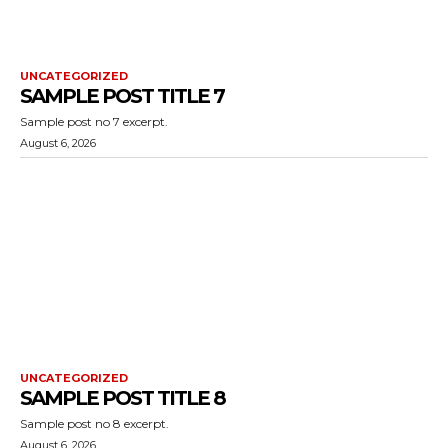
UNCATEGORIZED
SAMPLE POST TITLE 7
Sample post no 7 excerpt.
August 6, 2026
UNCATEGORIZED
SAMPLE POST TITLE 8
Sample post no 8 excerpt.
August 6, 2026