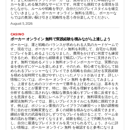
カーを楽しめる魅力的なサービスです。何度でも挑戦できる環境を活
かしながら、ルールや戦略を学び、自分だけのプレイスタイルを確立
していきましょう。ポーカー オンライン 無料を活用し、ポーカーな
らではの奥深い駆け引きと戦略性を思う存分楽しんでください。
August 5, 2026
CASINO
ポーカー オンライン 無料で実践経験を積みながら上達しよう
ポーカーは、運と戦略のバランスが求められる人気のカードゲームで
す。現在では、ポーカー オンライン 無料を利用して、自宅から気軽
にプレイを楽しめるようになりました。費用をかけずに何度でも練習
できるため、初心者から経験者まで幅広いプレイヤーに支持されてい
ます。無料で始めるメリット無料オンラインポーカーでは、実際のお
金を使わずにゲームを楽しめます。そのため、初心者でも安心して始
められるプレッシャーなくプレイできる戦略を自由に試せる実践経験
を積める短時間でも遊びやすいといったメリットがあります。詳しい
情報については、ポーカー オンライン 無料 を参考にしてみましょ
う。上達するためのコツポーカーで勝率を上げるためには、基本を大
切にすることが重要です。特に、強い手札を理解する相手のベットを
分析する感情に流されない無駄な勝負を減らすプレイ後に反省するこ
とを意識すると、着実にレベルアップできます。無料環境を活かした
練習法無料プレイでは、新しいプレイスタイルにも気軽に挑戦できま
す。例えば、ポジション重視のプレイブラフの練習ベット額の調整相
手に合わせた戦略変更など、多くの経験を積みながら成長できます。
継続が最大の武器毎日少しずつでもプレイを続けることで、ゲーム全
体の流れを理解しやすくなります。経験を積むことで判断力が向上
し、自分に最適なプレイスタイルを見つけられるでしょう。さらに詳
しい情報は、ポーカー オンライン 無料 を確認すると参考になりま