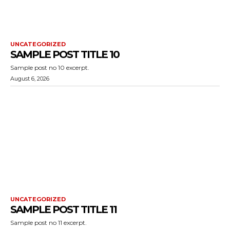
UNCATEGORIZED
SAMPLE POST TITLE 10
Sample post no 10 excerpt.
August 6, 2026
UNCATEGORIZED
SAMPLE POST TITLE 11
Sample post no 11 excerpt.