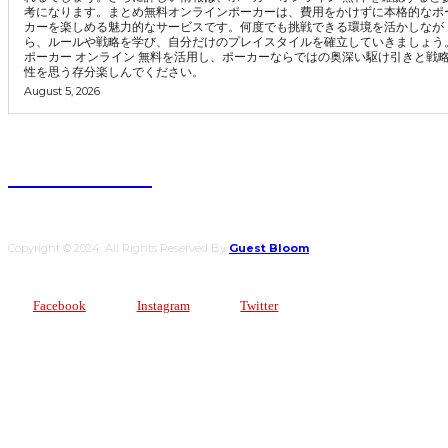
考になります。まとめ無料オンラインポーカーは、費用をかけずに本格的なポ
カーを楽しめる魅力的なサービスです。何度でも挑戦できる環境を活かしなが
ら、ルールや戦略を学び、自分だけのプレイスタイルを確立していきましょう
ポーカー オンライン 無料を活用し、ポーカーならではの奥深い駆け引きと戦
性を思う存分楽しんでください。
August 5, 2026
Guest Bloom
Copyright © 2024. All Rights Reserved By
Guest Bloom
Facebook
Instagram
Twitter