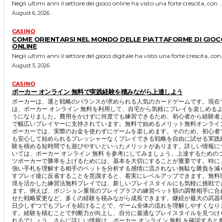
Negli ultimi anni il settore del gioco online ha visto una forte crescita, con...
August 6, 2026
CASINO
COME ORIENTARSI NEL MONDO DELLE PIATTAFORME DI GIOC
ONLINE
Negli ultimi anni il settore del gioco digitale ha visto una forte crescita, con.
August 5, 2026
CASINO
ポーカー オンライン 無料で実践経験を積みながら上達しよう
ポーカーは、運と戦略のバランスが求められる人気のカードゲームです。現在
は、ポーカー オンライン 無料を利用して、自宅から気軽にプレイを楽しめる
うになりました。費用をかけずに何度でも練習できるため、初心者から経験者
で幅広いプレイヤーに支持されています。無料で始めるメリット無料オンライ
ポーカーでは、実際のお金を使わずにゲームを楽しめます。そのため、初心者
も安心して始められるプレッシャーなくプレイできる戦略を自由に試せる実践
験を積める短時間でも遊びやすいといったメリットがあります。詳しい情報に
いては、ポーカー オンライン 無料 を参考にしてみましょう。上達するための
ツポーカーで勝率を上げるためには、基本を大切にすることが重要です。特に
強い手札を理解する相手のベットを分析する感情に流されない無駄な勝負を減
すプレイ後に反省することを意識すると、着実にレベルアップできます。無料
境を活かした練習法無料プレイでは、新しいプレイスタイルにも気軽に挑戦で
ます。例えば、ポジション重視のプレイブラフの練習ベット額の調整相手に合
せた戦略変更など、多くの経験を積みながら成長できます。継続が最大の武器
日少しずつでもプレイを続けることで、ゲーム全体の流れを理解しやすくなり
す。経験を積むことで判断力が向上し、自分に最適なプレイスタイルを見つけ
れるでしょう。さらに詳しい情報は、ポーカー オンライン 無料 を確認すると