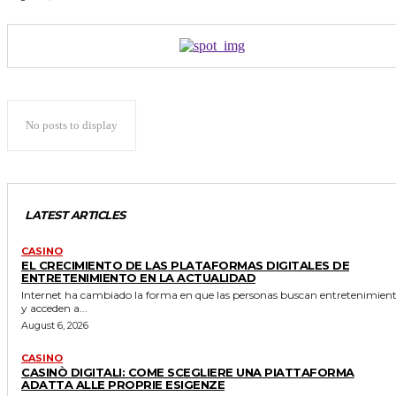
No posts to display
LATEST ARTICLES
CASINO
EL CRECIMIENTO DE LAS PLATAFORMAS DIGITALES DE
ENTRETENIMIENTO EN LA ACTUALIDAD
Internet ha cambiado la forma en que las personas buscan entretenimien
y acceden a...
August 6, 2026
CASINO
CASINÒ DIGITALI: COME SCEGLIERE UNA PIATTAFORMA
ADATTA ALLE PROPRIE ESIGENZE