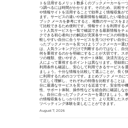
トを活用するメリット数多くのブックメーカーを一
つ調べるには時間がかかります。そのため、比較サ
や情報サイトを活用することで効率よく情報収集が
ます。サービスの違いや最新情報を確認したい場合
ブック メーカを参考にすると、複数のサービスをま
て比較できるため便利です。情報サイトを利用する
ット人気サービスを一覧で確認できる最新情報をチ
クできる初心者向けの解説が充実各サービスの特徴
較しやすい自分に合うサービスを見つけやすい自分
ったブックメーカーを見つけようブックメーカー選
は、人気ランキングだけで判断するのではなく、自
何を重視するのかを明確にすることが大切です。ス
ツの種類、使いやすさ、サポート体制、決済方法な
人によって重視するポイントは異なります。登録前
利用条件も確認し、安心して利用できるサービスを
ましょう。十分な情報を比較して選ぶことが、長く
に利用するためのコツです。まとめブック メーカに
て正しく理解し、それぞれの特徴を比較することは
分に最適なサービスを見つける近道です。安全性や
性、サポート体制、操作性などを総合的に確認しな
ら、自分に合ったブックメーカーを選びましょう。
の情報収集をしっかり行うことで、より充実したス
ツベッティング体験を楽しむことができます。
August 7, 2026