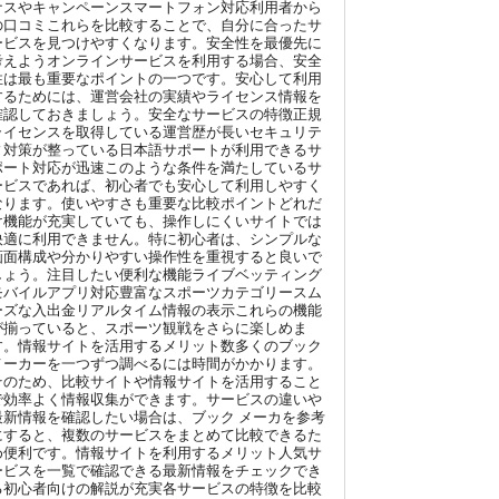
ナスやキャンペーンスマートフォン対応利用者から
の口コミこれらを比較することで、自分に合ったサ
ービスを見つけやすくなります。安全性を最優先に
考えようオンラインサービスを利用する場合、安全
性は最も重要なポイントの一つです。安心して利用
するためには、運営会社の実績やライセンス情報を
確認しておきましょう。安全なサービスの特徴正規
ライセンスを取得している運営歴が長いセキュリテ
ィ対策が整っている日本語サポートが利用できるサ
ポート対応が迅速このような条件を満たしているサ
ービスであれば、初心者でも安心して利用しやすく
なります。使いやすさも重要な比較ポイントどれだ
け機能が充実していても、操作しにくいサイトでは
快適に利用できません。特に初心者は、シンプルな
画面構成や分かりやすい操作性を重視すると良いで
しょう。注目したい便利な機能ライブベッティング
モバイルアプリ対応豊富なスポーツカテゴリースム
ーズな入出金リアルタイム情報の表示これらの機能
が揃っていると、スポーツ観戦をさらに楽しめま
す。情報サイトを活用するメリット数多くのブック
メーカーを一つずつ調べるには時間がかかります。
そのため、比較サイトや情報サイトを活用すること
で効率よく情報収集ができます。サービスの違いや
最新情報を確認したい場合は、ブック メーカを参考
にすると、複数のサービスをまとめて比較できるた
め便利です。情報サイトを利用するメリット人気サ
ービスを一覧で確認できる最新情報をチェックでき
る初心者向けの解説が充実各サービスの特徴を比較