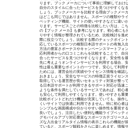
ります。ブック メーカについて事前に理解しておけ
自分のスタイルに合ったサービスを見つけやすくな
しょう。ブックメーカーを比較する理由ブックメー
はどこも同じではありません。スポーツの種類やラ
ベッティング機能、サイトの使いやすさなどに違い
ります。サービスごとの特徴を比較したい方は、こ
の【ブック メーカ】も参考になります。初心者にも
りやすく情報が整理されているため、比較検討を進
際に役立つでしょう。比較する際のチェックポイン
応しているスポーツの種類日本語サポートの有無入
方法の豊富さボーナスやキャンペーンスマートフォ
応利用者からの口コミこれらを比較することで、自
合ったサービスを見つけやすくなります。安全性を
先に考えようオンラインサービスを利用する場合、
性は最も重要なポイントの一つです。安心して利用
ためには、運営会社の実績やライセンス情報を確認
おきましょう。安全なサービスの特徴正規ライセン
取得している運営歴が長いセキュリティ対策が整っ
る日本語サポートが利用できるサポート対応が迅速
ような条件を満たしているサービスであれば、初心
も安心して利用しやすくなります。使いやすさも重
比較ポイントどれだけ機能が充実していても、操作
くいサイトでは快適に利用できません。特に初心者
シンプルな画面構成や分かりやすい操作性を重視す
良いでしょう。注目したい便利な機能ライブベッテ
グモバイルアプリ対応豊富なスポーツカテゴリース
ズな入出金リアルタイム情報の表示これらの機能が
ていると、スポーツ観戦をさらに楽しめます。情報