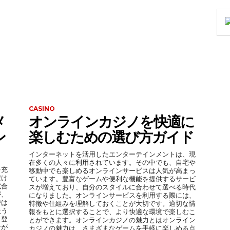
CASINO
メ
オンラインカジノを快適に
ン
楽しむための選び方ガイド
インターネットを活用したエンターテインメントは、現
在多くの人々に利用されています。その中でも、自宅や
を充
移動中でも楽しめるオンラインサービスは人気が高まっ
だけ
ています。豊富なゲームや便利な機能を提供するサービ
試合
スが増えており、自分のスタイルに合わせて選べる時代
が、
になりました。オンラインサービスを利用する際には、
では
特徴や仕組みを理解しておくことが大切です。適切な情
扱う
報をもとに選択することで、より快適な環境で楽しむこ
、登
とができます。オンラインカジノの魅力とはオンライン
なが
カジノの魅力は、さまざまなゲームを手軽に楽しめる点