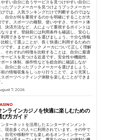
しやすい自分に合うサービスを見つけやすい自分に
合ったブックメーカーを見つけようブックメーカー
選びでは、人気ランキングだけで判断するのではな
く、自分が何を重視するのかを明確にすることが大
切です。スポーツの種類、使いやすさ、サポート体
制、決済方法など、人によって重視するポイントは
異なります。登録前には利用条件も確認し、安心し
て利用できるサービスを選びましょう。十分な情報
を比較して選ぶことが、長く快適に利用するための
コツです。まとめブック メーカについて正しく理解
し、それぞれの特徴を比較することは、自分に最適
なサービスを見つける近道です。安全性や機能性、
サポート体制、操作性などを総合的に確認しなが
ら、自分に合ったブックメーカーを選びましょう。
事前の情報収集をしっかり行うことで、より充実し
たスポーツベッティング体験を楽しむことができま
す。
ugust 7, 2026
ASINO
オンラインカジノを快適に楽しむための
選び方ガイド
インターネットを活用したエンターテインメント
は、現在多くの人々に利用されています。その中で
も、自宅や移動中でも楽しめるオンラインサービス
は人気が高まっています。豊富なゲームや便利な機