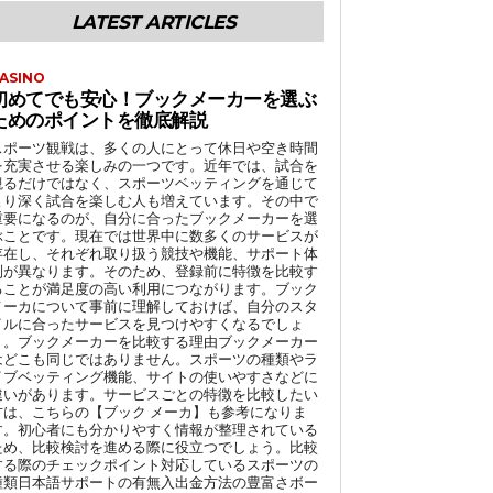
LATEST ARTICLES
ASINO
初めてでも安心！ブックメーカーを選ぶ
ためのポイントを徹底解説
スポーツ観戦は、多くの人にとって休日や空き時間
を充実させる楽しみの一つです。近年では、試合を
観るだけではなく、スポーツベッティングを通じて
より深く試合を楽しむ人も増えています。その中で
重要になるのが、自分に合ったブックメーカーを選
ぶことです。現在では世界中に数多くのサービスが
存在し、それぞれ取り扱う競技や機能、サポート体
制が異なります。そのため、登録前に特徴を比較す
ることが満足度の高い利用につながります。ブック
メーカについて事前に理解しておけば、自分のスタ
イルに合ったサービスを見つけやすくなるでしょ
う。ブックメーカーを比較する理由ブックメーカー
はどこも同じではありません。スポーツの種類やラ
イブベッティング機能、サイトの使いやすさなどに
違いがあります。サービスごとの特徴を比較したい
方は、こちらの【ブック メーカ】も参考になりま
す。初心者にも分かりやすく情報が整理されている
ため、比較検討を進める際に役立つでしょう。比較
する際のチェックポイント対応しているスポーツの
種類日本語サポートの有無入出金方法の豊富さボー