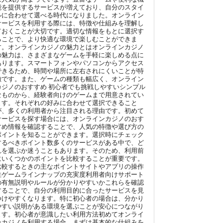
能を提供するサービスが増えており、自分のスタイ
ルに合わせて選べる時代になりました。オンライン
サービスを利用する際には、特徴や仕組みを理解し
ておくことが大切です。適切な情報をもとに選択す
ることで、より快適な環境で楽しむことができま
す。オンラインカジノの魅力とはオンラインカジノ
の魅力は、さまざまなゲームを手軽に楽しめる点に
あります。スマートフォンやパソコンからアクセス
できるため、時間や場所に左右されにくいことが特
徴です。また、ゲームの種類も幅広く、オンライン
カジノのおすすめ 初心者でも挑戦しやすいシンプル
なものから、経験者向けのゲームまで用意されてい
ます。それぞれの好みに合わせて選択できること
が、多くの利用者から注目される理由です。初めて
サービスを探す場合には、オンラインカジノのおす
すめ情報を確認することで、人気の特徴や選び方の
ポイントを知ることができます。選択時にチェック
するべきポイント数多くのサービスがある中で、ど
れを選ぶか迷うこともあります。そのため、利用前
にいくつかのポイントを比較することが重要です。
比較するときの主なポイントサイトやアプリの操作
性ゲームラインナップの充実度利用者向けサポート
の有無説明やルールが分かりやすいかこれらを確認
することで、自分の利用目的に合ったサービスを見
つけやすくなります。特に初心者の場合は、分かり
やすい説明がある環境を選ぶことが安心につながり
ます。初心者が意識したい利用方法初めてオンライ
ンカジノを利用する場合、まずは基本的な仕組みを