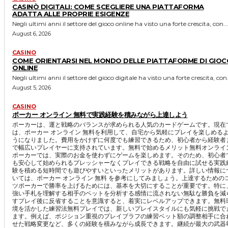
CASINÒ DIGITALI: COME SCEGLIERE UNA PIATTAFORMA
ADATTA ALLE PROPRIE ESIGENZE
Negli ultimi anni il settore del gioco online ha visto una forte crescita, con...
August 6, 2026
CASINO
COME ORIENTARSI NEL MONDO DELLE PIATTAFORME DI GIOC
ONLINE
Negli ultimi anni il settore del gioco digitale ha visto una forte crescita, con.
August 5, 2026
CASINO
ポーカー オンライン 無料で実践経験を積みながら上達しよう
ポーカーは、運と戦略のバランスが求められる人気のカードゲームです。現在
は、ポーカー オンライン 無料を利用して、自宅から気軽にプレイを楽しめる
うになりました。費用をかけずに何度でも練習できるため、初心者から経験者
で幅広いプレイヤーに支持されています。無料で始めるメリット無料オンライ
ポーカーでは、実際のお金を使わずにゲームを楽しめます。そのため、初心者
も安心して始められるプレッシャーなくプレイできる戦略を自由に試せる実践
験を積める短時間でも遊びやすいといったメリットがあります。詳しい情報に
いては、ポーカー オンライン 無料 を参考にしてみましょう。上達するための
ツポーカーで勝率を上げるためには、基本を大切にすることが重要です。特に
強い手札を理解する相手のベットを分析する感情に流されない無駄な勝負を減
すプレイ後に反省することを意識すると、着実にレベルアップできます。無料
境を活かした練習法無料プレイでは、新しいプレイスタイルにも気軽に挑戦で
ます。例えば、ポジション重視のプレイブラフの練習ベット額の調整相手に合
せた戦略変更など、多くの経験を積みながら成長できます。継続が最大の武器