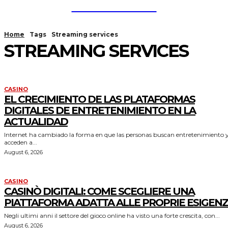
Guest Bloom
Home
Tags
Streaming services
STREAMING SERVICES
CASINO
EL CRECIMIENTO DE LAS PLATAFORMAS
DIGITALES DE ENTRETENIMIENTO EN LA
ACTUALIDAD
Internet ha cambiado la forma en que las personas buscan entretenimiento 
acceden a...
August 6, 2026
CASINO
CASINÒ DIGITALI: COME SCEGLIERE UNA
PIATTAFORMA ADATTA ALLE PROPRIE ESIGEN
Negli ultimi anni il settore del gioco online ha visto una forte crescita, con...
August 6, 2026