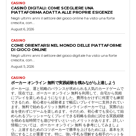
CASINO
CASINÒ DIGITALI: COME SCEGLIERE UNA
PIATTAFORMA ADATTA ALLE PROPRIE ESIGENZE
Negli ultimi anni il settore del gioco online ha visto una forte
crescita, con...
August 6, 2026
CASINO
COME ORIENTARSI NEL MONDO DELLE PIATTAFORME
DI GIOCO ONLINE
Negli ultimi anni il settore del gioco digitale ha visto una forte
crescita, con...
August 5, 2026
CASINO
ポーカー オンライン 無料で実践経験を積みながら上達しよう
ポーカーは、運と戦略のバランスが求められる人気のカードゲームで
す。現在では、ポーカー オンライン 無料を利用して、自宅から気軽
にプレイを楽しめるようになりました。費用をかけずに何度でも練習
できるため、初心者から経験者まで幅広いプレイヤーに支持されてい
ます。無料で始めるメリット無料オンラインポーカーでは、実際のお
金を使わずにゲームを楽しめます。そのため、初心者でも安心して始
められるプレッシャーなくプレイできる戦略を自由に試せる実践経験
を積める短時間でも遊びやすいといったメリットがあります。詳しい
情報については、ポーカー オンライン 無料 を参考にしてみましょ
う。上達するためのコツポーカーで勝率を上げるためには、基本を大
切にすることが重要です。特に、強い手札を理解する相手のベットを