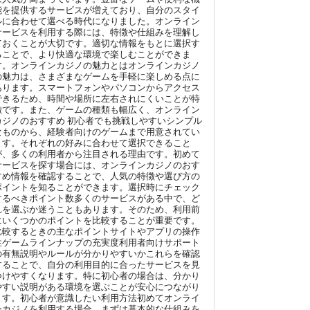
能を提供するサービスが増えており、自分のスタイ
ルに合わせて選べる時代になりました。オンライン
サービスを利用する際には、特徴や仕組みを理解し
ておくことが大切です。適切な情報をもとに選択す
ることで、より快適な環境で楽しむことができま
す。オンラインカジノの魅力とはオンラインカジノ
の魅力は、さまざまなゲームを手軽に楽しめる点に
あります。スマートフォンやパソコンからアクセス
できるため、時間や場所に左右されにくいことが特
徴です。また、ゲームの種類も幅広く、オンライン
カジノのおすすめ 初心者でも挑戦しやすいシンプル
なものから、経験者向けのゲームまで用意されてい
ます。それぞれの好みに合わせて選択できること
が、多くの利用者から注目される理由です。初めて
サービスを探す場合には、オンラインカジノのおす
すめ情報を確認することで、人気の特徴や選び方の
ポイントを知ることができます。選択時にチェック
するべきポイント数多くのサービスがある中で、ど
れを選ぶか迷うこともあります。そのため、利用前
にいくつかのポイントを比較することが重要です。
比較するときの主なポイントサイトやアプリの操作
性ゲームラインナップの充実度利用者向けサポート
の有無説明やルールが分かりやすいかこれらを確認
することで、自分の利用目的に合ったサービスを見
つけやすくなります。特に初心者の場合は、分かり
やすい説明がある環境を選ぶことが安心につながり
ます。初心者が意識したい利用方法初めてオンライ
ンカジノを利用する場合、まずは基本的な仕組みを