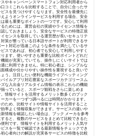
ナスやキャンペーンスマートフォン対応利用者から
の口コミこれらを比較することで、自分に合ったサ
ービスを見つけやすくなります。安全性を最優先に
考えようオンラインサービスを利用する場合、安全
性は最も重要なポイントの一つです。安心して利用
するためには、運営会社の実績やライセンス情報を
確認しておきましょう。安全なサービスの特徴正規
ライセンスを取得している運営歴が長いセキュリテ
ィ対策が整っている日本語サポートが利用できるサ
ポート対応が迅速このような条件を満たしているサ
ービスであれば、初心者でも安心して利用しやすく
なります。使いやすさも重要な比較ポイントどれだ
け機能が充実していても、操作しにくいサイトでは
快適に利用できません。特に初心者は、シンプルな
画面構成や分かりやすい操作性を重視すると良いで
しょう。注目したい便利な機能ライブベッティング
モバイルアプリ対応豊富なスポーツカテゴリースム
ーズな入出金リアルタイム情報の表示これらの機能
が揃っていると、スポーツ観戦をさらに楽しめま
す。情報サイトを活用するメリット数多くのブック
メーカーを一つずつ調べるには時間がかかります。
そのため、比較サイトや情報サイトを活用すること
で効率よく情報収集ができます。サービスの違いや
最新情報を確認したい場合は、ブック メーカを参考
にすると、複数のサービスをまとめて比較できるた
め便利です。情報サイトを利用するメリット人気サ
ービスを一覧で確認できる最新情報をチェックでき
る初心者向けの解説が充実各サービスの特徴を比較