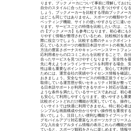
ります。ブック メーカについて事前に理解しておけ
自分のスタイルに合ったサービスを見つけやすくな
しょう。ブックメーカーを比較する理由ブックメー
はどこも同じではありません。スポーツの種類やラ
ベッティング機能、サイトの使いやすさなどに違い
ります。サービスごとの特徴を比較したい方は、こ
の【ブック メーカ】も参考になります。初心者にも
りやすく情報が整理されているため、比較検討を進
際に役立つでしょう。比較する際のチェックポイン
応しているスポーツの種類日本語サポートの有無入
方法の豊富さボーナスやキャンペーンスマートフォ
応利用者からの口コミこれらを比較することで、自
合ったサービスを見つけやすくなります。安全性を
先に考えようオンラインサービスを利用する場合、
性は最も重要なポイントの一つです。安心して利用
ためには、運営会社の実績やライセンス情報を確認
おきましょう。安全なサービスの特徴正規ライセン
取得している運営歴が長いセキュリティ対策が整っ
る日本語サポートが利用できるサポート対応が迅速
ような条件を満たしているサービスであれば、初心
も安心して利用しやすくなります。使いやすさも重
比較ポイントどれだけ機能が充実していても、操作
くいサイトでは快適に利用できません。特に初心者
シンプルな画面構成や分かりやすい操作性を重視す
良いでしょう。注目したい便利な機能ライブベッテ
グモバイルアプリ対応豊富なスポーツカテゴリース
ズな入出金リアルタイム情報の表示これらの機能が
ていると、スポーツ観戦をさらに楽しめます。情報