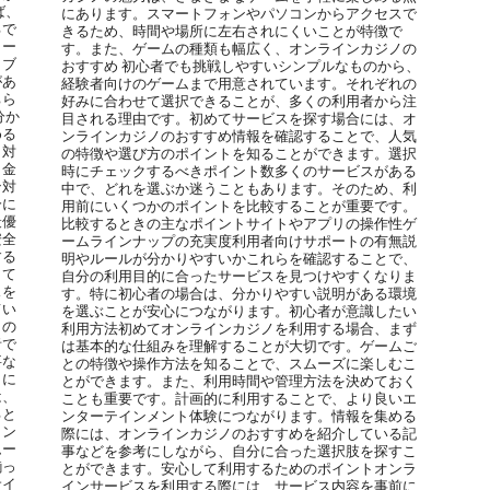
ば、
にあります。スマートフォンやパソコンからアクセスで
るで
きるため、時間や場所に左右されにくいことが特徴で
カー
す。また、ゲームの種類も幅広く、オンラインカジノの
イブ
おすすめ 初心者でも挑戦しやすいシンプルなものから、
があ
経験者向けのゲームまで用意されています。それぞれの
ちら
好みに合わせて選択できることが、多くの利用者から注
分か
目される理由です。初めてサービスを探す場合には、オ
める
ンラインカジノのおすすめ情報を確認することで、人気
ト対
の特徴や選び方のポイントを知ることができます。選択
出金
時にチェックするべきポイント数多くのサービスがある
ン対
中で、どれを選ぶか迷うこともあります。そのため、利
分に
用前にいくつかのポイントを比較することが重要です。
最優
比較するときの主なポイントサイトやアプリの操作性ゲ
安全
ームラインナップの充実度利用者向けサポートの有無説
する
明やルールが分かりやすいかこれらを確認することで、
して
自分の利用目的に合ったサービスを見つけやすくなりま
スを
す。特に初心者の場合は、分かりやすい説明がある環境
てい
を選ぶことが安心につながります。初心者が意識したい
この
利用方法初めてオンラインカジノを利用する場合、まず
者で
は基本的な仕組みを理解することが大切です。ゲームご
要な
との特徴や操作方法を知ることで、スムーズに楽しむこ
しに
とができます。また、利用時間や管理方法を決めておく
は、
ことも重要です。計画的に利用することで、より良いエ
ると
ンターテインメント体験につながります。情報を集める
ィン
際には、オンラインカジノのおすすめを紹介している記
ムー
事などを参考にしながら、自分に合った選択肢を探すこ
揃っ
とができます。安心して利用するためのポイントオンラ
サイ
インサービスを利用する際には、サービス内容を事前に