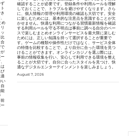
つず
確認することが必要です。登録条件や利用ルールを理解
イト
しておくことで、トラブルを避けやすくなります。さら
でき
に、個人情報の管理や利用環境の確認も大切です。安全
は、
に楽しむためには、基本的な注意点を意識することが欠
とめ
かせません。快適な利用につながる習慣最新情報を確認
メリ
する利用ルールを守る不明点は事前に調べる自分のペー
ェッ
スで楽しむまとめオンラインサービスを最大限に楽しむ
を比
ためには、正しい知識を持って選択することが重要で
に合
す。ゲームの種類や操作性だけではなく、サービス全体
びで
の特徴を比較することで、より自分に合った環境を見つ
分が
けることができます。オンラインカジノを選ぶ際には、
ポー
事前の情報収集を行い、安心して利用できる環境を整え
ど、
ることが大切です。自分に合ったスタイルを見つけ、快
には
適なデジタルエンターテインメントを楽しみましょう。
選び
August 7, 2026
快適
つい
、自
機能
が
事前
ポー