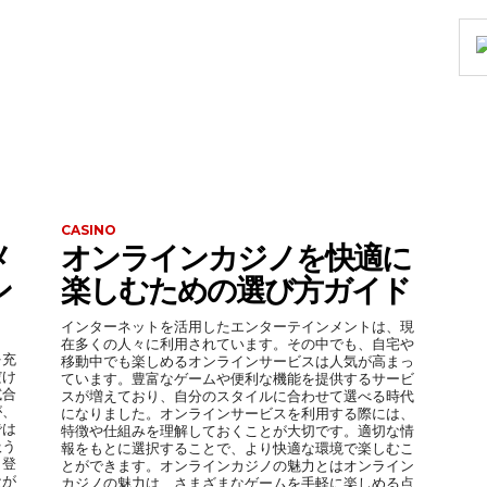
CASINO
メ
オンラインカジノを快適に
ン
楽しむための選び方ガイド
インターネットを活用したエンターテインメントは、現
在多くの人々に利用されています。その中でも、自宅や
を充
移動中でも楽しめるオンラインサービスは人気が高まっ
だけ
ています。豊富なゲームや便利な機能を提供するサービ
試合
スが増えており、自分のスタイルに合わせて選べる時代
が、
になりました。オンラインサービスを利用する際には、
では
特徴や仕組みを理解しておくことが大切です。適切な情
扱う
報をもとに選択することで、より快適な環境で楽しむこ
、登
とができます。オンラインカジノの魅力とはオンライン
なが
カジノの魅力は、さまざまなゲームを手軽に楽しめる点