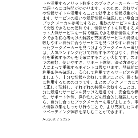
トを活用するメリット数多くのブックメーカーを一
つ調べるには時間がかかります。そのため、比較サ
や情報サイトを活用することで効率よく情報収集が
ます。サービスの違いや最新情報を確認したい場合
ブック メーカを参考にすると、複数のサービスをま
て比較できるため便利です。情報サイトを利用する
ット人気サービスを一覧で確認できる最新情報をチ
クできる初心者向けの解説が充実各サービスの特徴
較しやすい自分に合うサービスを見つけやすい自分
ったブックメーカーを見つけようブックメーカー選
は、人気ランキングだけで判断するのではなく、自
何を重視するのかを明確にすることが大切です。ス
ツの種類、使いやすさ、サポート体制、決済方法な
人によって重視するポイントは異なります。登録前
利用条件も確認し、安心して利用できるサービスを
ましょう。十分な情報を比較して選ぶことが、長く
に利用するためのコツです。まとめブック メーカに
て正しく理解し、それぞれの特徴を比較することは
分に最適なサービスを見つける近道です。安全性や
性、サポート体制、操作性などを総合的に確認しな
ら、自分に合ったブックメーカーを選びましょう。
の情報収集をしっかり行うことで、より充実したス
ツベッティング体験を楽しむことができます。
August 7, 2026