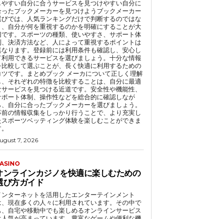
しやすい自分に合うサービスを見つけやすい自分に
合ったブックメーカーを見つけようブックメーカー
選びでは、人気ランキングだけで判断するのではな
く、自分が何を重視するのかを明確にすることが大
切です。スポーツの種類、使いやすさ、サポート体
制、決済方法など、人によって重視するポイントは
異なります。登録前には利用条件も確認し、安心し
て利用できるサービスを選びましょう。十分な情報
を比較して選ぶことが、長く快適に利用するための
コツです。まとめブック メーカについて正しく理解
し、それぞれの特徴を比較することは、自分に最適
なサービスを見つける近道です。安全性や機能性、
サポート体制、操作性などを総合的に確認しなが
ら、自分に合ったブックメーカーを選びましょう。
事前の情報収集をしっかり行うことで、より充実し
たスポーツベッティング体験を楽しむことができま
す。
ugust 7, 2026
ASINO
オンラインカジノを快適に楽しむための
選び方ガイド
インターネットを活用したエンターテインメント
は、現在多くの人々に利用されています。その中で
も、自宅や移動中でも楽しめるオンラインサービス
は人気が高まっています。豊富なゲームや便利な機