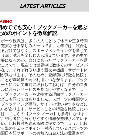
LATEST ARTICLES
ASINO
初めてでも安心！ブックメーカーを選ぶ
ためのポイントを徹底解説
スポーツ観戦は、多くの人にとって休日や空き時間
を充実させる楽しみの一つです。近年では、試合を
観るだけではなく、スポーツベッティングを通じて
より深く試合を楽しむ人も増えています。その中で
重要になるのが、自分に合ったブックメーカーを選
ぶことです。現在では世界中に数多くのサービスが
存在し、それぞれ取り扱う競技や機能、サポート体
制が異なります。そのため、登録前に特徴を比較す
ることが満足度の高い利用につながります。ブック
メーカについて事前に理解しておけば、自分のスタ
イルに合ったサービスを見つけやすくなるでしょ
う。ブックメーカーを比較する理由ブックメーカー
はどこも同じではありません。スポーツの種類やラ
イブベッティング機能、サイトの使いやすさなどに
違いがあります。サービスごとの特徴を比較したい
方は、こちらの【ブック メーカ】も参考になりま
す。初心者にも分かりやすく情報が整理されている
ため、比較検討を進める際に役立つでしょう。比較
する際のチェックポイント対応しているスポーツの
種類日本語サポートの有無入出金方法の豊富さボー