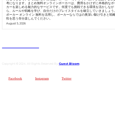
考になります。まとめ無料オンラインポーカーは、費用をかけずに本格的なポ
カーを楽しめる魅力的なサービスです。何度でも挑戦できる環境を活かしなが
ら、ルールや戦略を学び、自分だけのプレイスタイルを確立していきましょう
ポーカー オンライン 無料を活用し、ポーカーならではの奥深い駆け引きと戦
性を思う存分楽しんでください。
August 5, 2026
Guest Bloom
Copyright © 2024. All Rights Reserved By
Guest Bloom
Facebook
Instagram
Twitter