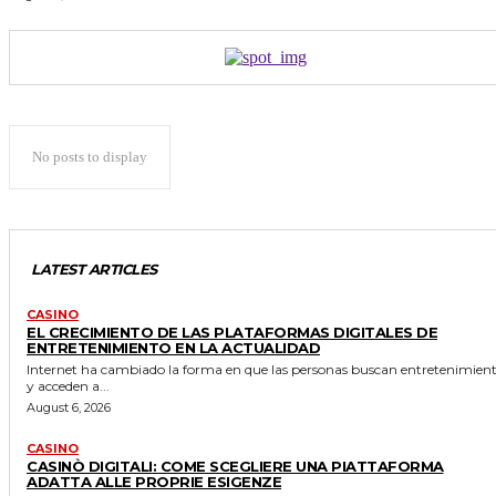
No posts to display
LATEST ARTICLES
CASINO
EL CRECIMIENTO DE LAS PLATAFORMAS DIGITALES DE
ENTRETENIMIENTO EN LA ACTUALIDAD
Internet ha cambiado la forma en que las personas buscan entretenimien
y acceden a...
August 6, 2026
CASINO
CASINÒ DIGITALI: COME SCEGLIERE UNA PIATTAFORMA
ADATTA ALLE PROPRIE ESIGENZE