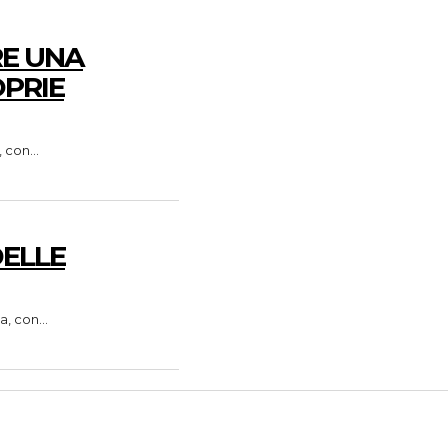
RE UNA
PRIE
 con...
ELLE
a, con...