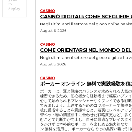
to
display
CASINO
CASINÒ DIGITALI: COME SCEGLIER
Negli ultimi anni il settore del gioco online ha vis
August 6, 2026
CASINO
COME ORIENTARSI NEL MONDO DELL
Negli ultimi anni il settore del gioco digitale ha vi
August 5, 2026
CASINO
ポーカー オンライン 無料で実践経験を
ポーカーは、運と戦略のバランスが求められる人気の
練習できるため、初心者から経験者まで幅広いプレイ
心して始められるプレッシャーなくプレイできる戦略
てみましょう。上達するためのコツポーカーで勝率を
後に反省することを意識すると、着実にレベルアップ
習ベット額の調整相手に合わせた戦略変更など、多く
むことで判断力が向上し、自分に最適なプレイスタイ
をかけずに本格的なポーカーを楽しめる魅力的なサー
ン 無料を活用し、ポーカーならではの奥深い駆け引