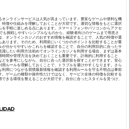
るオンラインサービスは人気が高まっています。豊富なゲームや便利な機
、特徴や仕組みを理解しておくことが大切です。適切な情報をもとに選択
ムを手軽に楽しめる点にあります。スマートフォンやパソコンからアクセ
者でも挑戦しやすいシンプルなものから、経験者向けのゲームまで用意さ
は、オンラインカジノのおすすめ情報を確認することで、人気の特徴や選
もあります。そのため、利用前にいくつかのポイントを比較することが重
ルが分かりやすいかこれらを確認することで、自分の利用目的に合ったサ
意識したい利用方法初めてオンラインカジノを利用する場合、まずは基本
用時間や管理方法を決めておくことも重要です。計画的に利用すること
などを参考にしながら、自分に合った選択肢を探すことができます。安心
利用ルールを理解しておくことで、トラブルを避けやすくなります。さら
な利用につながる習慣最新情報を確認する利用ルールを守る不明点は事前
す。ゲームの種類や操作性だけではなく、サービス全体の特徴を比較する
用できる環境を整えることが大切です。自分に合ったスタイルを見つけ、
LIDAD