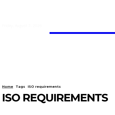
Guest
Friday, August 7, 2026
HOME
AUTO
BUSINESS
Home
Tags
ISO requirements
ISO REQUIREMENTS