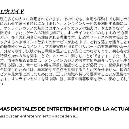
選び方ガイド
現在多くの人々に利用されています。その中でも、自宅や移動中でも楽しめ
に合わせて選べる時代になりました。オンラインサービスを利用する際には
。オンラインカジノの魅力とはオンラインカジノの魅力は、さまざまなゲー
徴です。また、ゲームの種類も幅広く、オンラインカジノのおすすめ 初心
とが、多くの利用者から注目される理由です。初めてサービスを探す場合に
ックするべきポイント数多くのサービスがある中で、どれを選ぶか迷うこと
の操作性ゲームラインナップの充実度利用者向けサポートの有無説明やルー
、分かりやすい説明がある環境を選ぶことが安心につながります。初心者が
特徴や操作方法を知ることで、スムーズに楽しむことができます。また、利
す。情報を集める際には、オンラインカジノのおすすめを紹介している記事
用する際には、サービス内容を事前に確認することが必要です。登録条件や
全に楽しむためには、基本的な注意点を意識することが欠かせません。快適
ビスを最大限に楽しむためには、正しい知識を持って選択することが重要で
ます。オンラインカジノを選ぶ際には、事前の情報収集を行い、安心して利
う。
MAS DIGITALES DE ENTRETENIMIENTO EN LA ACTUA
nas buscan entretenimiento y acceden a...