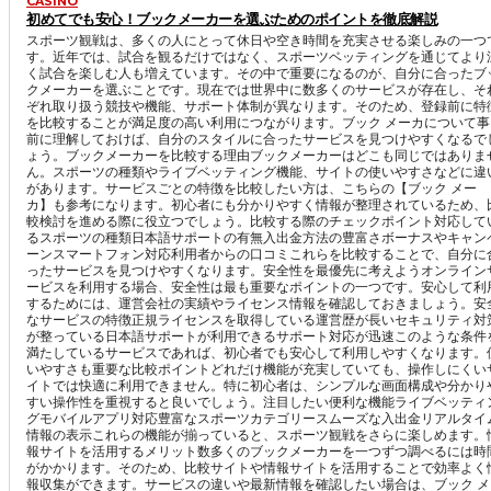
CASINO
初めてでも安心！ブックメーカーを選ぶためのポイントを徹底解説
スポーツ観戦は、多くの人にとって休日や空き時間を充実させる楽しみの一つ
す。近年では、試合を観るだけではなく、スポーツベッティングを通じてより
く試合を楽しむ人も増えています。その中で重要になるのが、自分に合ったブ
クメーカーを選ぶことです。現在では世界中に数多くのサービスが存在し、そ
ぞれ取り扱う競技や機能、サポート体制が異なります。そのため、登録前に特
を比較することが満足度の高い利用につながります。ブック メーカについて事
前に理解しておけば、自分のスタイルに合ったサービスを見つけやすくなるで
ょう。ブックメーカーを比較する理由ブックメーカーはどこも同じではありま
ん。スポーツの種類やライブベッティング機能、サイトの使いやすさなどに違
があります。サービスごとの特徴を比較したい方は、こちらの【ブック メー
カ】も参考になります。初心者にも分かりやすく情報が整理されているため、
較検討を進める際に役立つでしょう。比較する際のチェックポイント対応して
るスポーツの種類日本語サポートの有無入出金方法の豊富さボーナスやキャン
ーンスマートフォン対応利用者からの口コミこれらを比較することで、自分に
ったサービスを見つけやすくなります。安全性を最優先に考えようオンライン
ービスを利用する場合、安全性は最も重要なポイントの一つです。安心して利
するためには、運営会社の実績やライセンス情報を確認しておきましょう。安
なサービスの特徴正規ライセンスを取得している運営歴が長いセキュリティ対
が整っている日本語サポートが利用できるサポート対応が迅速このような条件
満たしているサービスであれば、初心者でも安心して利用しやすくなります。
いやすさも重要な比較ポイントどれだけ機能が充実していても、操作しにくい
イトでは快適に利用できません。特に初心者は、シンプルな画面構成や分かり
すい操作性を重視すると良いでしょう。注目したい便利な機能ライブベッティ
グモバイルアプリ対応豊富なスポーツカテゴリースムーズな入出金リアルタイ
情報の表示これらの機能が揃っていると、スポーツ観戦をさらに楽しめます。
報サイトを活用するメリット数多くのブックメーカーを一つずつ調べるには時
がかかります。そのため、比較サイトや情報サイトを活用することで効率よく
報収集ができます。サービスの違いや最新情報を確認したい場合は、ブック メ