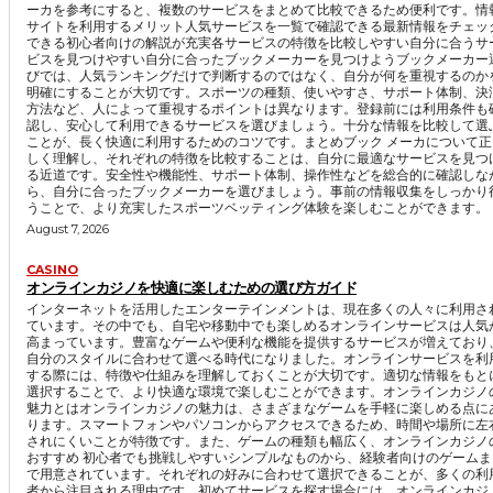
ーカを参考にすると、複数のサービスをまとめて比較できるため便利です。情
サイトを利用するメリット人気サービスを一覧で確認できる最新情報をチェッ
できる初心者向けの解説が充実各サービスの特徴を比較しやすい自分に合うサ
ビスを見つけやすい自分に合ったブックメーカーを見つけようブックメーカー
びでは、人気ランキングだけで判断するのではなく、自分が何を重視するのか
明確にすることが大切です。スポーツの種類、使いやすさ、サポート体制、決
方法など、人によって重視するポイントは異なります。登録前には利用条件も
認し、安心して利用できるサービスを選びましょう。十分な情報を比較して選
ことが、長く快適に利用するためのコツです。まとめブック メーカについて正
しく理解し、それぞれの特徴を比較することは、自分に最適なサービスを見つ
る近道です。安全性や機能性、サポート体制、操作性などを総合的に確認しな
ら、自分に合ったブックメーカーを選びましょう。事前の情報収集をしっかり
うことで、より充実したスポーツベッティング体験を楽しむことができます。
August 7, 2026
CASINO
オンラインカジノを快適に楽しむための選び方ガイド
インターネットを活用したエンターテインメントは、現在多くの人々に利用さ
ています。その中でも、自宅や移動中でも楽しめるオンラインサービスは人気
高まっています。豊富なゲームや便利な機能を提供するサービスが増えており
自分のスタイルに合わせて選べる時代になりました。オンラインサービスを利
する際には、特徴や仕組みを理解しておくことが大切です。適切な情報をもと
選択することで、より快適な環境で楽しむことができます。オンラインカジノ
魅力とはオンラインカジノの魅力は、さまざまなゲームを手軽に楽しめる点に
ります。スマートフォンやパソコンからアクセスできるため、時間や場所に左
されにくいことが特徴です。また、ゲームの種類も幅広く、オンラインカジノ
おすすめ 初心者でも挑戦しやすいシンプルなものから、経験者向けのゲームま
で用意されています。それぞれの好みに合わせて選択できることが、多くの利
者から注目される理由です。初めてサービスを探す場合には、オンラインカジ