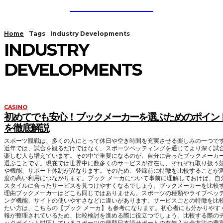
Guest Bloom
Home
Tags
Industry Developments
INDUSTRY
DEVELOPMENTS
CASINO
初めてでも安心！ブックメーカーを選ぶためのポイン
を徹底解説
スポーツ観戦は、多くの人にとって休日や空き時間を充実させる楽しみの一つで
近年では、試合を観るだけではなく、スポーツベッティングを通じてより深く試
楽しむ人も増えています。その中で重要になるのが、自分に合ったブックメーカ
選ぶことです。現在では世界中に数多くのサービスが存在し、それぞれ取り扱う
や機能、サポート体制が異なります。そのため、登録前に特徴を比較することが
度の高い利用につながります。ブック メーカについて事前に理解しておけば、自
スタイルに合ったサービスを見つけやすくなるでしょう。ブックメーカーを比較
理由ブックメーカーはどこも同じではありません。スポーツの種類やライブベッ
ング機能、サイトの使いやすさなどに違いがあります。サービスごとの特徴を比
たい方は、こちらの【ブック メーカ】も参考になります。初心者にも分かりやす
報が整理されているため、比較検討を進める際に役立つでしょう。比較する際の
ックポイント対応しているスポーツの種類日本語サポートの有無入出金方法の豊