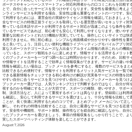
ボーナスやキャンペーンスマートフォン対応利用者からの口コミこれらを比較す
とで、自分に合ったサービスを見つけやすくなります。安全性を最優先に考えよ
ンラインサービスを利用する場合、安全性は最も重要なポイントの一つです。安
て利用するためには、運営会社の実績やライセンス情報を確認しておきましょう
全なサービスの特徴正規ライセンスを取得している運営歴が長いセキュリティ対
整っている日本語サポートが利用できるサポート対応が迅速このような条件を満
ているサービスであれば、初心者でも安心して利用しやすくなります。使いやす
重要な比較ポイントどれだけ機能が充実していても、操作しにくいサイトでは快
利用できません。特に初心者は、シンプルな画面構成や分かりやすい操作性を重
ると良いでしょう。注目したい便利な機能ライブベッティングモバイルアプリ対
富なスポーツカテゴリースムーズな入出金リアルタイム情報の表示これらの機能
っていると、スポーツ観戦をさらに楽しめます。情報サイトを活用するメリット
くのブックメーカーを一つずつ調べるには時間がかかります。そのため、比較サ
や情報サイトを活用することで効率よく情報収集ができます。サービスの違いや
情報を確認したい場合は、ブック メーカを参考にすると、複数のサービスをまと
比較できるため便利です。情報サイトを利用するメリット人気サービスを一覧で
できる最新情報をチェックできる初心者向けの解説が充実各サービスの特徴を比
やすい自分に合うサービスを見つけやすい自分に合ったブックメーカーを見つけ
ブックメーカー選びでは、人気ランキングだけで判断するのではなく、自分が何
視するのかを明確にすることが大切です。スポーツの種類、使いやすさ、サポー
制、決済方法など、人によって重視するポイントは異なります。登録前には利用
も確認し、安心して利用できるサービスを選びましょう。十分な情報を比較して
ことが、長く快適に利用するためのコツです。まとめブック メーカについて正し
解し、それぞれの特徴を比較することは、自分に最適なサービスを見つける近道
す。安全性や機能性、サポート体制、操作性などを総合的に確認しながら、自分
ったブックメーカーを選びましょう。事前の情報収集をしっかり行うことで、よ
実したスポーツベッティング体験を楽しむことができます。
August 7, 2026