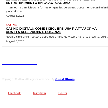
ENTRETENIMIENTO EN LA ACTUALIDAD
Internet ha cambiado la forma en que las personas buscan entretenimien
y acceden a...
August 6, 2026
CASINO
CASINÒ DIGITALI: COME SCEGLIERE UNA PIATTAFORMA
ADATTA ALLE PROPRIE ESIGENZE
Negli ultimi anni il settore del gioco online ha visto una forte crescita, con...
August 6, 2026
Guest Bloom
Copyright © 2024. All Rights Reserved By
Guest Bloom
Facebook
Instagram
Twitter