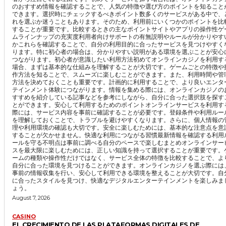
のおすすめ情報を確認することで、人気の特徴や選び方のポイントを知ること
できます。選択時にチェックするべきポイント数多くのサービスがある中で、
れを選ぶか迷うこともあります。そのため、利用前にいくつかのポイントを比
することが重要です。比較するときの主なポイントサイトやアプリの操作性ゲ
ムラインナップの充実度利用者向けサポートの有無説明やルールが分かりやす
かこれらを確認することで、自分の利用目的に合ったサービスを見つけやすく
ります。特に初心者の場合は、分かりやすい説明がある環境を選ぶことが安心
つながります。初心者が意識したい利用方法初めてオンラインカジノを利用す
場合、まずは基本的な仕組みを理解することが大切です。ゲームごとの特徴や
作方法を知ることで、スムーズに楽しむことができます。また、利用時間や管
方法を決めておくことも重要です。計画的に利用することで、より良いエンタ
テインメント体験につながります。情報を集める際には、オンラインカジノの
すすめを紹介している記事などを参考にしながら、自分に合った選択肢を探す
とができます。安心して利用するためのポイントオンラインサービスを利用す
際には、サービス内容を事前に確認することが必要です。登録条件や利用ルー
を理解しておくことで、トラブルを避けやすくなります。さらに、個人情報の
理や利用環境の確認も大切です。安全に楽しむためには、基本的な注意点を意
することが欠かせません。快適な利用につながる習慣最新情報を確認する利用
ールを守る不明点は事前に調べる自分のペースで楽しむまとめオンラインサー
スを最大限に楽しむためには、正しい知識を持って選択することが重要です。
ームの種類や操作性だけではなく、サービス全体の特徴を比較することで、よ
自分に合った環境を見つけることができます。オンラインカジノを選ぶ際には
事前の情報収集を行い、安心して利用できる環境を整えることが大切です。自
に合ったスタイルを見つけ、快適なデジタルエンターテインメントを楽しみま
ょう。
August 7, 2026
CASINO
EL CRECIMIENTO DE LAS PLATAFORMAS DIGITALES DE