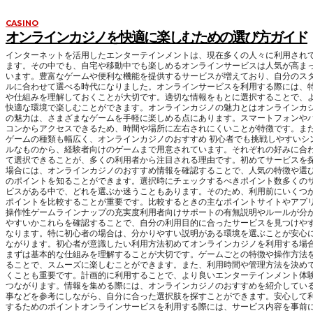
CASINO
オンラインカジノを快適に楽しむための選び方ガイド
インターネットを活用したエンターテインメントは、現在多くの人々に利用され
ます。その中でも、自宅や移動中でも楽しめるオンラインサービスは人気が高ま
います。豊富なゲームや便利な機能を提供するサービスが増えており、自分のス
ルに合わせて選べる時代になりました。オンラインサービスを利用する際には、
や仕組みを理解しておくことが大切です。適切な情報をもとに選択することで、
快適な環境で楽しむことができます。オンラインカジノの魅力とはオンラインカ
の魅力は、さまざまなゲームを手軽に楽しめる点にあります。スマートフォンや
コンからアクセスできるため、時間や場所に左右されにくいことが特徴です。ま
ゲームの種類も幅広く、オンラインカジノのおすすめ 初心者でも挑戦しやすいシ
ルなものから、経験者向けのゲームまで用意されています。それぞれの好みに合
て選択できることが、多くの利用者から注目される理由です。初めてサービスを
場合には、オンラインカジノのおすすめ情報を確認することで、人気の特徴や選
のポイントを知ることができます。選択時にチェックするべきポイント数多くの
ビスがある中で、どれを選ぶか迷うこともあります。そのため、利用前にいくつ
ポイントを比較することが重要です。比較するときの主なポイントサイトやアプ
操作性ゲームラインナップの充実度利用者向けサポートの有無説明やルールが分
やすいかこれらを確認することで、自分の利用目的に合ったサービスを見つけや
なります。特に初心者の場合は、分かりやすい説明がある環境を選ぶことが安心
ながります。初心者が意識したい利用方法初めてオンラインカジノを利用する場
まずは基本的な仕組みを理解することが大切です。ゲームごとの特徴や操作方法
ることで、スムーズに楽しむことができます。また、利用時間や管理方法を決め
くことも重要です。計画的に利用することで、より良いエンターテインメント体
つながります。情報を集める際には、オンラインカジノのおすすめを紹介してい
事などを参考にしながら、自分に合った選択肢を探すことができます。安心して
するためのポイントオンラインサービスを利用する際には、サービス内容を事前