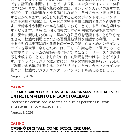
です。計画的に利用することで、より良いエンターテインメント体験
につながります。情報を集める際には、オンラインカジノのおすすめ
を紹介している記事などを参考にしながら、自分に合った選択肢を探
すことができます。安心して利用するためのポイントオンラインサー
ビスを利用する際には、サービス内容を事前に確認することが必要で
す。登録条件や利用ルールを理解しておくことで、トラブルを避けや
すくなります。さらに、個人情報の管理や利用環境の確認も大切で
す。安全に楽しむためには、基本的な注意点を意識することが欠かせ
ません。快適な利用につながる習慣最新情報を確認する利用ルールを
守る不明点は事前に調べる自分のペースで楽しむまとめオンラインサ
ービスを最大限に楽しむためには、正しい知識を持って選択すること
が重要です。ゲームの種類や操作性だけではなく、サービス全体の特
徴を比較することで、より自分に合った環境を見つけることができま
す。オンラインカジノを選ぶ際には、事前の情報収集を行い、安心し
て利用できる環境を整えることが大切です。自分に合ったスタイルを
見つけ、快適なデジタルエンターテインメントを楽しみましょう。
August 7, 2026
CASINO
EL CRECIMIENTO DE LAS PLATAFORMAS DIGITALES DE
ENTRETENIMIENTO EN LA ACTUALIDAD
Internet ha cambiado la forma en que las personas buscan
entretenimiento y acceden a...
August 6, 2026
CASINO
CASINÒ DIGITALI: COME SCEGLIERE UNA