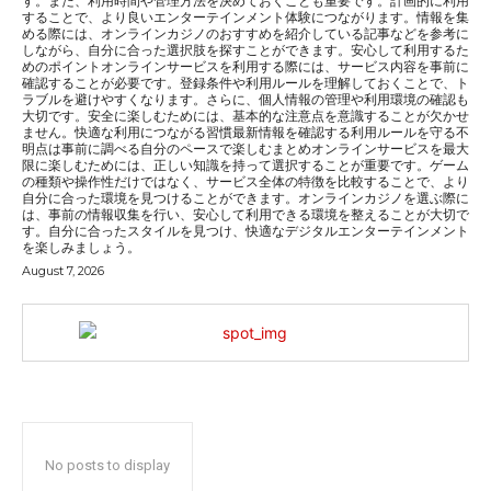
す。また、利用時間や管理方法を決めておくことも重要です。計画的に利用
することで、より良いエンターテインメント体験につながります。情報を集
める際には、オンラインカジノのおすすめを紹介している記事などを参考に
しながら、自分に合った選択肢を探すことができます。安心して利用するた
めのポイントオンラインサービスを利用する際には、サービス内容を事前に
確認することが必要です。登録条件や利用ルールを理解しておくことで、ト
ラブルを避けやすくなります。さらに、個人情報の管理や利用環境の確認も
大切です。安全に楽しむためには、基本的な注意点を意識することが欠かせ
ません。快適な利用につながる習慣最新情報を確認する利用ルールを守る不
明点は事前に調べる自分のペースで楽しむまとめオンラインサービスを最大
限に楽しむためには、正しい知識を持って選択することが重要です。ゲーム
の種類や操作性だけではなく、サービス全体の特徴を比較することで、より
自分に合った環境を見つけることができます。オンラインカジノを選ぶ際に
は、事前の情報収集を行い、安心して利用できる環境を整えることが大切で
す。自分に合ったスタイルを見つけ、快適なデジタルエンターテインメント
を楽しみましょう。
August 7, 2026
No posts to display