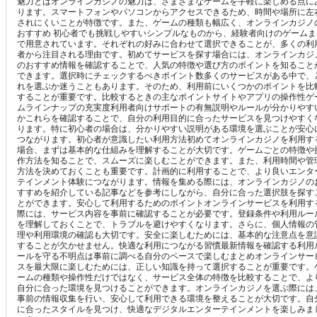
魅力とはオンラインカジノの魅力は、さまざまなゲームを手軽に楽しめる点に
ります。スマートフォンやパソコンからアクセスできるため、時間や場所に左
されにくいことが特徴です。また、ゲームの種類も幅広く、オンラインカジノ
おすすめ 初心者でも挑戦しやすいシンプルなものから、経験者向けのゲームま
で用意されています。それぞれの好みに合わせて選択できることが、多くの利
者から注目される理由です。初めてサービスを探す場合には、オンラインカジ
のおすすめ情報を確認することで、人気の特徴や選び方のポイントを知ること
できます。選択時にチェックするべきポイント数多くのサービスがある中で、
れを選ぶか迷うこともあります。そのため、利用前にいくつかのポイントを比
することが重要です。比較するときの主なポイントサイトやアプリの操作性ゲ
ムラインナップの充実度利用者向けサポートの有無説明やルールが分かりやす
かこれらを確認することで、自分の利用目的に合ったサービスを見つけやすく
ります。特に初心者の場合は、分かりやすい説明がある環境を選ぶことが安心
つながります。初心者が意識したい利用方法初めてオンラインカジノを利用す
場合、まずは基本的な仕組みを理解することが大切です。ゲームごとの特徴や
作方法を知ることで、スムーズに楽しむことができます。また、利用時間や管
方法を決めておくことも重要です。計画的に利用することで、より良いエンタ
テインメント体験につながります。情報を集める際には、オンラインカジノの
すすめを紹介している記事などを参考にしながら、自分に合った選択肢を探す
とができます。安心して利用するためのポイントオンラインサービスを利用す
際には、サービス内容を事前に確認することが必要です。登録条件や利用ルー
を理解しておくことで、トラブルを避けやすくなります。さらに、個人情報の
理や利用環境の確認も大切です。安全に楽しむためには、基本的な注意点を意
することが欠かせません。快適な利用につながる習慣最新情報を確認する利用
ールを守る不明点は事前に調べる自分のペースで楽しむまとめオンラインサー
スを最大限に楽しむためには、正しい知識を持って選択することが重要です。
ームの種類や操作性だけではなく、サービス全体の特徴を比較することで、よ
自分に合った環境を見つけることができます。オンラインカジノを選ぶ際には
事前の情報収集を行い、安心して利用できる環境を整えることが大切です。自
に合ったスタイルを見つけ、快適なデジタルエンターテインメントを楽しみま