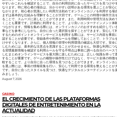
やすいかこれらを確認することで、自分の利用目的に合ったサービスを見つけや
なります。特に初心者の場合は、分かりやすい説明がある環境を選ぶことが安心
ながります。初心者が意識したい利用方法初めてオンラインカジノを利用する場
まずは基本的な仕組みを理解することが大切です。ゲームごとの特徴や操作方法
ることで、スムーズに楽しむことができます。また、利用時間や管理方法を決め
くことも重要です。計画的に利用することで、より良いエンターテインメント体
つながります。情報を集める際には、オンラインカジノのおすすめを紹介してい
事などを参考にしながら、自分に合った選択肢を探すことができます。安心して
するためのポイントオンラインサービスを利用する際には、サービス内容を事前
認することが必要です。登録条件や利用ルールを理解しておくことで、トラブル
けやすくなります。さらに、個人情報の管理や利用環境の確認も大切です。安全
しむためには、基本的な注意点を意識することが欠かせません。快適な利用につ
る習慣最新情報を確認する利用ルールを守る不明点は事前に調べる自分のペース
しむまとめオンラインサービスを最大限に楽しむためには、正しい知識を持って
することが重要です。ゲームの種類や操作性だけではなく、サービス全体の特徴
較することで、より自分に合った環境を見つけることができます。オンラインカ
を選ぶ際には、事前の情報収集を行い、安心して利用できる環境を整えることが
です。自分に合ったスタイルを見つけ、快適なデジタルエンターテインメントを
みましょう。
August 7, 2026
CASINO
EL CRECIMIENTO DE LAS PLATAFORMAS
DIGITALES DE ENTRETENIMIENTO EN LA
ACTUALIDAD