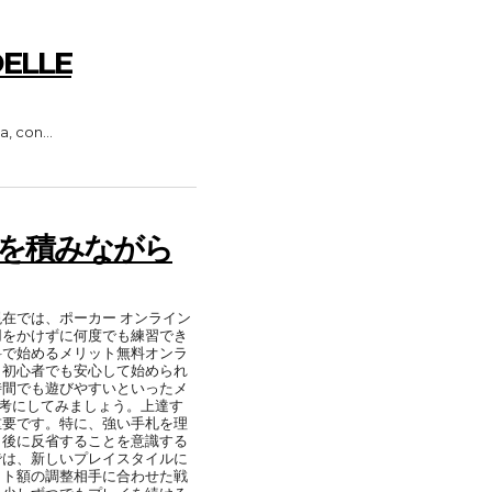
ELLE
a, con...
験を積みながら
在では、ポーカー オンライン
用をかけずに何度でも練習でき
料で始めるメリット無料オンラ
、初心者でも安心して始められ
時間でも遊びやすいといったメ
参考にしてみましょう。上達す
重要です。特に、強い手札を理
イ後に反省することを意識する
では、新しいプレイスタイルに
ット額の調整相手に合わせた戦