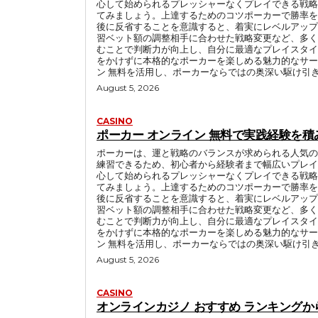
心して始められるプレッシャーなくプレイできる戦略
てみましょう。上達するためのコツポーカーで勝率を
後に反省することを意識すると、着実にレベルアップ
習ベット額の調整相手に合わせた戦略変更など、多く
むことで判断力が向上し、自分に最適なプレイスタイ
をかけずに本格的なポーカーを楽しめる魅力的なサー
ン 無料を活用し、ポーカーならではの奥深い駆け引
August 5, 2026
CASINO
ポーカー オンライン 無料で実践経験を
ポーカーは、運と戦略のバランスが求められる人気の
練習できるため、初心者から経験者まで幅広いプレイ
心して始められるプレッシャーなくプレイできる戦略
てみましょう。上達するためのコツポーカーで勝率を
後に反省することを意識すると、着実にレベルアップ
習ベット額の調整相手に合わせた戦略変更など、多く
むことで判断力が向上し、自分に最適なプレイスタイ
をかけずに本格的なポーカーを楽しめる魅力的なサー
ン 無料を活用し、ポーカーならではの奥深い駆け引
August 5, 2026
CASINO
オンラインカジノ おすすめ ランキング