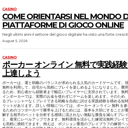
CASINO
COME ORIENTARSI NEL MONDO D
PIATTAFORME DI GIOCO ONLINE
Negli ultimi anni il settore del gioco digitale ha visto una forte crescit
August 5, 2026
CASINO
ポーカー オンライン 無料で実践経
上達しよう
ポーカーは、運と戦略のバランスが求められる人気のカードゲームです。現
無料を利用して、自宅から気軽にプレイを楽しめるようになりました。費
るため、初心者から経験者まで幅広いプレイヤーに支持されています。無
インポーカーでは、実際のお金を使わずにゲームを楽しめます。そのため
るプレッシャーなくプレイできる戦略を自由に試せる実践経験を積める短
リットがあります。詳しい情報については、ポーカー オンライン 無料 を
るためのコツポーカーで勝率を上げるためには、基本を大切にすることが
解する相手のベットを分析する感情に流されない無駄な勝負を減らすプレ
と、着実にレベルアップできます。無料環境を活かした練習法無料プレイ
も気軽に挑戦できます。例えば、ポジション重視のプレイブラフの練習ベ