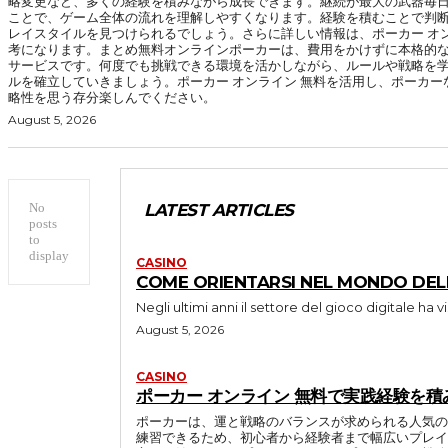
略変更など、多くの経験を積みながら成長できます。継続が最大の武器毎
ことで、ゲーム全体の流れを理解しやすくなります。経験を積むことで判
レイスタイルを見つけられるでしょう。さらに詳しい情報は、ポーカー オン
考になります。まとめ無料オンラインポーカーは、費用をかけずに本格的
サービスです。何度でも挑戦できる環境を活かしながら、ルールや戦略を
ルを確立していきましょう。ポーカー オンライン 無料を活用し、ポーカ
略性を思う存分楽しんでください。
August 5, 2026
No
LATEST ARTICLES
posts
to
display
CASINO
COME ORIENTARSI NEL MONDO DELL
Negli ultimi anni il settore del gioco digitale ha vi
August 5, 2026
CASINO
ポーカー オンライン 無料で実践経験を
ポーカーは、運と戦略のバランスが求められる人気の
練習できるため、初心者から経験者まで幅広いプレイ