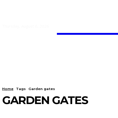
Guest
Thursday, August 6, 2026
HOME
AUTO
BUSINESS
Home
Tags
Garden gates
GARDEN GATES