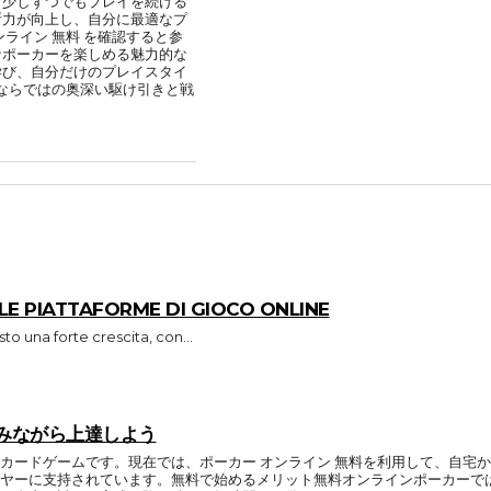
日少しずつでもプレイを続ける
断力が向上し、自分に最適なプ
ライン 無料 を確認すると参
なポーカーを楽しめる魅力的な
学び、自分だけのプレイスタイ
ーならではの奥深い駆け引きと戦
E PIATTAFORME DI GIOCO ONLINE
sto una forte crescita, con...
積みながら上達しよう
カードゲームです。現在では、ポーカー オンライン 無料を利用して、自宅
ヤーに支持されています。無料で始めるメリット無料オンラインポーカーで