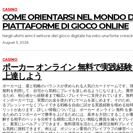
CASINO
COME ORIENTARSI NEL MONDO D
PIATTAFORME DI GIOCO ONLINE
Negli ultimi anni il settore del gioco digitale ha visto una forte crescit
August 5, 2026
CASINO
ポーカー オンライン 無料で実践経
上達しよう
ポーカーは、運と戦略のバランスが求められる人気のカードゲームです。現
無料を利用して、自宅から気軽にプレイを楽しめるようになりました。費
るため、初心者から経験者まで幅広いプレイヤーに支持されています。無
インポーカーでは、実際のお金を使わずにゲームを楽しめます。そのため
るプレッシャーなくプレイできる戦略を自由に試せる実践経験を積める短
リットがあります。詳しい情報については、ポーカー オンライン 無料 を
るためのコツポーカーで勝率を上げるためには、基本を大切にすることが
解する相手のベットを分析する感情に流されない無駄な勝負を減らすプレ
と、着実にレベルアップできます。無料環境を活かした練習法無料プレイ
も気軽に挑戦できます。例えば、ポジション重視のプレイブラフの練習ベ