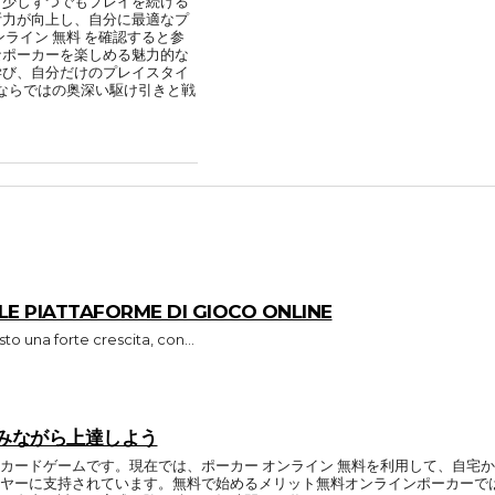
日少しずつでもプレイを続ける
断力が向上し、自分に最適なプ
ライン 無料 を確認すると参
なポーカーを楽しめる魅力的な
学び、自分だけのプレイスタイ
ーならではの奥深い駆け引きと戦
E PIATTAFORME DI GIOCO ONLINE
sto una forte crescita, con...
積みながら上達しよう
カードゲームです。現在では、ポーカー オンライン 無料を利用して、自宅
ヤーに支持されています。無料で始めるメリット無料オンラインポーカーで