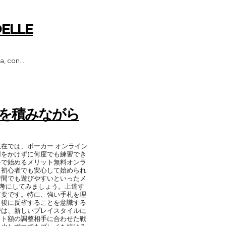
ELLE
a, con...
験を積みながら
在では、ポーカー オンライン
用をかけずに何度でも練習でき
料で始めるメリット無料オンラ
、初心者でも安心して始められ
時間でも遊びやすいといったメ
参考にしてみましょう。上達す
重要です。特に、強い手札を理
イ後に反省することを意識する
では、新しいプレイスタイルに
ット額の調整相手に合わせた戦