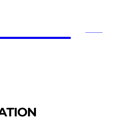
 Bloom
SEARCH
ACCOUNTING
E-COMMERCE
ENTE
ATION