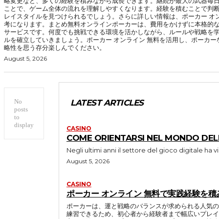
略変更など、多くの経験を積みながら成長できます。継続が最大の武器毎
ことで、ゲーム全体の流れを理解しやすくなります。経験を積むことで判
レイスタイルを見つけられるでしょう。さらに詳しい情報は、ポーカー オン
考になります。まとめ無料オンラインポーカーは、費用をかけずに本格的
サービスです。何度でも挑戦できる環境を活かしながら、ルールや戦略を
ルを確立していきましょう。ポーカー オンライン 無料を活用し、ポーカ
略性を思う存分楽しんでください。
August 5, 2026
No
LATEST ARTICLES
posts
to
display
CASINO
COME ORIENTARSI NEL MONDO DELL
Negli ultimi anni il settore del gioco digitale ha vi
August 5, 2026
CASINO
ポーカー オンライン 無料で実践経験を
ポーカーは、運と戦略のバランスが求められる人気の
練習できるため、初心者から経験者まで幅広いプレイ