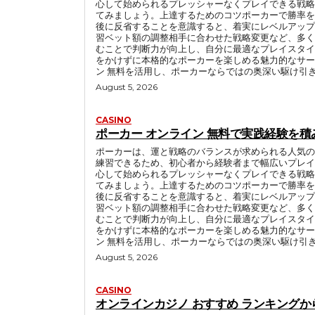
心して始められるプレッシャーなくプレイできる戦略
てみましょう。上達するためのコツポーカーで勝率を
後に反省することを意識すると、着実にレベルアップ
習ベット額の調整相手に合わせた戦略変更など、多く
むことで判断力が向上し、自分に最適なプレイスタイ
をかけずに本格的なポーカーを楽しめる魅力的なサー
ン 無料を活用し、ポーカーならではの奥深い駆け引
August 5, 2026
CASINO
ポーカー オンライン 無料で実践経験を
ポーカーは、運と戦略のバランスが求められる人気の
練習できるため、初心者から経験者まで幅広いプレイ
心して始められるプレッシャーなくプレイできる戦略
てみましょう。上達するためのコツポーカーで勝率を
後に反省することを意識すると、着実にレベルアップ
習ベット額の調整相手に合わせた戦略変更など、多く
むことで判断力が向上し、自分に最適なプレイスタイ
をかけずに本格的なポーカーを楽しめる魅力的なサー
ン 無料を活用し、ポーカーならではの奥深い駆け引
August 5, 2026
CASINO
オンラインカジノ おすすめ ランキング