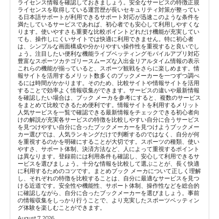
ライセンス情報を確認しておきましょう。安全なサービスの特徴正規
ライセンスを取得している運営歴が長いセキュリティ対策が整ってい
る日本語サポートが利用できるサポート対応が迅速このような条件を
満たしているサービスであれば、初心者でも安心して利用しやすくな
ります。使いやすさも重要な比較ポイントどれだけ機能が充実してい
ても、操作しにくいサイトでは快適に利用できません。特に初心者
は、シンプルな画面構成や分かりやすい操作性を重視すると良いでし
ょう。注目したい便利な機能ライブベッティングモバイルアプリ対応
豊富なスポーツカテゴリースムーズな入出金リアルタイム情報の表示
これらの機能が揃っていると、スポーツ観戦をさらに楽しめます。情
報サイトを活用するメリット数多くのブックメーカーを一つずつ調べ
るには時間がかかります。そのため、比較サイトや情報サイトを活用
することで効率よく情報収集ができます。サービスの違いや最新情報
を確認したい場合は、ブック メーカを参考にすると、複数のサービス
をまとめて比較できるため便利です。情報サイトを利用するメリット
人気サービスを一覧で確認できる最新情報をチェックできる初心者向
けの解説が充実各サービスの特徴を比較しやすい自分に合うサービス
を見つけやすい自分に合ったブックメーカーを見つけようブックメー
カー選びでは、人気ランキングだけで判断するのではなく、自分が何
を重視するのかを明確にすることが大切です。スポーツの種類、使い
やすさ、サポート体制、決済方法など、人によって重視するポイント
は異なります。登録前には利用条件も確認し、安心して利用できるサ
ービスを選びましょう。十分な情報を比較して選ぶことが、長く快適
に利用するためのコツです。まとめブック メーカについて正しく理解
し、それぞれの特徴を比較することは、自分に最適なサービスを見つ
ける近道です。安全性や機能性、サポート体制、操作性などを総合的
に確認しながら、自分に合ったブックメーカーを選びましょう。事前
の情報収集をしっかり行うことで、より充実したスポーツベッティン
グ体験を楽しむことができます。
August 7, 2026