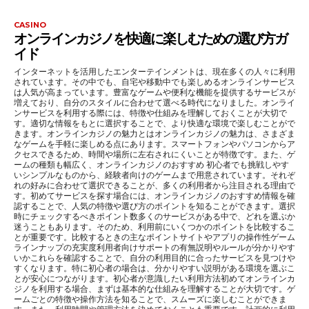
CASINO
オンラインカジノを快適に楽しむための選び方ガ
イド
インターネットを活用したエンターテインメントは、現在多くの人々に利用
されています。その中でも、自宅や移動中でも楽しめるオンラインサービス
は人気が高まっています。豊富なゲームや便利な機能を提供するサービスが
増えており、自分のスタイルに合わせて選べる時代になりました。オンライ
ンサービスを利用する際には、特徴や仕組みを理解しておくことが大切で
す。適切な情報をもとに選択することで、より快適な環境で楽しむことがで
きます。オンラインカジノの魅力とはオンラインカジノの魅力は、さまざま
なゲームを手軽に楽しめる点にあります。スマートフォンやパソコンからア
クセスできるため、時間や場所に左右されにくいことが特徴です。また、ゲ
ームの種類も幅広く、オンラインカジノのおすすめ 初心者でも挑戦しやす
いシンプルなものから、経験者向けのゲームまで用意されています。それぞ
れの好みに合わせて選択できることが、多くの利用者から注目される理由で
す。初めてサービスを探す場合には、オンラインカジノのおすすめ情報を確
認することで、人気の特徴や選び方のポイントを知ることができます。選択
時にチェックするべきポイント数多くのサービスがある中で、どれを選ぶか
迷うこともあります。そのため、利用前にいくつかのポイントを比較するこ
とが重要です。比較するときの主なポイントサイトやアプリの操作性ゲーム
ラインナップの充実度利用者向けサポートの有無説明やルールが分かりやす
いかこれらを確認することで、自分の利用目的に合ったサービスを見つけや
すくなります。特に初心者の場合は、分かりやすい説明がある環境を選ぶこ
とが安心につながります。初心者が意識したい利用方法初めてオンラインカ
ジノを利用する場合、まずは基本的な仕組みを理解することが大切です。ゲ
ームごとの特徴や操作方法を知ることで、スムーズに楽しむことができま