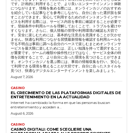
です。計画的に利用することで、より良いエンターテインメント体験
につながります。情報を集める際には、オンラインカジノのおすすめ
を紹介している記事などを参考にしながら、自分に合った選択肢を探
すことができます。安心して利用するためのポイントオンラインサー
ビスを利用する際には、サービス内容を事前に確認することが必要で
す。登録条件や利用ルールを理解しておくことで、トラブルを避けや
すくなります。さらに、個人情報の管理や利用環境の確認も大切で
す。安全に楽しむためには、基本的な注意点を意識することが欠かせ
ません。快適な利用につながる習慣最新情報を確認する利用ルールを
守る不明点は事前に調べる自分のペースで楽しむまとめオンラインサ
ービスを最大限に楽しむためには、正しい知識を持って選択すること
が重要です。ゲームの種類や操作性だけではなく、サービス全体の特
徴を比較することで、より自分に合った環境を見つけることができま
す。オンラインカジノを選ぶ際には、事前の情報収集を行い、安心し
て利用できる環境を整えることが大切です。自分に合ったスタイルを
見つけ、快適なデジタルエンターテインメントを楽しみましょう。
August 7, 2026
CASINO
EL CRECIMIENTO DE LAS PLATAFORMAS DIGITALES DE
ENTRETENIMIENTO EN LA ACTUALIDAD
Internet ha cambiado la forma en que las personas buscan
entretenimiento y acceden a...
August 6, 2026
CASINO
CASINÒ DIGITALI: COME SCEGLIERE UNA