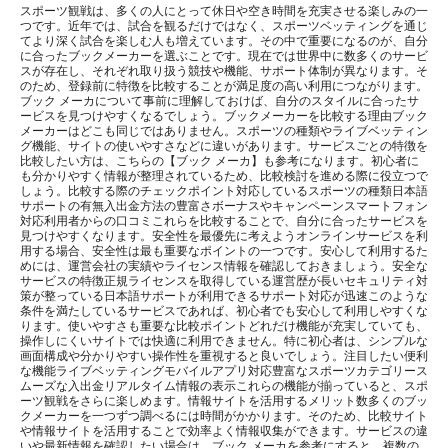
スポーツ観戦は、多くの人にとって休日や空き時間を充実させる楽しみの一
つです。近年では、試合を観るだけではなく、スポーツベッティングを通じ
てより深く試合を楽しむ人も増えています。その中で重要になるのが、自分
に合ったブックメーカーを選ぶことです。現在では世界中に数多くのサービ
スが存在し、それぞれ取り扱う競技や機能、サポート体制が異なります。そ
のため、登録前に特徴を比較することが満足度の高い利用につながります。
ブック メーカについて事前に理解しておけば、自分のスタイルに合ったサ
ービスを見つけやすくなるでしょう。ブックメーカーを比較する理由ブック
メーカーはどこも同じではありません。スポーツの種類やライブベッティン
グ機能、サイトの使いやすさなどに違いがあります。サービスごとの特徴を
比較したい方は、こちらの【ブック メーカ】も参考になります。初心者に
も分かりやすく情報が整理されているため、比較検討を進める際に役立つで
しょう。比較する際のチェックポイント対応しているスポーツの種類日本語
サポートの有無入出金方法の豊富さボーナスやキャンペーンスマートフォン
対応利用者からの口コミこれらを比較することで、自分に合ったサービスを
見つけやすくなります。安全性を最優先に考えようオンラインサービスを利
用する場合、安全性は最も重要なポイントの一つです。安心して利用するた
めには、運営会社の実績やライセンス情報を確認しておきましょう。安全な
サービスの特徴正規ライセンスを取得している運営歴が長いセキュリティ対
策が整っている日本語サポートが利用できるサポート対応が迅速このような
条件を満たしているサービスであれば、初心者でも安心して利用しやすくな
ります。使いやすさも重要な比較ポイントどれだけ機能が充実していても、
操作しにくいサイトでは快適に利用できません。特に初心者は、シンプルな
画面構成や分かりやすい操作性を重視すると良いでしょう。注目したい便利
な機能ライブベッティングモバイルアプリ対応豊富なスポーツカテゴリース
ムーズな入出金リアルタイム情報の表示これらの機能が揃っていると、スポ
ーツ観戦をさらに楽しめます。情報サイトを活用するメリット数多くのブッ
クメーカーを一つずつ調べるには時間がかかります。そのため、比較サイト
や情報サイトを活用することで効率よく情報収集ができます。サービスの違
いや最新情報を確認したい場合は、ブック メーカを参考にすると、複数の