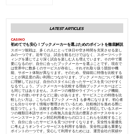
LATEST ARTICLES
CASINO
初めてでも安心！ブックメーカーを選ぶためのポイントを徹底解説
スポーツ観戦は、多くの人にとって休日や空き時間を充実させる楽し
みの一つです。近年では、試合を観るだけではなく、スポーツベッテ
ィングを通じてより深く試合を楽しむ人も増えています。その中で重
要になるのが、自分に合ったブックメーカーを選ぶことです。現在で
は世界中に数多くのサービスが存在し、それぞれ取り扱う競技や機
能、サポート体制が異なります。そのため、登録前に特徴を比較する
ことが満足度の高い利用につながります。ブック メーカについて事前
に理解しておけば、自分のスタイルに合ったサービスを見つけやすく
なるでしょう。ブックメーカーを比較する理由ブックメーカーはどこ
も同じではありません。スポーツの種類やライブベッティング機能、
サイトの使いやすさなどに違いがあります。サービスごとの特徴を比
較したい方は、こちらの【ブック メーカ】も参考になります。初心者
にも分かりやすく情報が整理されているため、比較検討を進める際に
役立つでしょう。比較する際のチェックポイント対応しているスポー
ツの種類日本語サポートの有無入出金方法の豊富さボーナスやキャン
ペーンスマートフォン対応利用者からの口コミこれらを比較すること
で、自分に合ったサービスを見つけやすくなります。安全性を最優先
に考えようオンラインサービスを利用する場合、安全性は最も重要な
ポイントの一つです。安心して利用するためには、運営会社の実績や