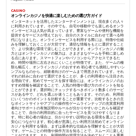
CASINO
オンラインカジノを快適に楽しむための選び方ガイド
インターネットを活用したエンターテインメントは、現在多くの人々
に利用されています。その中でも、自宅や移動中でも楽しめるオンラ
インサービスは人気が高まっています。豊富なゲームや便利な機能を
提供するサービスが増えており、自分のスタイルに合わせて選べる時
代になりました。オンラインサービスを利用する際には、特徴や仕組
みを理解しておくことが大切です。適切な情報をもとに選択すること
で、より快適な環境で楽しむことができます。オンラインカジノの魅
力とはオンラインカジノの魅力は、さまざまなゲームを手軽に楽しめ
る点にあります。スマートフォンやパソコンからアクセスできるた
め、時間や場所に左右されにくいことが特徴です。また、ゲームの種
類も幅広く、オンラインカジノのおすすめ 初心者でも挑戦しやすいシ
ンプルなものから、経験者向けのゲームまで用意されています。それ
ぞれの好みに合わせて選択できることが、多くの利用者から注目され
る理由です。初めてサービスを探す場合には、オンラインカジノのお
すすめ情報を確認することで、人気の特徴や選び方のポイントを知る
ことができます。選択時にチェックするべきポイント数多くのサービ
スがある中で、どれを選ぶか迷うこともあります。そのため、利用前
にいくつかのポイントを比較することが重要です。比較するときの主
なポイントサイトやアプリの操作性ゲームラインナップの充実度利用
者向けサポートの有無説明やルールが分かりやすいかこれらを確認す
ることで、自分の利用目的に合ったサービスを見つけやすくなりま
す。特に初心者の場合は、分かりやすい説明がある環境を選ぶことが
安心につながります。初心者が意識したい利用方法初めてオンライン
カジノを利用する場合、まずは基本的な仕組みを理解することが大切
です。ゲームごとの特徴や操作方法を知ることで、スムーズに楽しむ
ことができます。また、利用時間や管理方法を決めておくことも重要