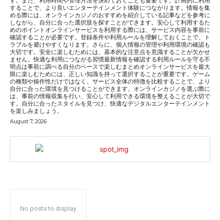
す。また、利用時間や管理方法を決めておくことも重要です。計画的に利用
することで、より良いエンターテインメント体験につながります。情報を集
める際には、オンラインカジノのおすすめを紹介している記事などを参考に
しながら、自分に合った選択肢を探すことができます。安心して利用するた
めのポイントオンラインサービスを利用する際には、サービス内容を事前に
確認することが必要です。登録条件や利用ルールを理解しておくことで、ト
ラブルを避けやすくなります。さらに、個人情報の管理や利用環境の確認も
大切です。安全に楽しむためには、基本的な注意点を意識することが欠かせ
ません。快適な利用につながる習慣最新情報を確認する利用ルールを守る不
明点は事前に調べる自分のペースで楽しむまとめオンラインサービスを最大
限に楽しむためには、正しい知識を持って選択することが重要です。ゲーム
の種類や操作性だけではなく、サービス全体の特徴を比較することで、より
自分に合った環境を見つけることができます。オンラインカジノを選ぶ際に
は、事前の情報収集を行い、安心して利用できる環境を整えることが大切で
す。自分に合ったスタイルを見つけ、快適なデジタルエンターテインメント
を楽しみましょう。
August 7, 2026
No posts to display