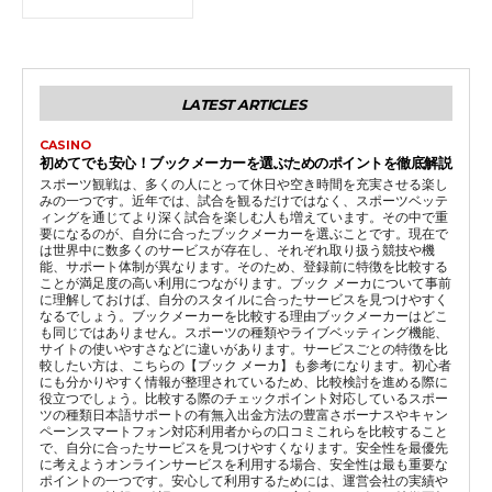
LATEST ARTICLES
CASINO
初めてでも安心！ブックメーカーを選ぶためのポイントを徹底解説
スポーツ観戦は、多くの人にとって休日や空き時間を充実させる楽し
みの一つです。近年では、試合を観るだけではなく、スポーツベッテ
ィングを通じてより深く試合を楽しむ人も増えています。その中で重
要になるのが、自分に合ったブックメーカーを選ぶことです。現在で
は世界中に数多くのサービスが存在し、それぞれ取り扱う競技や機
能、サポート体制が異なります。そのため、登録前に特徴を比較する
ことが満足度の高い利用につながります。ブック メーカについて事前
に理解しておけば、自分のスタイルに合ったサービスを見つけやすく
なるでしょう。ブックメーカーを比較する理由ブックメーカーはどこ
も同じではありません。スポーツの種類やライブベッティング機能、
サイトの使いやすさなどに違いがあります。サービスごとの特徴を比
較したい方は、こちらの【ブック メーカ】も参考になります。初心者
にも分かりやすく情報が整理されているため、比較検討を進める際に
役立つでしょう。比較する際のチェックポイント対応しているスポー
ツの種類日本語サポートの有無入出金方法の豊富さボーナスやキャン
ペーンスマートフォン対応利用者からの口コミこれらを比較すること
で、自分に合ったサービスを見つけやすくなります。安全性を最優先
に考えようオンラインサービスを利用する場合、安全性は最も重要な
ポイントの一つです。安心して利用するためには、運営会社の実績や