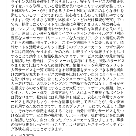
ライセンス情報を確認しておきましょう。安全なサービスの特徴正規
ライセンスを取得している運営歴が長いセキュリティ対策が整ってい
る日本語サポートが利用できるサポート対応が迅速このような条件を
満たしているサービスであれば、初心者でも安心して利用しやすくな
ります。使いやすさも重要な比較ポイントどれだけ機能が充実してい
ても、操作しにくいサイトでは快適に利用できません。特に初心者
は、シンプルな画面構成や分かりやすい操作性を重視すると良いでし
ょう。注目したい便利な機能ライブベッティングモバイルアプリ対応
豊富なスポーツカテゴリースムーズな入出金リアルタイム情報の表示
これらの機能が揃っていると、スポーツ観戦をさらに楽しめます。情
報サイトを活用するメリット数多くのブックメーカーを一つずつ調べ
るには時間がかかります。そのため、比較サイトや情報サイトを活用
することで効率よく情報収集ができます。サービスの違いや最新情報
を確認したい場合は、ブック メーカを参考にすると、複数のサービス
をまとめて比較できるため便利です。情報サイトを利用するメリット
人気サービスを一覧で確認できる最新情報をチェックできる初心者向
けの解説が充実各サービスの特徴を比較しやすい自分に合うサービス
を見つけやすい自分に合ったブックメーカーを見つけようブックメー
カー選びでは、人気ランキングだけで判断するのではなく、自分が何
を重視するのかを明確にすることが大切です。スポーツの種類、使い
やすさ、サポート体制、決済方法など、人によって重視するポイント
は異なります。登録前には利用条件も確認し、安心して利用できるサ
ービスを選びましょう。十分な情報を比較して選ぶことが、長く快適
に利用するためのコツです。まとめブック メーカについて正しく理解
し、それぞれの特徴を比較することは、自分に最適なサービスを見つ
ける近道です。安全性や機能性、サポート体制、操作性などを総合的
に確認しながら、自分に合ったブックメーカーを選びましょう。事前
の情報収集をしっかり行うことで、より充実したスポーツベッティン
グ体験を楽しむことができます。
August 7, 2026