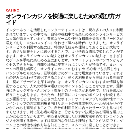
CASINO
オンラインカジノを快適に楽しむための選び方ガ
イド
インターネットを活用したエンターテインメントは、現在多くの人々に利用
されています。その中でも、自宅や移動中でも楽しめるオンラインサービス
は人気が高まっています。豊富なゲームや便利な機能を提供するサービスが
増えており、自分のスタイルに合わせて選べる時代になりました。オンライ
ンサービスを利用する際には、特徴や仕組みを理解しておくことが大切で
す。適切な情報をもとに選択することで、より快適な環境で楽しむことがで
きます。オンラインカジノの魅力とはオンラインカジノの魅力は、さまざま
なゲームを手軽に楽しめる点にあります。スマートフォンやパソコンからア
クセスできるため、時間や場所に左右されにくいことが特徴です。また、ゲ
ームの種類も幅広く、オンラインカジノのおすすめ 初心者でも挑戦しやす
いシンプルなものから、経験者向けのゲームまで用意されています。それぞ
れの好みに合わせて選択できることが、多くの利用者から注目される理由で
す。初めてサービスを探す場合には、オンラインカジノのおすすめ情報を確
認することで、人気の特徴や選び方のポイントを知ることができます。選択
時にチェックするべきポイント数多くのサービスがある中で、どれを選ぶか
迷うこともあります。そのため、利用前にいくつかのポイントを比較するこ
とが重要です。比較するときの主なポイントサイトやアプリの操作性ゲーム
ラインナップの充実度利用者向けサポートの有無説明やルールが分かりやす
いかこれらを確認することで、自分の利用目的に合ったサービスを見つけや
すくなります。特に初心者の場合は、分かりやすい説明がある環境を選ぶこ
とが安心につながります。初心者が意識したい利用方法初めてオンラインカ
ジノを利用する場合、まずは基本的な仕組みを理解することが大切です。ゲ
ームごとの特徴や操作方法を知ることで、スムーズに楽しむことができま