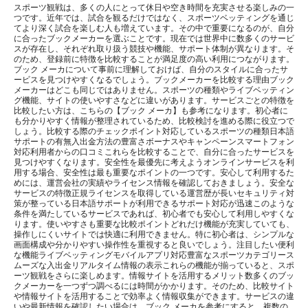
スポーツ観戦は、多くの人にとって休日や空き時間を充実させる楽しみの一
つです。近年では、試合を観るだけではなく、スポーツベッティングを通じ
てより深く試合を楽しむ人も増えています。その中で重要になるのが、自分
に合ったブックメーカーを選ぶことです。現在では世界中に数多くのサービ
スが存在し、それぞれ取り扱う競技や機能、サポート体制が異なります。そ
のため、登録前に特徴を比較することが満足度の高い利用につながります。
ブック メーカについて事前に理解しておけば、自分のスタイルに合ったサ
ービスを見つけやすくなるでしょう。ブックメーカーを比較する理由ブック
メーカーはどこも同じではありません。スポーツの種類やライブベッティン
グ機能、サイトの使いやすさなどに違いがあります。サービスごとの特徴を
比較したい方は、こちらの【ブック メーカ】も参考になります。初心者に
も分かりやすく情報が整理されているため、比較検討を進める際に役立つで
しょう。比較する際のチェックポイント対応しているスポーツの種類日本語
サポートの有無入出金方法の豊富さボーナスやキャンペーンスマートフォン
対応利用者からの口コミこれらを比較することで、自分に合ったサービスを
見つけやすくなります。安全性を最優先に考えようオンラインサービスを利
用する場合、安全性は最も重要なポイントの一つです。安心して利用するた
めには、運営会社の実績やライセンス情報を確認しておきましょう。安全な
サービスの特徴正規ライセンスを取得している運営歴が長いセキュリティ対
策が整っている日本語サポートが利用できるサポート対応が迅速このような
条件を満たしているサービスであれば、初心者でも安心して利用しやすくな
ります。使いやすさも重要な比較ポイントどれだけ機能が充実していても、
操作しにくいサイトでは快適に利用できません。特に初心者は、シンプルな
画面構成や分かりやすい操作性を重視すると良いでしょう。注目したい便利
な機能ライブベッティングモバイルアプリ対応豊富なスポーツカテゴリース
ムーズな入出金リアルタイム情報の表示これらの機能が揃っていると、スポ
ーツ観戦をさらに楽しめます。情報サイトを活用するメリット数多くのブッ
クメーカーを一つずつ調べるには時間がかかります。そのため、比較サイト
や情報サイトを活用することで効率よく情報収集ができます。サービスの違
いや最新情報を確認したい場合は、ブック メーカを参考にすると、複数の