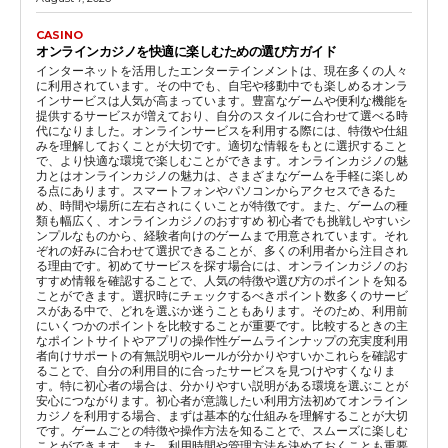
CASINO
オンラインカジノを快適に楽しむための選び方ガイド
インターネットを活用したエンターテインメントは、現在多くの人々
に利用されています。その中でも、自宅や移動中でも楽しめるオンラ
インサービスは人気が高まっています。豊富なゲームや便利な機能を
提供するサービスが増えており、自分のスタイルに合わせて選べる時
代になりました。オンラインサービスを利用する際には、特徴や仕組
みを理解しておくことが大切です。適切な情報をもとに選択すること
で、より快適な環境で楽しむことができます。オンラインカジノの魅
力とはオンラインカジノの魅力は、さまざまなゲームを手軽に楽しめ
る点にあります。スマートフォンやパソコンからアクセスできるた
め、時間や場所に左右されにくいことが特徴です。また、ゲームの種
類も幅広く、オンラインカジノのおすすめ 初心者でも挑戦しやすいシ
ンプルなものから、経験者向けのゲームまで用意されています。それ
ぞれの好みに合わせて選択できることが、多くの利用者から注目され
る理由です。初めてサービスを探す場合には、オンラインカジノのお
すすめ情報を確認することで、人気の特徴や選び方のポイントを知る
ことができます。選択時にチェックするべきポイント数多くのサービ
スがある中で、どれを選ぶか迷うこともあります。そのため、利用前
にいくつかのポイントを比較することが重要です。比較するときの主
なポイントサイトやアプリの操作性ゲームラインナップの充実度利用
者向けサポートの有無説明やルールが分かりやすいかこれらを確認す
ることで、自分の利用目的に合ったサービスを見つけやすくなりま
す。特に初心者の場合は、分かりやすい説明がある環境を選ぶことが
安心につながります。初心者が意識したい利用方法初めてオンライン
カジノを利用する場合、まずは基本的な仕組みを理解することが大切
です。ゲームごとの特徴や操作方法を知ることで、スムーズに楽しむ
ことができます。また、利用時間や管理方法を決めておくことも重要