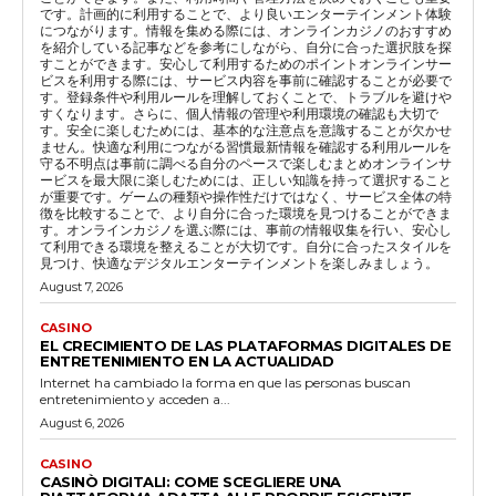
です。計画的に利用することで、より良いエンターテインメント体験
につながります。情報を集める際には、オンラインカジノのおすすめ
を紹介している記事などを参考にしながら、自分に合った選択肢を探
すことができます。安心して利用するためのポイントオンラインサー
ビスを利用する際には、サービス内容を事前に確認することが必要で
す。登録条件や利用ルールを理解しておくことで、トラブルを避けや
すくなります。さらに、個人情報の管理や利用環境の確認も大切で
す。安全に楽しむためには、基本的な注意点を意識することが欠かせ
ません。快適な利用につながる習慣最新情報を確認する利用ルールを
守る不明点は事前に調べる自分のペースで楽しむまとめオンラインサ
ービスを最大限に楽しむためには、正しい知識を持って選択すること
が重要です。ゲームの種類や操作性だけではなく、サービス全体の特
徴を比較することで、より自分に合った環境を見つけることができま
す。オンラインカジノを選ぶ際には、事前の情報収集を行い、安心し
て利用できる環境を整えることが大切です。自分に合ったスタイルを
見つけ、快適なデジタルエンターテインメントを楽しみましょう。
August 7, 2026
CASINO
EL CRECIMIENTO DE LAS PLATAFORMAS DIGITALES DE
ENTRETENIMIENTO EN LA ACTUALIDAD
Internet ha cambiado la forma en que las personas buscan
entretenimiento y acceden a...
August 6, 2026
CASINO
CASINÒ DIGITALI: COME SCEGLIERE UNA