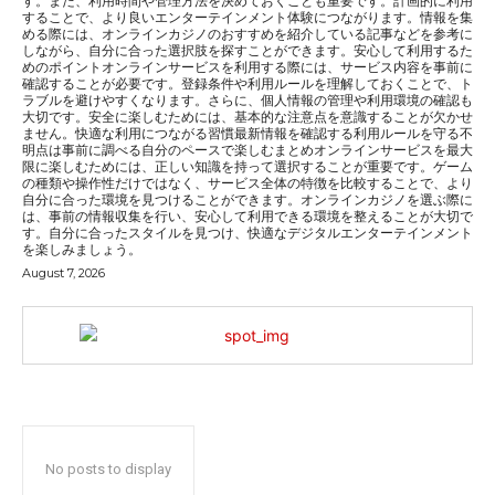
す。また、利用時間や管理方法を決めておくことも重要です。計画的に利用
することで、より良いエンターテインメント体験につながります。情報を集
める際には、オンラインカジノのおすすめを紹介している記事などを参考に
しながら、自分に合った選択肢を探すことができます。安心して利用するた
めのポイントオンラインサービスを利用する際には、サービス内容を事前に
確認することが必要です。登録条件や利用ルールを理解しておくことで、ト
ラブルを避けやすくなります。さらに、個人情報の管理や利用環境の確認も
大切です。安全に楽しむためには、基本的な注意点を意識することが欠かせ
ません。快適な利用につながる習慣最新情報を確認する利用ルールを守る不
明点は事前に調べる自分のペースで楽しむまとめオンラインサービスを最大
限に楽しむためには、正しい知識を持って選択することが重要です。ゲーム
の種類や操作性だけではなく、サービス全体の特徴を比較することで、より
自分に合った環境を見つけることができます。オンラインカジノを選ぶ際に
は、事前の情報収集を行い、安心して利用できる環境を整えることが大切で
す。自分に合ったスタイルを見つけ、快適なデジタルエンターテインメント
を楽しみましょう。
August 7, 2026
No posts to display