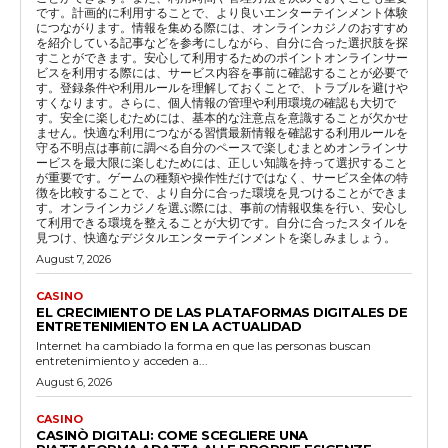
です。計画的に利用することで、より良いエンターテインメント体験
につながります。情報を集める際には、オンラインカジノのおすすめ
を紹介している記事などを参考にしながら、自分に合った選択肢を探
すことができます。安心して利用するためのポイントオンラインサー
ビスを利用する際には、サービス内容を事前に確認することが必要で
す。登録条件や利用ルールを理解しておくことで、トラブルを避けや
すくなります。さらに、個人情報の管理や利用環境の確認も大切で
す。安全に楽しむためには、基本的な注意点を意識することが欠かせ
ません。快適な利用につながる習慣最新情報を確認する利用ルールを
守る不明点は事前に調べる自分のペースで楽しむまとめオンラインサ
ービスを最大限に楽しむためには、正しい知識を持って選択すること
が重要です。ゲームの種類や操作性だけではなく、サービス全体の特
徴を比較することで、より自分に合った環境を見つけることができま
す。オンラインカジノを選ぶ際には、事前の情報収集を行い、安心し
て利用できる環境を整えることが大切です。自分に合ったスタイルを
見つけ、快適なデジタルエンターテインメントを楽しみましょう。
August 7, 2026
CASINO
EL CRECIMIENTO DE LAS PLATAFORMAS DIGITALES DE
ENTRETENIMIENTO EN LA ACTUALIDAD
Internet ha cambiado la forma en que las personas buscan
entretenimiento y acceden a...
August 6, 2026
CASINO
CASINÒ DIGITALI: COME SCEGLIERE UNA