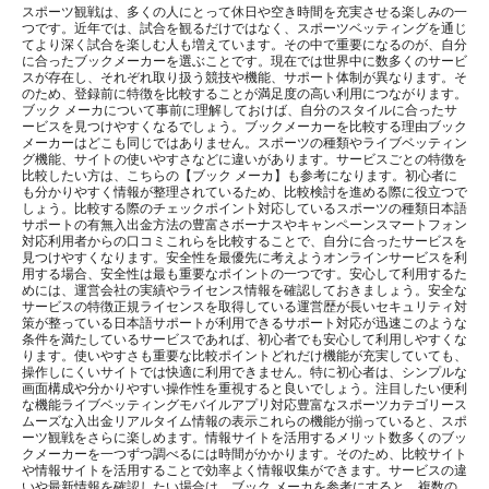
スポーツ観戦は、多くの人にとって休日や空き時間を充実させる楽しみの一
つです。近年では、試合を観るだけではなく、スポーツベッティングを通じ
てより深く試合を楽しむ人も増えています。その中で重要になるのが、自分
に合ったブックメーカーを選ぶことです。現在では世界中に数多くのサービ
スが存在し、それぞれ取り扱う競技や機能、サポート体制が異なります。そ
のため、登録前に特徴を比較することが満足度の高い利用につながります。
ブック メーカについて事前に理解しておけば、自分のスタイルに合ったサ
ービスを見つけやすくなるでしょう。ブックメーカーを比較する理由ブック
メーカーはどこも同じではありません。スポーツの種類やライブベッティン
グ機能、サイトの使いやすさなどに違いがあります。サービスごとの特徴を
比較したい方は、こちらの【ブック メーカ】も参考になります。初心者に
も分かりやすく情報が整理されているため、比較検討を進める際に役立つで
しょう。比較する際のチェックポイント対応しているスポーツの種類日本語
サポートの有無入出金方法の豊富さボーナスやキャンペーンスマートフォン
対応利用者からの口コミこれらを比較することで、自分に合ったサービスを
見つけやすくなります。安全性を最優先に考えようオンラインサービスを利
用する場合、安全性は最も重要なポイントの一つです。安心して利用するた
めには、運営会社の実績やライセンス情報を確認しておきましょう。安全な
サービスの特徴正規ライセンスを取得している運営歴が長いセキュリティ対
策が整っている日本語サポートが利用できるサポート対応が迅速このような
条件を満たしているサービスであれば、初心者でも安心して利用しやすくな
ります。使いやすさも重要な比較ポイントどれだけ機能が充実していても、
操作しにくいサイトでは快適に利用できません。特に初心者は、シンプルな
画面構成や分かりやすい操作性を重視すると良いでしょう。注目したい便利
な機能ライブベッティングモバイルアプリ対応豊富なスポーツカテゴリース
ムーズな入出金リアルタイム情報の表示これらの機能が揃っていると、スポ
ーツ観戦をさらに楽しめます。情報サイトを活用するメリット数多くのブッ
クメーカーを一つずつ調べるには時間がかかります。そのため、比較サイト
や情報サイトを活用することで効率よく情報収集ができます。サービスの違
いや最新情報を確認したい場合は、ブック メーカを参考にすると、複数の