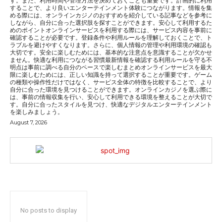
す。また、利用時間や管理方法を決めておくことも重要です。計画的に利用
することで、より良いエンターテインメント体験につながります。情報を集
める際には、オンラインカジノのおすすめを紹介している記事などを参考に
しながら、自分に合った選択肢を探すことができます。安心して利用するた
めのポイントオンラインサービスを利用する際には、サービス内容を事前に
確認することが必要です。登録条件や利用ルールを理解しておくことで、ト
ラブルを避けやすくなります。さらに、個人情報の管理や利用環境の確認も
大切です。安全に楽しむためには、基本的な注意点を意識することが欠かせ
ません。快適な利用につながる習慣最新情報を確認する利用ルールを守る不
明点は事前に調べる自分のペースで楽しむまとめオンラインサービスを最大
限に楽しむためには、正しい知識を持って選択することが重要です。ゲーム
の種類や操作性だけではなく、サービス全体の特徴を比較することで、より
自分に合った環境を見つけることができます。オンラインカジノを選ぶ際に
は、事前の情報収集を行い、安心して利用できる環境を整えることが大切で
す。自分に合ったスタイルを見つけ、快適なデジタルエンターテインメント
を楽しみましょう。
August 7, 2026
No posts to display