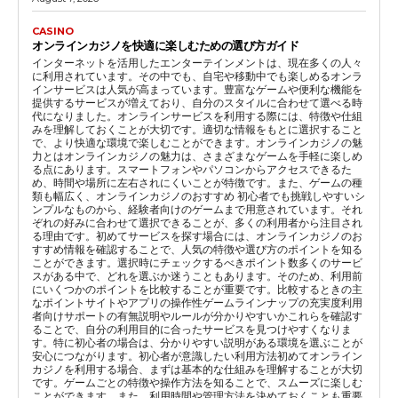
CASINO
オンラインカジノを快適に楽しむための選び方ガイド
インターネットを活用したエンターテインメントは、現在多くの人々
に利用されています。その中でも、自宅や移動中でも楽しめるオンラ
インサービスは人気が高まっています。豊富なゲームや便利な機能を
提供するサービスが増えており、自分のスタイルに合わせて選べる時
代になりました。オンラインサービスを利用する際には、特徴や仕組
みを理解しておくことが大切です。適切な情報をもとに選択すること
で、より快適な環境で楽しむことができます。オンラインカジノの魅
力とはオンラインカジノの魅力は、さまざまなゲームを手軽に楽しめ
る点にあります。スマートフォンやパソコンからアクセスできるた
め、時間や場所に左右されにくいことが特徴です。また、ゲームの種
類も幅広く、オンラインカジノのおすすめ 初心者でも挑戦しやすいシ
ンプルなものから、経験者向けのゲームまで用意されています。それ
ぞれの好みに合わせて選択できることが、多くの利用者から注目され
る理由です。初めてサービスを探す場合には、オンラインカジノのお
すすめ情報を確認することで、人気の特徴や選び方のポイントを知る
ことができます。選択時にチェックするべきポイント数多くのサービ
スがある中で、どれを選ぶか迷うこともあります。そのため、利用前
にいくつかのポイントを比較することが重要です。比較するときの主
なポイントサイトやアプリの操作性ゲームラインナップの充実度利用
者向けサポートの有無説明やルールが分かりやすいかこれらを確認す
ることで、自分の利用目的に合ったサービスを見つけやすくなりま
す。特に初心者の場合は、分かりやすい説明がある環境を選ぶことが
安心につながります。初心者が意識したい利用方法初めてオンライン
カジノを利用する場合、まずは基本的な仕組みを理解することが大切
です。ゲームごとの特徴や操作方法を知ることで、スムーズに楽しむ
ことができます。また、利用時間や管理方法を決めておくことも重要