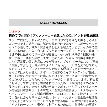
LATEST ARTICLES
CASINO
初めてでも安心！ブックメーカーを選ぶためのポイントを徹底解説
スポーツ観戦は、多くの人にとって休日や空き時間を充実させる楽し
みの一つです。近年では、試合を観るだけではなく、スポーツベッテ
ィングを通じてより深く試合を楽しむ人も増えています。その中で重
要になるのが、自分に合ったブックメーカーを選ぶことです。現在で
は世界中に数多くのサービスが存在し、それぞれ取り扱う競技や機
能、サポート体制が異なります。そのため、登録前に特徴を比較する
ことが満足度の高い利用につながります。ブック メーカについて事前
に理解しておけば、自分のスタイルに合ったサービスを見つけやすく
なるでしょう。ブックメーカーを比較する理由ブックメーカーはどこ
も同じではありません。スポーツの種類やライブベッティング機能、
サイトの使いやすさなどに違いがあります。サービスごとの特徴を比
較したい方は、こちらの【ブック メーカ】も参考になります。初心者
にも分かりやすく情報が整理されているため、比較検討を進める際に
役立つでしょう。比較する際のチェックポイント対応しているスポー
ツの種類日本語サポートの有無入出金方法の豊富さボーナスやキャン
ペーンスマートフォン対応利用者からの口コミこれらを比較すること
で、自分に合ったサービスを見つけやすくなります。安全性を最優先
に考えようオンラインサービスを利用する場合、安全性は最も重要な
ポイントの一つです。安心して利用するためには、運営会社の実績や