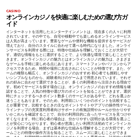
CASINO
オンラインカジノを快適に楽しむための選び方ガ
イド
インターネットを活用したエンターテインメントは、現在多くの人々に利用
されています。その中でも、自宅や移動中でも楽しめるオンラインサービス
は人気が高まっています。豊富なゲームや便利な機能を提供するサービスが
増えており、自分のスタイルに合わせて選べる時代になりました。オンライ
ンサービスを利用する際には、特徴や仕組みを理解しておくことが大切で
す。適切な情報をもとに選択することで、より快適な環境で楽しむことがで
きます。オンラインカジノの魅力とはオンラインカジノの魅力は、さまざま
なゲームを手軽に楽しめる点にあります。スマートフォンやパソコンからア
クセスできるため、時間や場所に左右されにくいことが特徴です。また、ゲ
ームの種類も幅広く、オンラインカジノのおすすめ 初心者でも挑戦しやす
いシンプルなものから、経験者向けのゲームまで用意されています。それぞ
れの好みに合わせて選択できることが、多くの利用者から注目される理由で
す。初めてサービスを探す場合には、オンラインカジノのおすすめ情報を確
認することで、人気の特徴や選び方のポイントを知ることができます。選択
時にチェックするべきポイント数多くのサービスがある中で、どれを選ぶか
迷うこともあります。そのため、利用前にいくつかのポイントを比較するこ
とが重要です。比較するときの主なポイントサイトやアプリの操作性ゲーム
ラインナップの充実度利用者向けサポートの有無説明やルールが分かりやす
いかこれらを確認することで、自分の利用目的に合ったサービスを見つけや
すくなります。特に初心者の場合は、分かりやすい説明がある環境を選ぶこ
とが安心につながります。初心者が意識したい利用方法初めてオンラインカ
ジノを利用する場合、まずは基本的な仕組みを理解することが大切です。ゲ
ームごとの特徴や操作方法を知ることで、スムーズに楽しむことができま