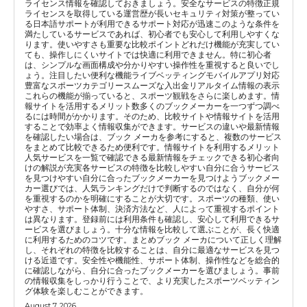
ライセンス情報を確認しておきましょう。安全なサービスの特徴正規
ライセンスを取得している運営歴が長いセキュリティ対策が整ってい
る日本語サポートが利用できるサポート対応が迅速このような条件を
満たしているサービスであれば、初心者でも安心して利用しやすくな
ります。使いやすさも重要な比較ポイントどれだけ機能が充実してい
ても、操作しにくいサイトでは快適に利用できません。特に初心者
は、シンプルな画面構成や分かりやすい操作性を重視すると良いでし
ょう。注目したい便利な機能ライブベッティングモバイルアプリ対応
豊富なスポーツカテゴリースムーズな入出金リアルタイム情報の表示
これらの機能が揃っていると、スポーツ観戦をさらに楽しめます。情
報サイトを活用するメリット数多くのブックメーカーを一つずつ調べ
るには時間がかかります。そのため、比較サイトや情報サイトを活用
することで効率よく情報収集ができます。サービスの違いや最新情報
を確認したい場合は、ブック メーカを参考にすると、複数のサービス
をまとめて比較できるため便利です。情報サイトを利用するメリット
人気サービスを一覧で確認できる最新情報をチェックできる初心者向
けの解説が充実各サービスの特徴を比較しやすい自分に合うサービス
を見つけやすい自分に合ったブックメーカーを見つけようブックメー
カー選びでは、人気ランキングだけで判断するのではなく、自分が何
を重視するのかを明確にすることが大切です。スポーツの種類、使い
やすさ、サポート体制、決済方法など、人によって重視するポイント
は異なります。登録前には利用条件も確認し、安心して利用できるサ
ービスを選びましょう。十分な情報を比較して選ぶことが、長く快適
に利用するためのコツです。まとめブック メーカについて正しく理解
し、それぞれの特徴を比較することは、自分に最適なサービスを見つ
ける近道です。安全性や機能性、サポート体制、操作性などを総合的
に確認しながら、自分に合ったブックメーカーを選びましょう。事前
の情報収集をしっかり行うことで、より充実したスポーツベッティン
グ体験を楽しむことができます。
August 7, 2026