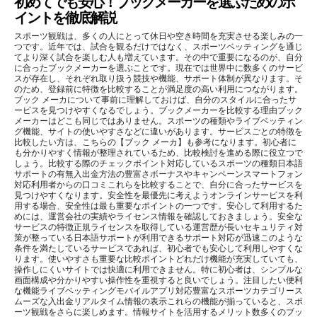
初めてでも安心！ブックメーカーを選ぶためのポ
イントを徹底解説
スポーツ観戦は、多くの人にとって休日や空き時間を充実させる楽しみの一
つです。近年では、試合を観るだけではなく、スポーツベッティングを通じ
てより深く試合を楽しむ人も増えています。その中で重要になるのが、自分
に合ったブックメーカーを選ぶことです。現在では世界中に数多くのサービ
スが存在し、それぞれ取り扱う競技や機能、サポート体制が異なります。そ
のため、登録前に特徴を比較することが満足度の高い利用につながります。
ブック メーカについて事前に理解しておけば、自分のスタイルに合ったサ
ービスを見つけやすくなるでしょう。ブックメーカーを比較する理由ブック
メーカーはどこも同じではありません。スポーツの種類やライブベッティン
グ機能、サイトの使いやすさなどに違いがあります。サービスごとの特徴を
比較したい方は、こちらの【ブック メーカ】も参考になります。初心者に
も分かりやすく情報が整理されているため、比較検討を進める際に役立つで
しょう。比較する際のチェックポイント対応しているスポーツの種類日本語
サポートの有無入出金方法の豊富さボーナスやキャンペーンスマートフォン
対応利用者からの口コミこれらを比較することで、自分に合ったサービスを
見つけやすくなります。安全性を最優先に考えようオンラインサービスを利
用する場合、安全性は最も重要なポイントの一つです。安心して利用するた
めには、運営会社の実績やライセンス情報を確認しておきましょう。安全な
サービスの特徴正規ライセンスを取得している運営歴が長いセキュリティ対
策が整っている日本語サポートが利用できるサポート対応が迅速このような
条件を満たしているサービスであれば、初心者でも安心して利用しやすくな
ります。使いやすさも重要な比較ポイントどれだけ機能が充実していても、
操作しにくいサイトでは快適に利用できません。特に初心者は、シンプルな
画面構成や分かりやすい操作性を重視すると良いでしょう。注目したい便利
な機能ライブベッティングモバイルアプリ対応豊富なスポーツカテゴリース
ムーズな入出金リアルタイム情報の表示これらの機能が揃っていると、スポ
ーツ観戦をさらに楽しめます。情報サイトを活用するメリット数多くのブッ