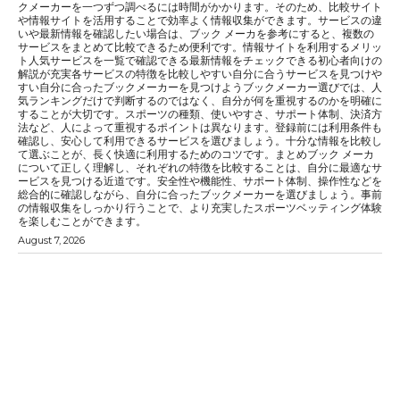
クメーカーを一つずつ調べるには時間がかかります。そのため、比較サイト
や情報サイトを活用することで効率よく情報収集ができます。サービスの違
いや最新情報を確認したい場合は、ブック メーカを参考にすると、複数の
サービスをまとめて比較できるため便利です。情報サイトを利用するメリッ
ト人気サービスを一覧で確認できる最新情報をチェックできる初心者向けの
解説が充実各サービスの特徴を比較しやすい自分に合うサービスを見つけや
すい自分に合ったブックメーカーを見つけようブックメーカー選びでは、人
気ランキングだけで判断するのではなく、自分が何を重視するのかを明確に
することが大切です。スポーツの種類、使いやすさ、サポート体制、決済方
法など、人によって重視するポイントは異なります。登録前には利用条件も
確認し、安心して利用できるサービスを選びましょう。十分な情報を比較し
て選ぶことが、長く快適に利用するためのコツです。まとめブック メーカ
について正しく理解し、それぞれの特徴を比較することは、自分に最適なサ
ービスを見つける近道です。安全性や機能性、サポート体制、操作性などを
総合的に確認しながら、自分に合ったブックメーカーを選びましょう。事前
の情報収集をしっかり行うことで、より充実したスポーツベッティング体験
を楽しむことができます。
August 7, 2026