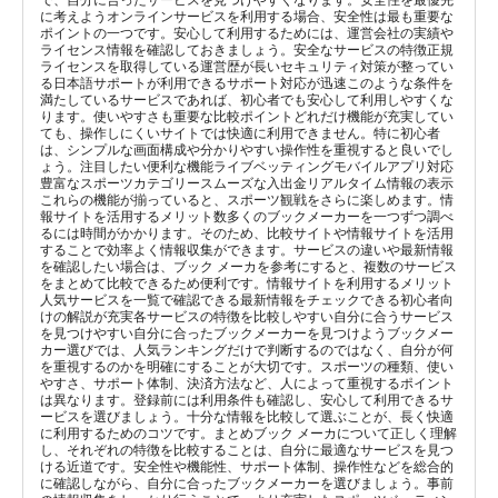
に考えようオンラインサービスを利用する場合、安全性は最も重要な
ポイントの一つです。安心して利用するためには、運営会社の実績や
ライセンス情報を確認しておきましょう。安全なサービスの特徴正規
ライセンスを取得している運営歴が長いセキュリティ対策が整ってい
る日本語サポートが利用できるサポート対応が迅速このような条件を
満たしているサービスであれば、初心者でも安心して利用しやすくな
ります。使いやすさも重要な比較ポイントどれだけ機能が充実してい
ても、操作しにくいサイトでは快適に利用できません。特に初心者
は、シンプルな画面構成や分かりやすい操作性を重視すると良いでし
ょう。注目したい便利な機能ライブベッティングモバイルアプリ対応
豊富なスポーツカテゴリースムーズな入出金リアルタイム情報の表示
これらの機能が揃っていると、スポーツ観戦をさらに楽しめます。情
報サイトを活用するメリット数多くのブックメーカーを一つずつ調べ
るには時間がかかります。そのため、比較サイトや情報サイトを活用
することで効率よく情報収集ができます。サービスの違いや最新情報
を確認したい場合は、ブック メーカを参考にすると、複数のサービス
をまとめて比較できるため便利です。情報サイトを利用するメリット
人気サービスを一覧で確認できる最新情報をチェックできる初心者向
けの解説が充実各サービスの特徴を比較しやすい自分に合うサービス
を見つけやすい自分に合ったブックメーカーを見つけようブックメー
カー選びでは、人気ランキングだけで判断するのではなく、自分が何
を重視するのかを明確にすることが大切です。スポーツの種類、使い
やすさ、サポート体制、決済方法など、人によって重視するポイント
は異なります。登録前には利用条件も確認し、安心して利用できるサ
ービスを選びましょう。十分な情報を比較して選ぶことが、長く快適
に利用するためのコツです。まとめブック メーカについて正しく理解
し、それぞれの特徴を比較することは、自分に最適なサービスを見つ
ける近道です。安全性や機能性、サポート体制、操作性などを総合的
に確認しながら、自分に合ったブックメーカーを選びましょう。事前