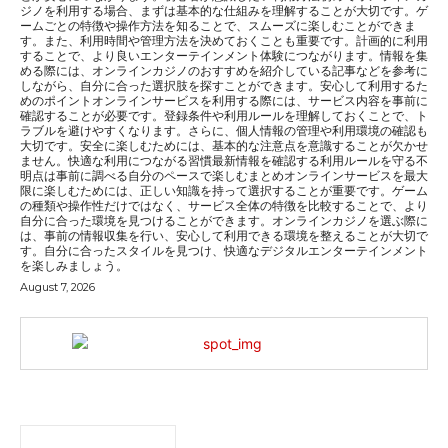
ジノを利用する場合、まずは基本的な仕組みを理解することが大切です。ゲ
ームごとの特徴や操作方法を知ることで、スムーズに楽しむことができま
す。また、利用時間や管理方法を決めておくことも重要です。計画的に利用
することで、より良いエンターテインメント体験につながります。情報を集
める際には、オンラインカジノのおすすめを紹介している記事などを参考に
しながら、自分に合った選択肢を探すことができます。安心して利用するた
めのポイントオンラインサービスを利用する際には、サービス内容を事前に
確認することが必要です。登録条件や利用ルールを理解しておくことで、ト
ラブルを避けやすくなります。さらに、個人情報の管理や利用環境の確認も
大切です。安全に楽しむためには、基本的な注意点を意識することが欠かせ
ません。快適な利用につながる習慣最新情報を確認する利用ルールを守る不
明点は事前に調べる自分のペースで楽しむまとめオンラインサービスを最大
限に楽しむためには、正しい知識を持って選択することが重要です。ゲーム
の種類や操作性だけではなく、サービス全体の特徴を比較することで、より
自分に合った環境を見つけることができます。オンラインカジノを選ぶ際に
は、事前の情報収集を行い、安心して利用できる環境を整えることが大切で
す。自分に合ったスタイルを見つけ、快適なデジタルエンターテインメント
を楽しみましょう。
August 7, 2026