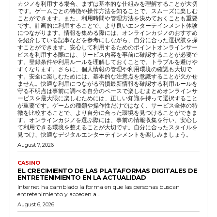
カジノを利用する場合、まずは基本的な仕組みを理解することが大切
です。ゲームごとの特徴や操作方法を知ることで、スムーズに楽しむ
ことができます。また、利用時間や管理方法を決めておくことも重要
です。計画的に利用することで、より良いエンターテインメント体験
につながります。情報を集める際には、オンラインカジノのおすすめ
を紹介している記事などを参考にしながら、自分に合った選択肢を探
すことができます。安心して利用するためのポイントオンラインサー
ビスを利用する際には、サービス内容を事前に確認することが必要で
す。登録条件や利用ルールを理解しておくことで、トラブルを避けや
すくなります。さらに、個人情報の管理や利用環境の確認も大切で
す。安全に楽しむためには、基本的な注意点を意識することが欠かせ
ません。快適な利用につながる習慣最新情報を確認する利用ルールを
守る不明点は事前に調べる自分のペースで楽しむまとめオンラインサ
ービスを最大限に楽しむためには、正しい知識を持って選択すること
が重要です。ゲームの種類や操作性だけではなく、サービス全体の特
徴を比較することで、より自分に合った環境を見つけることができま
す。オンラインカジノを選ぶ際には、事前の情報収集を行い、安心し
て利用できる環境を整えることが大切です。自分に合ったスタイルを
見つけ、快適なデジタルエンターテインメントを楽しみましょう。
August 7, 2026
CASINO
EL CRECIMIENTO DE LAS PLATAFORMAS DIGITALES DE
ENTRETENIMIENTO EN LA ACTUALIDAD
Internet ha cambiado la forma en que las personas buscan
entretenimiento y acceden a...
August 6, 2026