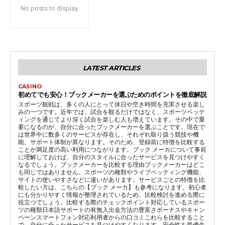
No posts to display
LATEST ARTICLES
CASINO
初めてでも安心！ブックメーカーを選ぶためのポイントを徹底解説
スポーツ観戦は、多くの人にとって休日や空き時間を充実させる楽し
みの一つです。近年では、試合を観るだけではなく、スポーツベッテ
ィングを通じてより深く試合を楽しむ人も増えています。その中で重
要になるのが、自分に合ったブックメーカーを選ぶことです。現在で
は世界中に数多くのサービスが存在し、それぞれ取り扱う競技や機
能、サポート体制が異なります。そのため、登録前に特徴を比較する
ことが満足度の高い利用につながります。ブック メーカについて事前
に理解しておけば、自分のスタイルに合ったサービスを見つけやすく
なるでしょう。ブックメーカーを比較する理由ブックメーカーはどこ
も同じではありません。スポーツの種類やライブベッティング機能、
サイトの使いやすさなどに違いがあります。サービスごとの特徴を比
較したい方は、こちらの【ブック メーカ】も参考になります。初心者
にも分かりやすく情報が整理されているため、比較検討を進める際に
役立つでしょう。比較する際のチェックポイント対応しているスポー
ツの種類日本語サポートの有無入出金方法の豊富さボーナスやキャン
ペーンスマートフォン対応利用者からの口コミこれらを比較すること
で、自分に合ったサービスを見つけやすくなります。安全性を最優先