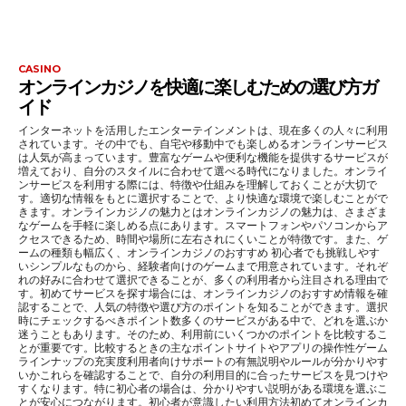
CASINO
オンラインカジノを快適に楽しむための選び方ガ
イド
インターネットを活用したエンターテインメントは、現在多くの人々に利用
されています。その中でも、自宅や移動中でも楽しめるオンラインサービス
は人気が高まっています。豊富なゲームや便利な機能を提供するサービスが
増えており、自分のスタイルに合わせて選べる時代になりました。オンライ
ンサービスを利用する際には、特徴や仕組みを理解しておくことが大切で
す。適切な情報をもとに選択することで、より快適な環境で楽しむことがで
きます。オンラインカジノの魅力とはオンラインカジノの魅力は、さまざま
なゲームを手軽に楽しめる点にあります。スマートフォンやパソコンからア
クセスできるため、時間や場所に左右されにくいことが特徴です。また、ゲ
ームの種類も幅広く、オンラインカジノのおすすめ 初心者でも挑戦しやす
いシンプルなものから、経験者向けのゲームまで用意されています。それぞ
れの好みに合わせて選択できることが、多くの利用者から注目される理由で
す。初めてサービスを探す場合には、オンラインカジノのおすすめ情報を確
認することで、人気の特徴や選び方のポイントを知ることができます。選択
時にチェックするべきポイント数多くのサービスがある中で、どれを選ぶか
迷うこともあります。そのため、利用前にいくつかのポイントを比較するこ
とが重要です。比較するときの主なポイントサイトやアプリの操作性ゲーム
ラインナップの充実度利用者向けサポートの有無説明やルールが分かりやす
いかこれらを確認することで、自分の利用目的に合ったサービスを見つけや
すくなります。特に初心者の場合は、分かりやすい説明がある環境を選ぶこ
とが安心につながります。初心者が意識したい利用方法初めてオンラインカ