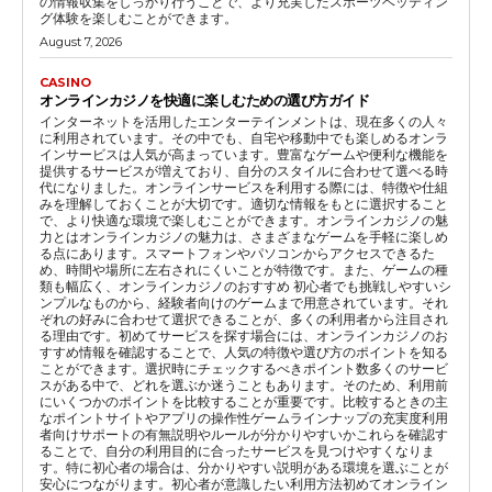
の情報収集をしっかり行うことで、より充実したスポーツベッティン
グ体験を楽しむことができます。
August 7, 2026
CASINO
オンラインカジノを快適に楽しむための選び方ガイド
インターネットを活用したエンターテインメントは、現在多くの人々
に利用されています。その中でも、自宅や移動中でも楽しめるオンラ
インサービスは人気が高まっています。豊富なゲームや便利な機能を
提供するサービスが増えており、自分のスタイルに合わせて選べる時
代になりました。オンラインサービスを利用する際には、特徴や仕組
みを理解しておくことが大切です。適切な情報をもとに選択すること
で、より快適な環境で楽しむことができます。オンラインカジノの魅
力とはオンラインカジノの魅力は、さまざまなゲームを手軽に楽しめ
る点にあります。スマートフォンやパソコンからアクセスできるた
め、時間や場所に左右されにくいことが特徴です。また、ゲームの種
類も幅広く、オンラインカジノのおすすめ 初心者でも挑戦しやすいシ
ンプルなものから、経験者向けのゲームまで用意されています。それ
ぞれの好みに合わせて選択できることが、多くの利用者から注目され
る理由です。初めてサービスを探す場合には、オンラインカジノのお
すすめ情報を確認することで、人気の特徴や選び方のポイントを知る
ことができます。選択時にチェックするべきポイント数多くのサービ
スがある中で、どれを選ぶか迷うこともあります。そのため、利用前
にいくつかのポイントを比較することが重要です。比較するときの主
なポイントサイトやアプリの操作性ゲームラインナップの充実度利用
者向けサポートの有無説明やルールが分かりやすいかこれらを確認す
ることで、自分の利用目的に合ったサービスを見つけやすくなりま
す。特に初心者の場合は、分かりやすい説明がある環境を選ぶことが
安心につながります。初心者が意識したい利用方法初めてオンライン