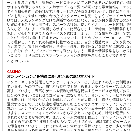
ーカを参考にすると、複数のサービスをまとめて比較できるため便利です。情
サイトを利用するメリット人気サービスを一覧で確認できる最新情報をチェッ
できる初心者向けの解説が充実各サービスの特徴を比較しやすい自分に合うサ
ビスを見つけやすい自分に合ったブックメーカーを見つけようブックメーカー
びでは、人気ランキングだけで判断するのではなく、自分が何を重視するのか
明確にすることが大切です。スポーツの種類、使いやすさ、サポート体制、決
方法など、人によって重視するポイントは異なります。登録前には利用条件も
認し、安心して利用できるサービスを選びましょう。十分な情報を比較して選
ことが、長く快適に利用するためのコツです。まとめブック メーカについて正
しく理解し、それぞれの特徴を比較することは、自分に最適なサービスを見つ
る近道です。安全性や機能性、サポート体制、操作性などを総合的に確認しな
ら、自分に合ったブックメーカーを選びましょう。事前の情報収集をしっかり
うことで、より充実したスポーツベッティング体験を楽しむことができます。
August 7, 2026
CASINO
オンラインカジノを快適に楽しむための選び方ガイド
インターネットを活用したエンターテインメントは、現在多くの人々に利用さ
ています。その中でも、自宅や移動中でも楽しめるオンラインサービスは人気
高まっています。豊富なゲームや便利な機能を提供するサービスが増えており
自分のスタイルに合わせて選べる時代になりました。オンラインサービスを利
する際には、特徴や仕組みを理解しておくことが大切です。適切な情報をもと
選択することで、より快適な環境で楽しむことができます。オンラインカジノ
魅力とはオンラインカジノの魅力は、さまざまなゲームを手軽に楽しめる点に
ります。スマートフォンやパソコンからアクセスできるため、時間や場所に左
されにくいことが特徴です。また、ゲームの種類も幅広く、オンラインカジノ
おすすめ 初心者でも挑戦しやすいシンプルなものから、経験者向けのゲームま
で用意されています。それぞれの好みに合わせて選択できることが、多くの利
者から注目される理由です。初めてサービスを探す場合には、オンラインカジ