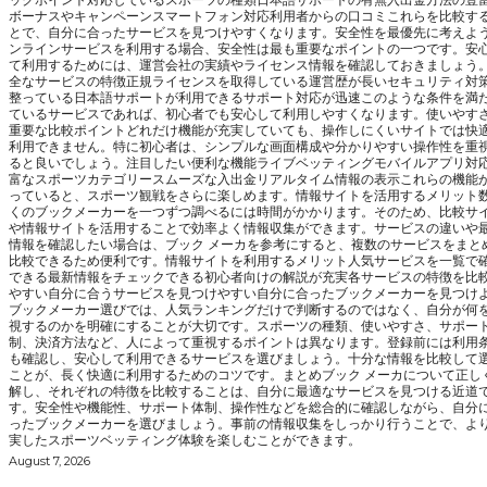
ボーナスやキャンペーンスマートフォン対応利用者からの口コミこれらを比較す
とで、自分に合ったサービスを見つけやすくなります。安全性を最優先に考えよ
ンラインサービスを利用する場合、安全性は最も重要なポイントの一つです。安
て利用するためには、運営会社の実績やライセンス情報を確認しておきましょう
全なサービスの特徴正規ライセンスを取得している運営歴が長いセキュリティ対
整っている日本語サポートが利用できるサポート対応が迅速このような条件を満
ているサービスであれば、初心者でも安心して利用しやすくなります。使いやす
重要な比較ポイントどれだけ機能が充実していても、操作しにくいサイトでは快
利用できません。特に初心者は、シンプルな画面構成や分かりやすい操作性を重
ると良いでしょう。注目したい便利な機能ライブベッティングモバイルアプリ対
富なスポーツカテゴリースムーズな入出金リアルタイム情報の表示これらの機能
っていると、スポーツ観戦をさらに楽しめます。情報サイトを活用するメリット
くのブックメーカーを一つずつ調べるには時間がかかります。そのため、比較サ
や情報サイトを活用することで効率よく情報収集ができます。サービスの違いや
情報を確認したい場合は、ブック メーカを参考にすると、複数のサービスをまと
比較できるため便利です。情報サイトを利用するメリット人気サービスを一覧で
できる最新情報をチェックできる初心者向けの解説が充実各サービスの特徴を比
やすい自分に合うサービスを見つけやすい自分に合ったブックメーカーを見つけ
ブックメーカー選びでは、人気ランキングだけで判断するのではなく、自分が何
視するのかを明確にすることが大切です。スポーツの種類、使いやすさ、サポー
制、決済方法など、人によって重視するポイントは異なります。登録前には利用
も確認し、安心して利用できるサービスを選びましょう。十分な情報を比較して
ことが、長く快適に利用するためのコツです。まとめブック メーカについて正し
解し、それぞれの特徴を比較することは、自分に最適なサービスを見つける近道
す。安全性や機能性、サポート体制、操作性などを総合的に確認しながら、自分
ったブックメーカーを選びましょう。事前の情報収集をしっかり行うことで、よ
実したスポーツベッティング体験を楽しむことができます。
August 7, 2026