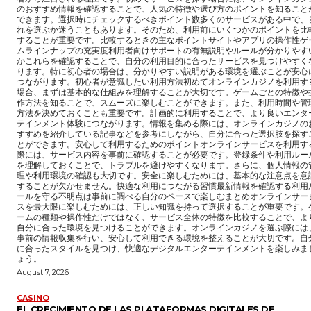
のおすすめ情報を確認することで、人気の特徴や選び方のポイントを知ること
できます。選択時にチェックするべきポイント数多くのサービスがある中で、
れを選ぶか迷うこともあります。そのため、利用前にいくつかのポイントを比
することが重要です。比較するときの主なポイントサイトやアプリの操作性ゲ
ムラインナップの充実度利用者向けサポートの有無説明やルールが分かりやす
かこれらを確認することで、自分の利用目的に合ったサービスを見つけやすく
ります。特に初心者の場合は、分かりやすい説明がある環境を選ぶことが安心
つながります。初心者が意識したい利用方法初めてオンラインカジノを利用す
場合、まずは基本的な仕組みを理解することが大切です。ゲームごとの特徴や
作方法を知ることで、スムーズに楽しむことができます。また、利用時間や管
方法を決めておくことも重要です。計画的に利用することで、より良いエンタ
テインメント体験につながります。情報を集める際には、オンラインカジノの
すすめを紹介している記事などを参考にしながら、自分に合った選択肢を探す
とができます。安心して利用するためのポイントオンラインサービスを利用す
際には、サービス内容を事前に確認することが必要です。登録条件や利用ルー
を理解しておくことで、トラブルを避けやすくなります。さらに、個人情報の
理や利用環境の確認も大切です。安全に楽しむためには、基本的な注意点を意
することが欠かせません。快適な利用につながる習慣最新情報を確認する利用
ールを守る不明点は事前に調べる自分のペースで楽しむまとめオンラインサー
スを最大限に楽しむためには、正しい知識を持って選択することが重要です。
ームの種類や操作性だけではなく、サービス全体の特徴を比較することで、よ
自分に合った環境を見つけることができます。オンラインカジノを選ぶ際には
事前の情報収集を行い、安心して利用できる環境を整えることが大切です。自
に合ったスタイルを見つけ、快適なデジタルエンターテインメントを楽しみま
ょう。
August 7, 2026
CASINO
EL CRECIMIENTO DE LAS PLATAFORMAS DIGITALES DE