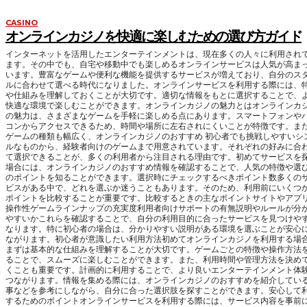
CASINO
オンラインカジノを快適に楽しむための選び方ガイド
インターネットを活用したエンターテインメントは、現在多くの人々に利用され
ます。その中でも、自宅や移動中でも楽しめるオンラインサービスは人気が高ま
います。豊富なゲームや便利な機能を提供するサービスが増えており、自分のス
ルに合わせて選べる時代になりました。オンラインサービスを利用する際には、
や仕組みを理解しておくことが大切です。適切な情報をもとに選択することで、
快適な環境で楽しむことができます。オンラインカジノの魅力とはオンラインカ
の魅力は、さまざまなゲームを手軽に楽しめる点にあります。スマートフォンや
コンからアクセスできるため、時間や場所に左右されにくいことが特徴です。ま
ゲームの種類も幅広く、オンラインカジノのおすすめ 初心者でも挑戦しやすいシ
ルなものから、経験者向けのゲームまで用意されています。それぞれの好みに合
て選択できることが、多くの利用者から注目される理由です。初めてサービスを
場合には、オンラインカジノのおすすめ情報を確認することで、人気の特徴や選
のポイントを知ることができます。選択時にチェックするべきポイント数多くの
ビスがある中で、どれを選ぶか迷うこともあります。そのため、利用前にいくつ
ポイントを比較することが重要です。比較するときの主なポイントサイトやアプ
操作性ゲームラインナップの充実度利用者向けサポートの有無説明やルールが分
やすいかこれらを確認することで、自分の利用目的に合ったサービスを見つけや
なります。特に初心者の場合は、分かりやすい説明がある環境を選ぶことが安心
ながります。初心者が意識したい利用方法初めてオンラインカジノを利用する場
まずは基本的な仕組みを理解することが大切です。ゲームごとの特徴や操作方法
ることで、スムーズに楽しむことができます。また、利用時間や管理方法を決め
くことも重要です。計画的に利用することで、より良いエンターテインメント体
つながります。情報を集める際には、オンラインカジノのおすすめを紹介してい
事などを参考にしながら、自分に合った選択肢を探すことができます。安心して
するためのポイントオンラインサービスを利用する際には、サービス内容を事前