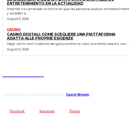
ENTRETENIMIENTO EN LA ACTUALIDAD
Internet ha cambiado la forma en que las personas buscan entretenimien
y acceden a...
August 6, 2026
CASINO
CASINÒ DIGITALI: COME SCEGLIERE UNA PIATTAFORMA
ADATTA ALLE PROPRIE ESIGENZE
Negli ultimi anni il settore del gioco online ha visto una forte crescita, con...
August 6, 2026
Guest Bloom
Copyright © 2024. All Rights Reserved By
Guest Bloom
Facebook
Instagram
Twitter