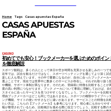
Guest Bloom
Home
Tags
Casas apuestas España
CASAS APUESTAS
ESPAÑA
CASINO
初めてでも安心！ブックメーカーを選ぶためのポイン
を徹底解説
スポーツ観戦は、多くの人にとって休日や空き時間を充実させる楽しみの一つで
近年では、試合を観るだけではなく、スポーツベッティングを通じてより深く試
楽しむ人も増えています。その中で重要になるのが、自分に合ったブックメーカ
選ぶことです。現在では世界中に数多くのサービスが存在し、それぞれ取り扱う
や機能、サポート体制が異なります。そのため、登録前に特徴を比較することが
度の高い利用につながります。ブック メーカについて事前に理解しておけば、自
スタイルに合ったサービスを見つけやすくなるでしょう。ブックメーカーを比較
理由ブックメーカーはどこも同じではありません。スポーツの種類やライブベッ
ング機能、サイトの使いやすさなどに違いがあります。サービスごとの特徴を比
たい方は、こちらの【ブック メーカ】も参考になります。初心者にも分かりやす
報が整理されているため、比較検討を進める際に役立つでしょう。比較する際の
ックポイント対応しているスポーツの種類日本語サポートの有無入出金方法の豊