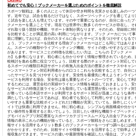
CASINO
初めてでも安心！ブックメーカーを選ぶためのポイントを徹底解説
スポーツ観戦は、多くの人にとって休日や空き時間を充実させる楽しみの一つ
す。近年では、試合を観るだけではなく、スポーツベッティングを通じてより
く試合を楽しむ人も増えています。その中で重要になるのが、自分に合ったブ
クメーカーを選ぶことです。現在では世界中に数多くのサービスが存在し、そ
ぞれ取り扱う競技や機能、サポート体制が異なります。そのため、登録前に特
を比較することが満足度の高い利用につながります。ブック メーカについて事
前に理解しておけば、自分のスタイルに合ったサービスを見つけやすくなるで
ょう。ブックメーカーを比較する理由ブックメーカーはどこも同じではありま
ん。スポーツの種類やライブベッティング機能、サイトの使いやすさなどに違
があります。サービスごとの特徴を比較したい方は、こちらの【ブック メー
カ】も参考になります。初心者にも分かりやすく情報が整理されているため、
較検討を進める際に役立つでしょう。比較する際のチェックポイント対応して
るスポーツの種類日本語サポートの有無入出金方法の豊富さボーナスやキャン
ーンスマートフォン対応利用者からの口コミこれらを比較することで、自分に
ったサービスを見つけやすくなります。安全性を最優先に考えようオンライン
ービスを利用する場合、安全性は最も重要なポイントの一つです。安心して利
するためには、運営会社の実績やライセンス情報を確認しておきましょう。安
なサービスの特徴正規ライセンスを取得している運営歴が長いセキュリティ対
が整っている日本語サポートが利用できるサポート対応が迅速このような条件
満たしているサービスであれば、初心者でも安心して利用しやすくなります。
いやすさも重要な比較ポイントどれだけ機能が充実していても、操作しにくい
イトでは快適に利用できません。特に初心者は、シンプルな画面構成や分かり
すい操作性を重視すると良いでしょう。注目したい便利な機能ライブベッティ
グモバイルアプリ対応豊富なスポーツカテゴリースムーズな入出金リアルタイ
情報の表示これらの機能が揃っていると、スポーツ観戦をさらに楽しめます。
報サイトを活用するメリット数多くのブックメーカーを一つずつ調べるには時
がかかります。そのため、比較サイトや情報サイトを活用することで効率よく
報収集ができます。サービスの違いや最新情報を確認したい場合は、ブック メ