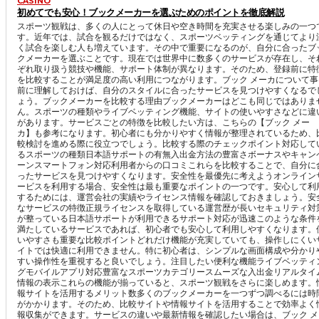
CASINO
初めてでも安心！ブックメーカーを選ぶためのポイントを徹底解説
スポーツ観戦は、多くの人にとって休日や空き時間を充実させる楽しみの一つ
す。近年では、試合を観るだけではなく、スポーツベッティングを通じてより
く試合を楽しむ人も増えています。その中で重要になるのが、自分に合ったブ
クメーカーを選ぶことです。現在では世界中に数多くのサービスが存在し、そ
ぞれ取り扱う競技や機能、サポート体制が異なります。そのため、登録前に特
を比較することが満足度の高い利用につながります。ブック メーカについて事
前に理解しておけば、自分のスタイルに合ったサービスを見つけやすくなるで
ょう。ブックメーカーを比較する理由ブックメーカーはどこも同じではありま
ん。スポーツの種類やライブベッティング機能、サイトの使いやすさなどに違
があります。サービスごとの特徴を比較したい方は、こちらの【ブック メー
カ】も参考になります。初心者にも分かりやすく情報が整理されているため、
較検討を進める際に役立つでしょう。比較する際のチェックポイント対応して
るスポーツの種類日本語サポートの有無入出金方法の豊富さボーナスやキャン
ーンスマートフォン対応利用者からの口コミこれらを比較することで、自分に
ったサービスを見つけやすくなります。安全性を最優先に考えようオンライン
ービスを利用する場合、安全性は最も重要なポイントの一つです。安心して利
するためには、運営会社の実績やライセンス情報を確認しておきましょう。安
なサービスの特徴正規ライセンスを取得している運営歴が長いセキュリティ対
が整っている日本語サポートが利用できるサポート対応が迅速このような条件
満たしているサービスであれば、初心者でも安心して利用しやすくなります。
いやすさも重要な比較ポイントどれだけ機能が充実していても、操作しにくい
イトでは快適に利用できません。特に初心者は、シンプルな画面構成や分かり
すい操作性を重視すると良いでしょう。注目したい便利な機能ライブベッティ
グモバイルアプリ対応豊富なスポーツカテゴリースムーズな入出金リアルタイ
情報の表示これらの機能が揃っていると、スポーツ観戦をさらに楽しめます。
報サイトを活用するメリット数多くのブックメーカーを一つずつ調べるには時
がかかります。そのため、比較サイトや情報サイトを活用することで効率よく
報収集ができます。サービスの違いや最新情報を確認したい場合は、ブック メ