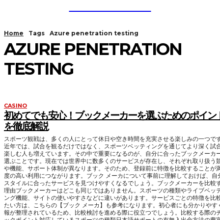
Guest Bloom
Home
Tags
Azure penetration testing
AZURE PENETRATION
TESTING
CASINO
初めてでも安心！ブックメーカーを選ぶためのポイン
を徹底解説
スポーツ観戦は、多くの人にとって休日や空き時間を充実させる楽しみの一つで
近年では、試合を観るだけではなく、スポーツベッティングを通じてより深く試
楽しむ人も増えています。その中で重要になるのが、自分に合ったブックメーカ
選ぶことです。現在では世界中に数多くのサービスが存在し、それぞれ取り扱う
や機能、サポート体制が異なります。そのため、登録前に特徴を比較することが
度の高い利用につながります。ブック メーカについて事前に理解しておけば、自
スタイルに合ったサービスを見つけやすくなるでしょう。ブックメーカーを比較
理由ブックメーカーはどこも同じではありません。スポーツの種類やライブベッ
ング機能、サイトの使いやすさなどに違いがあります。サービスごとの特徴を比
たい方は、こちらの【ブック メーカ】も参考になります。初心者にも分かりやす
報が整理されているため、比較検討を進める際に役立つでしょう。比較する際の
ックポイント対応しているスポーツの種類日本語サポートの有無入出金方法の豊