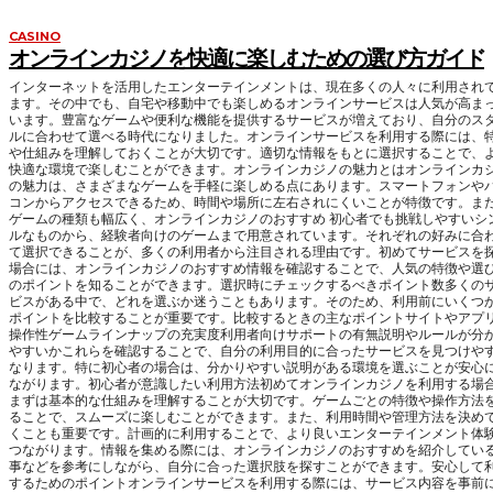
CASINO
オンラインカジノを快適に楽しむための選び方ガイド
インターネットを活用したエンターテインメントは、現在多くの人々に利用され
ます。その中でも、自宅や移動中でも楽しめるオンラインサービスは人気が高ま
います。豊富なゲームや便利な機能を提供するサービスが増えており、自分のス
ルに合わせて選べる時代になりました。オンラインサービスを利用する際には、
や仕組みを理解しておくことが大切です。適切な情報をもとに選択することで、
快適な環境で楽しむことができます。オンラインカジノの魅力とはオンラインカ
の魅力は、さまざまなゲームを手軽に楽しめる点にあります。スマートフォンや
コンからアクセスできるため、時間や場所に左右されにくいことが特徴です。ま
ゲームの種類も幅広く、オンラインカジノのおすすめ 初心者でも挑戦しやすいシ
ルなものから、経験者向けのゲームまで用意されています。それぞれの好みに合
て選択できることが、多くの利用者から注目される理由です。初めてサービスを
場合には、オンラインカジノのおすすめ情報を確認することで、人気の特徴や選
のポイントを知ることができます。選択時にチェックするべきポイント数多くの
ビスがある中で、どれを選ぶか迷うこともあります。そのため、利用前にいくつ
ポイントを比較することが重要です。比較するときの主なポイントサイトやアプ
操作性ゲームラインナップの充実度利用者向けサポートの有無説明やルールが分
やすいかこれらを確認することで、自分の利用目的に合ったサービスを見つけや
なります。特に初心者の場合は、分かりやすい説明がある環境を選ぶことが安心
ながります。初心者が意識したい利用方法初めてオンラインカジノを利用する場
まずは基本的な仕組みを理解することが大切です。ゲームごとの特徴や操作方法
ることで、スムーズに楽しむことができます。また、利用時間や管理方法を決め
くことも重要です。計画的に利用することで、より良いエンターテインメント体
つながります。情報を集める際には、オンラインカジノのおすすめを紹介してい
事などを参考にしながら、自分に合った選択肢を探すことができます。安心して
するためのポイントオンラインサービスを利用する際には、サービス内容を事前