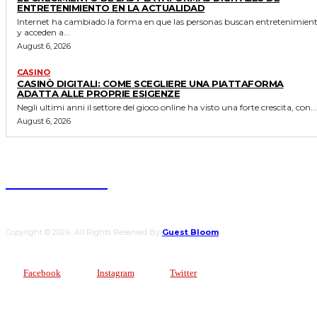
ENTRETENIMIENTO EN LA ACTUALIDAD
Internet ha cambiado la forma en que las personas buscan entretenimien
y acceden a...
August 6, 2026
CASINO
CASINÒ DIGITALI: COME SCEGLIERE UNA PIATTAFORMA
ADATTA ALLE PROPRIE ESIGENZE
Negli ultimi anni il settore del gioco online ha visto una forte crescita, con...
August 6, 2026
Guest Bloom
Copyright © 2024. All Rights Reserved By
Guest Bloom
Facebook
Instagram
Twitter