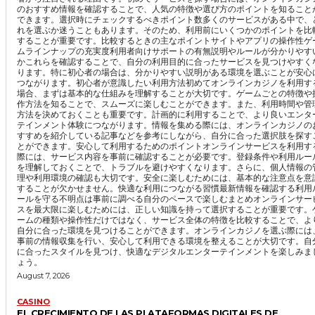
のおすすめ情報を確認することで、人気の特徴や選び方のポイントを知ること
できます。選択時にチェックするべきポイント数多くのサービスがある中で、
れを選ぶか迷うこともあります。そのため、利用前にいくつかのポイントを比
することが重要です。比較するときの主なポイントサイトやアプリの操作性ゲ
ムラインナップの充実度利用者向けサポートの有無説明やルールが分かりやす
かこれらを確認することで、自分の利用目的に合ったサービスを見つけやすく
ります。特に初心者の場合は、分かりやすい説明がある環境を選ぶことが安心
つながります。初心者が意識したい利用方法初めてオンラインカジノを利用す
場合、まずは基本的な仕組みを理解することが大切です。ゲームごとの特徴や
作方法を知ることで、スムーズに楽しむことができます。また、利用時間や管
方法を決めておくことも重要です。計画的に利用することで、より良いエンタ
テインメント体験につながります。情報を集める際には、オンラインカジノの
すすめを紹介している記事などを参考にしながら、自分に合った選択肢を探す
とができます。安心して利用するためのポイントオンラインサービスを利用す
際には、サービス内容を事前に確認することが必要です。登録条件や利用ルー
を理解しておくことで、トラブルを避けやすくなります。さらに、個人情報の
理や利用環境の確認も大切です。安全に楽しむためには、基本的な注意点を意
することが欠かせません。快適な利用につながる習慣最新情報を確認する利用
ールを守る不明点は事前に調べる自分のペースで楽しむまとめオンラインサー
スを最大限に楽しむためには、正しい知識を持って選択することが重要です。
ームの種類や操作性だけではなく、サービス全体の特徴を比較することで、よ
自分に合った環境を見つけることができます。オンラインカジノを選ぶ際には
事前の情報収集を行い、安心して利用できる環境を整えることが大切です。自
に合ったスタイルを見つけ、快適なデジタルエンターテインメントを楽しみま
ょう。
August 7, 2026
CASINO
EL CRECIMIENTO DE LAS PLATAFORMAS DIGITALES DE