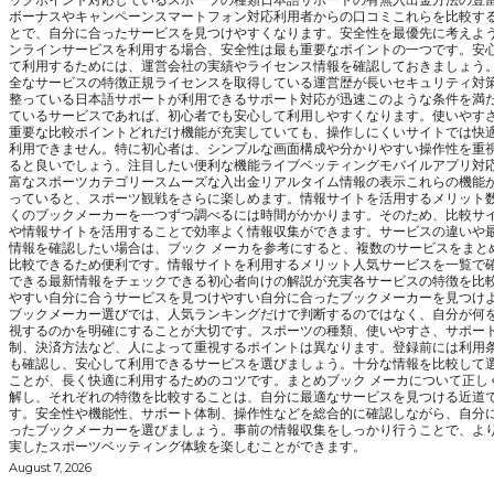
ボーナスやキャンペーンスマートフォン対応利用者からの口コミこれらを比較す
とで、自分に合ったサービスを見つけやすくなります。安全性を最優先に考えよ
ンラインサービスを利用する場合、安全性は最も重要なポイントの一つです。安
て利用するためには、運営会社の実績やライセンス情報を確認しておきましょう
全なサービスの特徴正規ライセンスを取得している運営歴が長いセキュリティ対
整っている日本語サポートが利用できるサポート対応が迅速このような条件を満
ているサービスであれば、初心者でも安心して利用しやすくなります。使いやす
重要な比較ポイントどれだけ機能が充実していても、操作しにくいサイトでは快
利用できません。特に初心者は、シンプルな画面構成や分かりやすい操作性を重
ると良いでしょう。注目したい便利な機能ライブベッティングモバイルアプリ対
富なスポーツカテゴリースムーズな入出金リアルタイム情報の表示これらの機能
っていると、スポーツ観戦をさらに楽しめます。情報サイトを活用するメリット
くのブックメーカーを一つずつ調べるには時間がかかります。そのため、比較サ
や情報サイトを活用することで効率よく情報収集ができます。サービスの違いや
情報を確認したい場合は、ブック メーカを参考にすると、複数のサービスをまと
比較できるため便利です。情報サイトを利用するメリット人気サービスを一覧で
できる最新情報をチェックできる初心者向けの解説が充実各サービスの特徴を比
やすい自分に合うサービスを見つけやすい自分に合ったブックメーカーを見つけ
ブックメーカー選びでは、人気ランキングだけで判断するのではなく、自分が何
視するのかを明確にすることが大切です。スポーツの種類、使いやすさ、サポー
制、決済方法など、人によって重視するポイントは異なります。登録前には利用
も確認し、安心して利用できるサービスを選びましょう。十分な情報を比較して
ことが、長く快適に利用するためのコツです。まとめブック メーカについて正し
解し、それぞれの特徴を比較することは、自分に最適なサービスを見つける近道
す。安全性や機能性、サポート体制、操作性などを総合的に確認しながら、自分
ったブックメーカーを選びましょう。事前の情報収集をしっかり行うことで、よ
実したスポーツベッティング体験を楽しむことができます。
August 7, 2026