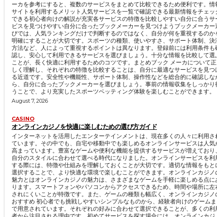
ーカを参考にすると、複数のサービスをまとめて比較できるため便利です。情
サイトを利用するメリット人気サービスを一覧で確認できる最新情報をチェッ
できる初心者向けの解説が充実各サービスの特徴を比較しやすい自分に合うサ
ビスを見つけやすい自分に合ったブックメーカーを見つけようブックメーカー
びでは、人気ランキングだけで判断するのではなく、自分が何を重視するのか
明確にすることが大切です。スポーツの種類、使いやすさ、サポート体制、決
方法など、人によって重視するポイントは異なります。登録前には利用条件も
認し、安心して利用できるサービスを選びましょう。十分な情報を比較して選
ことが、長く快適に利用するためのコツです。まとめブック メーカについて正
しく理解し、それぞれの特徴を比較することは、自分に最適なサービスを見つ
る近道です。安全性や機能性、サポート体制、操作性などを総合的に確認しな
ら、自分に合ったブックメーカーを選びましょう。事前の情報収集をしっかり
うことで、より充実したスポーツベッティング体験を楽しむことができます。
August 7, 2026
CASINO
オンラインカジノを快適に楽しむための選び方ガイド
インターネットを活用したエンターテインメントは、現在多くの人々に利用さ
ています。その中でも、自宅や移動中でも楽しめるオンラインサービスは人気
高まっています。豊富なゲームや便利な機能を提供するサービスが増えており
自分のスタイルに合わせて選べる時代になりました。オンラインサービスを利
する際には、特徴や仕組みを理解しておくことが大切です。適切な情報をもと
選択することで、より快適な環境で楽しむことができます。オンラインカジノ
魅力とはオンラインカジノの魅力は、さまざまなゲームを手軽に楽しめる点に
ります。スマートフォンやパソコンからアクセスできるため、時間や場所に左
されにくいことが特徴です。また、ゲームの種類も幅広く、オンラインカジノ
おすすめ 初心者でも挑戦しやすいシンプルなものから、経験者向けのゲームま
で用意されています。それぞれの好みに合わせて選択できることが、多くの利
者から注目される理由です。初めてサービスを探す場合には、オンラインカジ