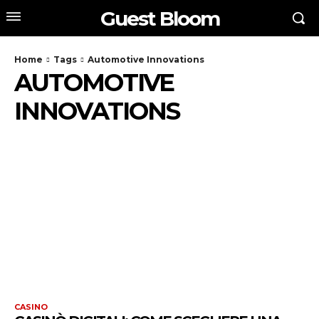
Guest Bloom
Home
Tags
Automotive Innovations
AUTOMOTIVE
INNOVATIONS
CASINO