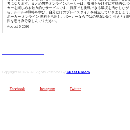
考になります。まとめ無料オンラインポーカーは、費用をかけずに本格的なポ
カーを楽しめる魅力的なサービスです。何度でも挑戦できる環境を活かしなが
ら、ルールや戦略を学び、自分だけのプレイスタイルを確立していきましょう
ポーカー オンライン 無料を活用し、ポーカーならではの奥深い駆け引きと戦
性を思う存分楽しんでください。
August 5, 2026
Guest Bloom
Copyright © 2024. All Rights Reserved By
Guest Bloom
Facebook
Instagram
Twitter