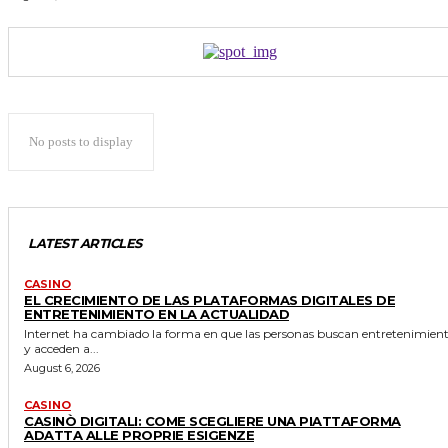
No posts to display
LATEST ARTICLES
CASINO
EL CRECIMIENTO DE LAS PLATAFORMAS DIGITALES DE
ENTRETENIMIENTO EN LA ACTUALIDAD
Internet ha cambiado la forma en que las personas buscan entretenimien
y acceden a...
August 6, 2026
CASINO
CASINÒ DIGITALI: COME SCEGLIERE UNA PIATTAFORMA
ADATTA ALLE PROPRIE ESIGENZE