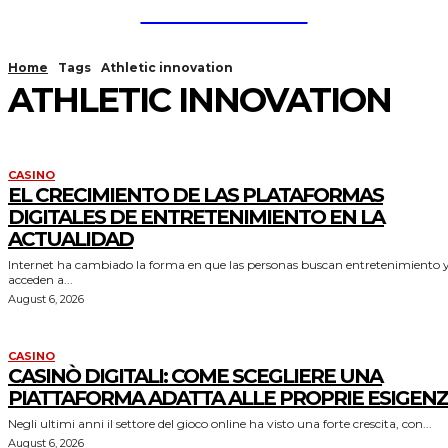
Guest Bloom
Home
Tags
Athletic innovation
ATHLETIC INNOVATION
CASINO
EL CRECIMIENTO DE LAS PLATAFORMAS
DIGITALES DE ENTRETENIMIENTO EN LA
ACTUALIDAD
Internet ha cambiado la forma en que las personas buscan entretenimiento 
acceden a...
August 6, 2026
CASINO
CASINÒ DIGITALI: COME SCEGLIERE UNA
PIATTAFORMA ADATTA ALLE PROPRIE ESIGEN
Negli ultimi anni il settore del gioco online ha visto una forte crescita, con...
August 6, 2026