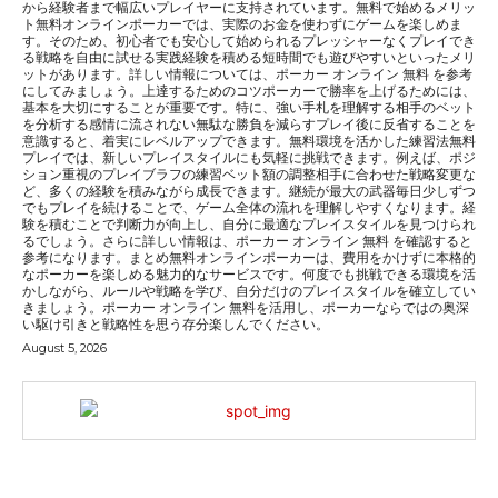
から経験者まで幅広いプレイヤーに支持されています。無料で始めるメリッ
ト無料オンラインポーカーでは、実際のお金を使わずにゲームを楽しめま
す。そのため、初心者でも安心して始められるプレッシャーなくプレイでき
る戦略を自由に試せる実践経験を積める短時間でも遊びやすいといったメリ
ットがあります。詳しい情報については、ポーカー オンライン 無料 を参考
にしてみましょう。上達するためのコツポーカーで勝率を上げるためには、
基本を大切にすることが重要です。特に、強い手札を理解する相手のベット
を分析する感情に流されない無駄な勝負を減らすプレイ後に反省することを
意識すると、着実にレベルアップできます。無料環境を活かした練習法無料
プレイでは、新しいプレイスタイルにも気軽に挑戦できます。例えば、ポジ
ション重視のプレイブラフの練習ベット額の調整相手に合わせた戦略変更な
ど、多くの経験を積みながら成長できます。継続が最大の武器毎日少しずつ
でもプレイを続けることで、ゲーム全体の流れを理解しやすくなります。経
験を積むことで判断力が向上し、自分に最適なプレイスタイルを見つけられ
るでしょう。さらに詳しい情報は、ポーカー オンライン 無料 を確認すると
参考になります。まとめ無料オンラインポーカーは、費用をかけずに本格的
なポーカーを楽しめる魅力的なサービスです。何度でも挑戦できる環境を活
かしながら、ルールや戦略を学び、自分だけのプレイスタイルを確立してい
きましょう。ポーカー オンライン 無料を活用し、ポーカーならではの奥深
い駆け引きと戦略性を思う存分楽しんでください。
August 5, 2026