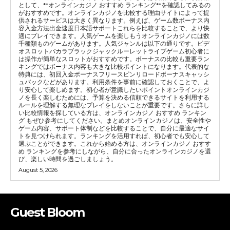
として、**オンラインカジノ おすすめ ランキング**を確認してみるの
がおすすめです。オンラインカジノを比較する理由サイトによって提
供されるサービスは大きく異なります。例えば、ゲーム数ボーナス内
容入金方法出金速度日本語サポートこれらを比較することで、より快
適にプレイできます。人気ゲームを楽しもうオンラインカジノには数
千種類ものゲームがあります。人気ジャンルは以下の通りです。ビデ
オスロットバカラブラックジャックルーレットライブゲーム初心者に
は操作が簡単なスロットがおすすめです。ボーナスの比較も重要ラン
キングではボーナス内容も大きな比較ポイントになります。代表的な
特典には、初回入金ボーナスフリースピンリロードボーナスキャッシ
ュバックなどがあります。利用条件を事前に確認しておくことで、よ
り安心して楽しめます。初心者が意識したいポイントオンラインカジ
ノを長く楽しむためには、予算を決める信頼できるサイトを利用する
ルールを理解する無理なプレイをしないことが重要です。さらに詳し
い比較情報を探している方は、オンラインカジノ おすすめ ランキン
グ もぜひ参考にしてください。まとめオンラインカジノは、安全性や
ゲーム内容、サポート体制などを比較することで、自分に最適なサイ
トを見つけられます。ランキングを活用すれば、初心者でも安心して
選ぶことができます。これから始める方は、オンラインカジノ おすす
め ランキングを参考にしながら、自分に合ったオンラインカジノを選
び、楽しい時間を過ごしましょう。
August 5, 2026
Guest Bloom