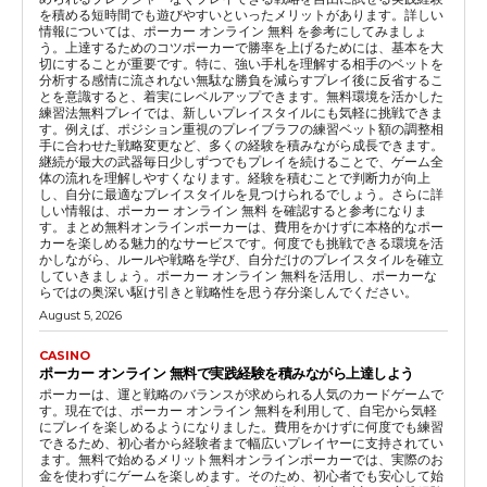
を積める短時間でも遊びやすいといったメリットがあります。詳しい
情報については、ポーカー オンライン 無料 を参考にしてみましょ
う。上達するためのコツポーカーで勝率を上げるためには、基本を大
切にすることが重要です。特に、強い手札を理解する相手のベットを
分析する感情に流されない無駄な勝負を減らすプレイ後に反省するこ
とを意識すると、着実にレベルアップできます。無料環境を活かした
練習法無料プレイでは、新しいプレイスタイルにも気軽に挑戦できま
す。例えば、ポジション重視のプレイブラフの練習ベット額の調整相
手に合わせた戦略変更など、多くの経験を積みながら成長できます。
継続が最大の武器毎日少しずつでもプレイを続けることで、ゲーム全
体の流れを理解しやすくなります。経験を積むことで判断力が向上
し、自分に最適なプレイスタイルを見つけられるでしょう。さらに詳
しい情報は、ポーカー オンライン 無料 を確認すると参考になりま
す。まとめ無料オンラインポーカーは、費用をかけずに本格的なポー
カーを楽しめる魅力的なサービスです。何度でも挑戦できる環境を活
かしながら、ルールや戦略を学び、自分だけのプレイスタイルを確立
していきましょう。ポーカー オンライン 無料を活用し、ポーカーな
らではの奥深い駆け引きと戦略性を思う存分楽しんでください。
August 5, 2026
CASINO
ポーカー オンライン 無料で実践経験を積みながら上達しよう
ポーカーは、運と戦略のバランスが求められる人気のカードゲームで
す。現在では、ポーカー オンライン 無料を利用して、自宅から気軽
にプレイを楽しめるようになりました。費用をかけずに何度でも練習
できるため、初心者から経験者まで幅広いプレイヤーに支持されてい
ます。無料で始めるメリット無料オンラインポーカーでは、実際のお
金を使わずにゲームを楽しめます。そのため、初心者でも安心して始