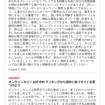
められるプレッシャーなくプレイできる戦略を自由に試せる実践経験
を積める短時間でも遊びやすいといったメリットがあります。詳しい
情報については、ポーカー オンライン 無料 を参考にしてみましょ
う。上達するためのコツポーカーで勝率を上げるためには、基本を大
切にすることが重要です。特に、強い手札を理解する相手のベットを
分析する感情に流されない無駄な勝負を減らすプレイ後に反省するこ
とを意識すると、着実にレベルアップできます。無料環境を活かした
練習法無料プレイでは、新しいプレイスタイルにも気軽に挑戦できま
す。例えば、ポジション重視のプレイブラフの練習ベット額の調整相
手に合わせた戦略変更など、多くの経験を積みながら成長できます。
継続が最大の武器毎日少しずつでもプレイを続けることで、ゲーム全
体の流れを理解しやすくなります。経験を積むことで判断力が向上
し、自分に最適なプレイスタイルを見つけられるでしょう。さらに詳
しい情報は、ポーカー オンライン 無料 を確認すると参考になりま
す。まとめ無料オンラインポーカーは、費用をかけずに本格的なポー
カーを楽しめる魅力的なサービスです。何度でも挑戦できる環境を活
かしながら、ルールや戦略を学び、自分だけのプレイスタイルを確立
していきましょう。ポーカー オンライン 無料を活用し、ポーカーな
らではの奥深い駆け引きと戦略性を思う存分楽しんでください。
August 5, 2026
CASINO
オンラインカジノ おすすめ ランキングから自分に合うサイトを見
つけよう
オンラインカジノは世界中で人気を集めており、多くのゲームやボー
ナスを楽しめます。しかし、サイトごとに特徴が異なるため、慎重に
比較することが大切です。そこで役立つのがオンラインカジノ おすす
め ランキングです。ランキングを参考にすれば、自分にぴったりのオ
ンラインカジノを見つけやすくなります。まずは信頼できる比較情報